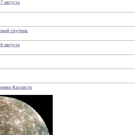
7 августа
нный спутник
6 августа
нимки Каллисто