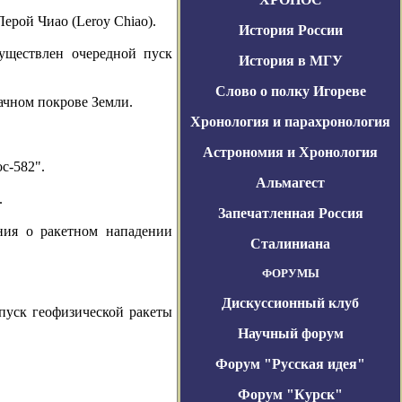
ерой Чиао (Leroy Chiao).
История России
ществлен очередной пуск
История в МГУ
Слово о полку Игореве
ачном покрове Земли.
Хронология и парахронология
Астрономия и Хронология
с-582".
Альмагест
.
Запечатленная Россия
ия о ракетном нападении
Сталиниана
ФОРУМЫ
Дискуссионный клуб
 пуск геофизической ракеты
Научный форум
Форум "Русская идея"
Форум "Курск"