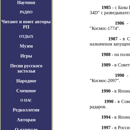
Научпоп
1985
- с Базы
РАДИО
34D" с разведывате
Читают и поют авторы
1986
- 
РП
"Космос-1774".
ОТДЫХ
1987
- в С
назначения запущен
Музеи
1988
- на пол
Игры
1989
- в Сове
Песни русского
застолья
1990
- 
"Космос-2097".
Народное
Смешное
1990
- в Япони
О НАС
1990
- в Сов
радаров.
Редколлегия
1994
- в Япон
Авторам
1997
- в Росс
О журнале