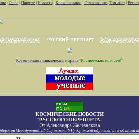
ние
|
О нас
|
Пишите
|
Новости
|
Книжная лавка
|
Голосование
|
Топ-лист
|
Регис
Космическая энциклопедия
и
архив
"Космических новостей"
КОСМИЧЕСКИЕ НОВОСТИ
"РУССКОГО ПЕРЕПЛЕТА"
От
Александра Железнякова
ддержан Международной Соросовской Программой образования в области то