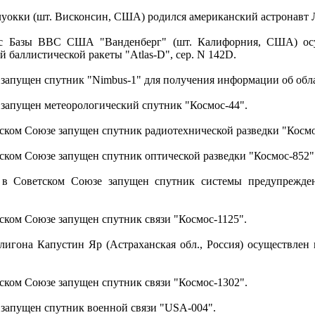
луокки (шт. Висконсин, США) родился американский астронавт Л
с Базы ВВС США "Ванденберг" (шт. Калифорния, США) осу
 баллистической ракеты "Atlas-D", сер. N 142D.
запущен спутник "Nimbus-1" для получения информации об обл
запущен метеорологический спутник "Космос-44".
тском Союзе запущен спутник радиотехнической разведки "Космо
тском Союзе запущен спутник оптической разведки "Космос-852"
в Советском Союзе запущен спутник системы предупрежден
тском Союзе запущен спутник связи "Космос-1125".
лигона Капустин Яр (Астраханская обл., Россия) осуществлен
тском Союзе запущен спутник связи "Космос-1302".
запущен спутник военной связи "USA-004".