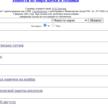
Новости из мира науки и техники
Страницу курирует проф.
В.М.Липунов
лет" зарегистрирован как СМИ.
Свидетельство
о регистрации в Министерстве печати РФ: Эл. #77-4362 от
5 февраля 2001 года. При полном или частичном использовании
материалов ссылка на www.pereplet.ru обязательна.
Тип запроса:
"И"
"Или"
ических грузов
рс
к намечен на ноябрь
понской ракеты-носителя
0 августа