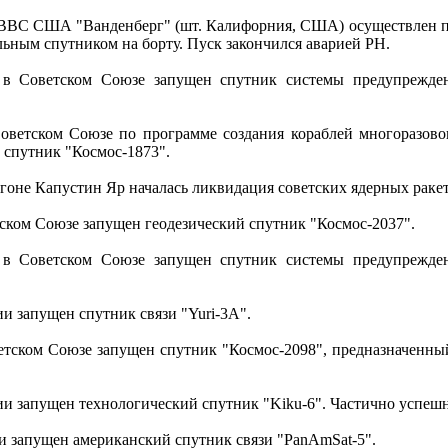
 ВВС США "Ванденберг" (шт. Калифорния, США) осуществлен пу
льным спутником на борту. Пуск закончился аварией РН.
в Советском Союзе запущен спутник системы предупрежден
оветском Союзе по программе создания кораблей многоразово
 спутник "Космос-1873".
игоне Капустин Яр началась ликвидация советских ядерных раке
тском Союзе запущен геодезический спутник "Космос-2037".
в Советском Союзе запущен спутник системы предупрежден
и запущен спутник связи "Yuri-3A".
етском Союзе запущен спутник "Космос-2098", предназначенны
ии запущен технологический спутник "Kiku-6". Частично успеш
ии запущен американский спутник связи "PanAmSat-5".