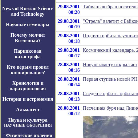
29.08.2001
Тайвань выбрал носитель
News of Russian Science
00:20
and Technology
29.08.2001
"Стрела" взлетит с Байко
Научные семинары
00:19
Почему молчит
29.08.2001
Поднята орбита научно-и
Вселенная?
00:18
29.08.2001
Космический календарь. 2
Парниковая
00:17
катастрофа
28.08.2001
Новую комету открыл ас
Кто перым провел
00:16
клонирование?
28.08.2001
Первая ступень новой РН
Хронология и
00:14
парахронология
28.08.2001
Сведен с орбиты орбитал
История и астрономия
00:13
28.08.2001
Песчанная буря над Ливи
Альмагест
00:12
Наука и культура
НАУЧНЫЕ ОБОЗРЕНИЯ
"Физические явления