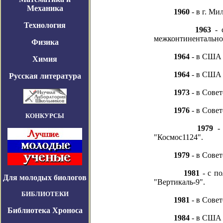
Механика
1960
- в г. Ми
Технология
1963
- 
межконтинентальной
Физика
1964
- в США 
Химия
1964
- в США 
Русская литература
1973
- в Сове
1976
- в Сове
КОНКУРСЫ
1979
- 
"Космос1124".
1979
- в Сове
1981
- с по
Для молодых биологов
"Вертикаль-9".
БИБЛИОТЕКИ
1981
- в Сове
Библиотека Хроноса
1984
- в США 