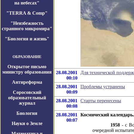
на небесах"
"TERRA & Comp"
"Неизбежность
странного микромира"
"Биология и жизнь"
Космос-Журнал
ОБРАЗОВАНИЕ
Открытое письмо
министру образования
28.08.2001
Для технической поддер
00:10
Антиреформа
28.08.2001
Проблемы устранены
00:09
Соросовский
образовательный
28.08.2001
Старты перенесены
журнал
00:08
Биология
28.08.2001
Космический календарь.
00:07
Науки о Земле
1958
- с В
очередной испытате
Математика и