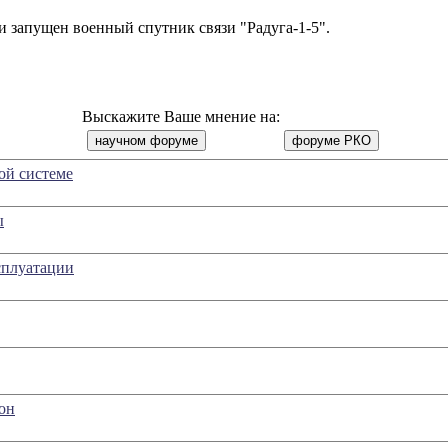
и запущен военный спутник связи "Радуга-1-5".
Выскажите Ваше мнение на:
ой системе
ы
сплуатации
он