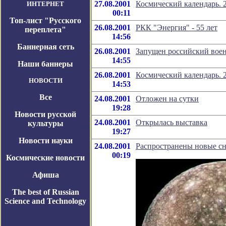
27.08.2001
Космический календарь. 2
ИНТЕРНЕТ
00:11
Топ-лист "Русского
26.08.2001
РКК "Энергия" - 55 лет
переплета"
14:56
Баннерная сеть
26.08.2001
Запущен российский вое
14:55
Наши баннеры
26.08.2001
Космический календарь. 2
НОВОСТИ
14:53
Все
24.08.2001
Отложен на сутки
19:28
Новости русской
24.08.2001
Открылась выставка
культуры
19:27
Новости науки
24.08.2001
Распространены новые с
00:19
Космические новости
Афиша
The best of Russian
Science and Technology