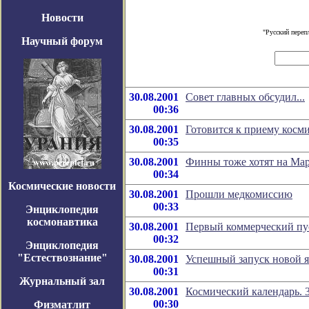
Новости
"Русский переп
Научный форум
30.08.2001
Совет главных обсудил...
00:36
30.08.2001
Готовится к приему косм
00:35
30.08.2001
Финны тоже хотят на Ма
00:34
Космические новости
30.08.2001
Прошли медкомиссию
00:33
Энциклопедия
космонавтика
30.08.2001
Первый коммерческий пус
00:32
Энциклопедия
"Естествознание"
30.08.2001
Успешный запуск новой я
00:31
Журнальный зал
30.08.2001
Космический календарь. 3
00:30
Физматлит