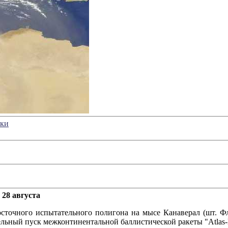
жки
 28 августа
осточного испытательного полигона на мысе Канаверал (шт. 
льный пуск межконтинентальной баллистической ракеты "Atlas-B