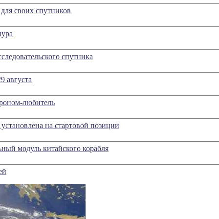
 для своих спутников
нура
сследовательского спутника
9 августа
троном-любитель
 установлена на стартовой позиции
ьный модуль китайского корабля
ей