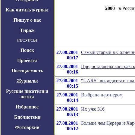
2000
- в Росси
Как читать журнал
Пишут о нас
Тираж
РЕСУРСЫ
Поиск
27.08.2001
Самый старый в Солнечн
00:17
Проекты
27.08.2001
Предоставлены контракт
Посещаемость
00:16
27.08.2001
"UARS" выводится из эк
Журналы
00:15
Русские писатели и
27.08.2001
Выбрана партнером
поэты
00:14
Избранное
27.08.2001
Их уже 316
00:13
Библиотеки
27.08.2001
Больше чем Церера и Хар
Фотоархив
00:12