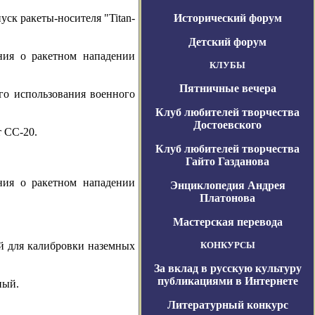
ск ракеты-носителя "Titan-
Исторический форум
Детский форум
ия о ракетном нападении
КЛУБЫ
Пятничные вечера
го использования военного
Клуб любителей творчества
Достоевского
т СС-20.
Клуб любителей творчества
Гайто Газданова
ия о ракетном нападении
Энциклопедия Андрея
Платонова
Мастерская перевода
й для калибровки наземных
КОНКУРСЫ
За вклад в русскую культуру
публикациями в Интернете
ный.
Литературный конкурс