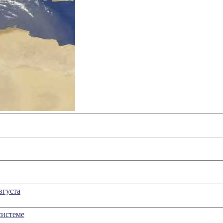
вгуста
системе