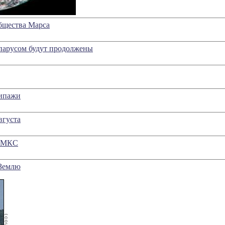
бщества Марса
парусом будут продолжены
кипажи
вгуста
к МКС
 Землю