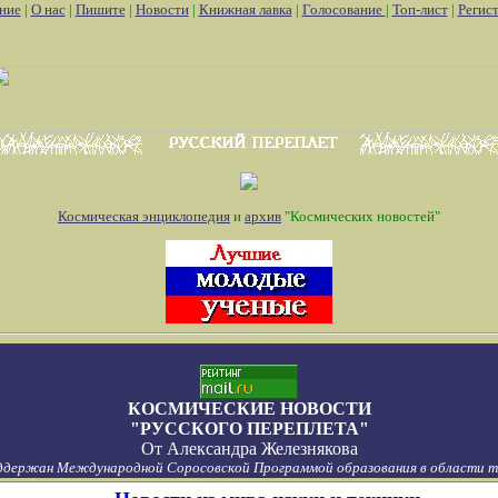
ние
|
О нас
|
Пишите
|
Новости
|
Книжная лавка
|
Голосование
|
Топ-лист
|
Регис
Космическая энциклопедия
и
архив
"Космических новостей"
КОСМИЧЕСКИЕ НОВОСТИ
"РУССКОГО ПЕРЕПЛЕТА"
От
Александра Железнякова
ддержан Международной Соросовской Программой образования в области то