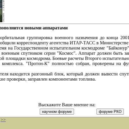
пополнится новыми аппаратами
ьная группировка военного назначения до конца 2001 г
сообщили корреспонденту агентства ИТАР-ТАСС в Министерстве
 Государственном испытательном космодроме "Байконур" ос
 военным спутником серии "Космос". Аппарат должен быть зап
вой площадки космодрома. Боевые расчеты Второго испытательн
о комплекса. "Протон-К" полностью собран, проверены на фу
аходится разгонный блок, который должен вывести спутни
кие проверки, заправлен компонентами топлива.
Выскажите Ваше мнение на:
>>