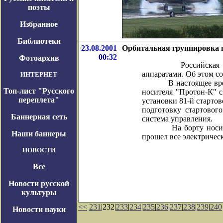
поэты
Избранное
Библиотеки
23.08.2001
Орбитальная группировка 
00:32
Фотоархив
Российская орбитал
аппаратами. Об этом 
ИНТЕРНЕТ
В настоящее время на
Топ-лист "Русского
носителя "Протон-К" с
переплета"
установки 81-й старто
подготовку стартовог
Баннерная сеть
система управления.
На борту носителя н
Наши баннеры
прошел все электричес
НОВОСТИ
Все
Новости русской
культуры
<<
231
|232|
233
|
234
|
235
|
236
|
237
|
238
|
239
|
240
Новости науки