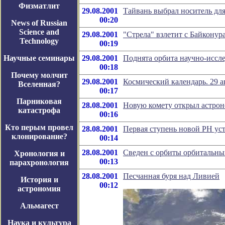
Физматлит
29.08.2001
Тайвань выбрал носитель дл
00:20
News of Russian
Science and
29.08.2001
"Стрела" взлетит с Байконур
Technology
00:19
Научные семинары
29.08.2001
Поднята орбита научно-иссл
00:18
Почему молчит
29.08.2001
Космический календарь. 29 а
Вселенная?
00:17
Парниковая
28.08.2001
Новую комету открыл астро
катастрофа
00:16
Кто перым провел
28.08.2001
Первая ступень новой РН ус
клонирование?
00:14
28.08.2001
Сведен с орбиты орбитальны
Хронология и
00:13
парахронология
28.08.2001
Песчанная буря над Ливией
История и
00:12
астрономия
Альмагест
Наука и культура