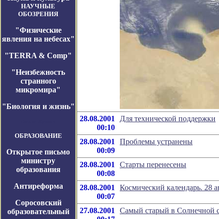
НАУЧНЫЕ
ОБОЗРЕНИЯ
"Физические
явления на небесах"
"TERRA & Comp"
"Неизбежность
странного
микромира"
"Биология и жизнь"
28.08.2001
Для технической поддержки
Космос-Журнал
00:10
ОБРАЗОВАНИЕ
28.08.2001
Проблемы устранены
00:09
Открытое письмо
министру
28.08.2001
Старты перенесены
образования
00:08
Антиреформа
28.08.2001
Космический календарь. 28 а
00:07
Соросовский
27.08.2001
Самый старый в Солнечной 
образовательный