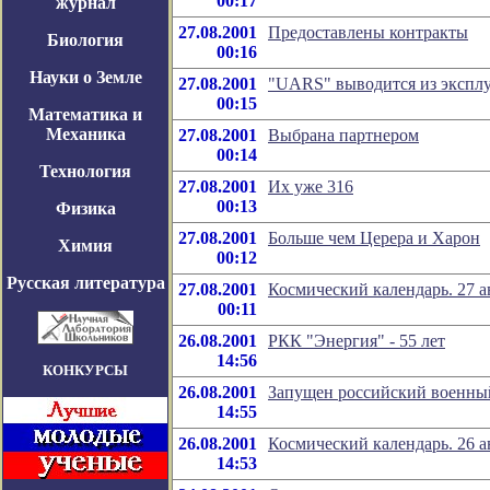
00:17
журнал
27.08.2001
Предоставлены контракты
Биология
00:16
Науки о Земле
27.08.2001
"UARS" выводится из экспл
00:15
Математика и
Механика
27.08.2001
Выбрана партнером
00:14
Технология
27.08.2001
Их уже 316
00:13
Физика
27.08.2001
Больше чем Церера и Харон
Химия
00:12
Русская литература
27.08.2001
Космический календарь. 27 а
00:11
26.08.2001
РКК "Энергия" - 55 лет
14:56
КОНКУРСЫ
26.08.2001
Запущен российский военны
14:55
26.08.2001
Космический календарь. 26 а
14:53