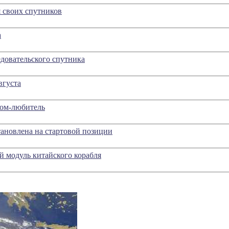
я своих спутников
а
едовательского спутника
вгуста
ном-любитель
тановлена на стартовой позиции
й модуль китайского корабля