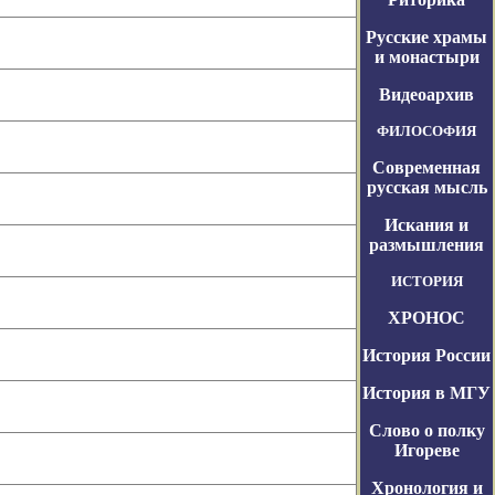
Русские храмы
и монастыри
Видеоархив
ФИЛОСОФИЯ
Современная
русская мысль
Искания и
размышления
ИСТОРИЯ
ХРОНОС
История России
История в МГУ
Слово о полку
Игореве
Хронология и