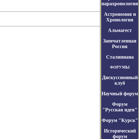
парахронология
Астрономия и
Хронология
Альмагест
Запечатленная
Россия
Сталиниана
ФОРУМЫ
Дискуссионный
клуб
Научный форум
Форум
"Русская идея"
Форум "Курск"
Исторический
форум