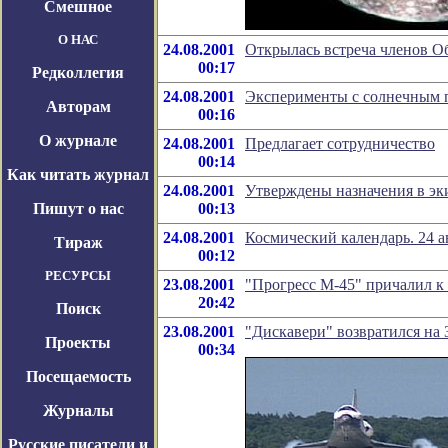
Смешное
О НАС
24.08.2001
Открылась встреча членов О
00:17
Редколлегия
24.08.2001
Эксперименты с солнечным 
Авторам
00:16
О журнале
24.08.2001
Предлагает сотрудничество
00:14
Как читать журнал
24.08.2001
Утверждены назначения в э
Пишут о нас
00:13
24.08.2001
Космический календарь. 24 а
Тираж
00:12
РЕСУРСЫ
23.08.2001
"Прогресс М-45" причалил 
20:42
Поиск
23.08.2001
"Дискавери" возвратился на
Проекты
00:34
Посещаемость
Журналы
Русские писатели и