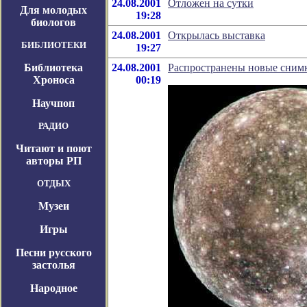
24.08.2001
Отложен на сутки
Для молодых
19:28
биологов
24.08.2001
Открылась выставка
БИБЛИОТЕКИ
19:27
Библиотека
24.08.2001
Распространены новые сним
Хроноса
00:19
Научпоп
РАДИО
Читают и поют
авторы РП
ОТДЫХ
Музеи
Игры
Песни русского
застолья
Народное