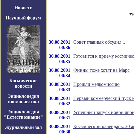
Новости
"Ру
Научный форум
30.08.2001
Совет главных обсудил...
00:36
30.08.2001
Готовится к приему космичес
00:35
30.08.2001
Финны тоже хотят на Марс
00:34
Космические
30.08.2001
Прошли медкомиссию
новости
00:33
Энциклопедия
30.08.2001
Первый коммерческий пуск н
космонавтика
00:32
Энциклопедия
30.08.2001
Успешный запуск новой япон
"Естествознание"
00:31
30.08.2001
Космический календарь. 30 а
Журнальный зал
00:30