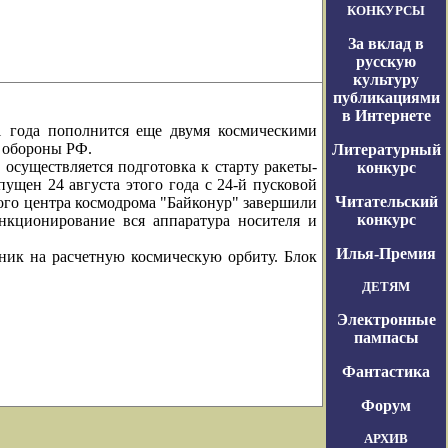
КОНКУРСЫ
За вклад в
русскую
культуру
публикациями
в Интернете
ода пополнится еще двумя космическими
 обороны РФ.
Литературный
уществляется подготовка к старту ракеты-
конкурс
ущен 24 августа этого года с 24-й пусковой
Читательский
ого центра космодрома "Байконур" завершили
конкурс
нкционирование вся аппаратура носителя и
Илья-Премия
к на расчетную космическую орбиту. Блок
ДЕТЯМ
Электронные
пампасы
Фантастика
Форум
АРХИВ