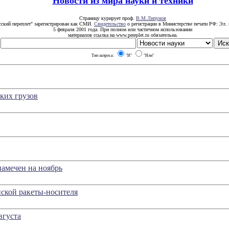
Новости из мира науки и техники
Страницу курирует проф.
В.М.Липунов
сский переплет" зарегистрирован как СМИ.
Свидетельство
о регистрации в Министерстве печати РФ: Эл. 
5 февраля 2001 года. При полном или частичном использовании
материалов ссылка на www.pereplet.ru обязательна.
Тип запроса:
"И"
"Или"
ких грузов
амечен на ноябрь
ской ракеты-носителя
вгуста