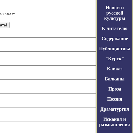
Новости
русской
#77-4362 от
культуры
К читателю
Содержание
Публицистика
"Курск"
Кавказ
Балканы
Проза
Поэзия
Драматургия
Искания и
размышления