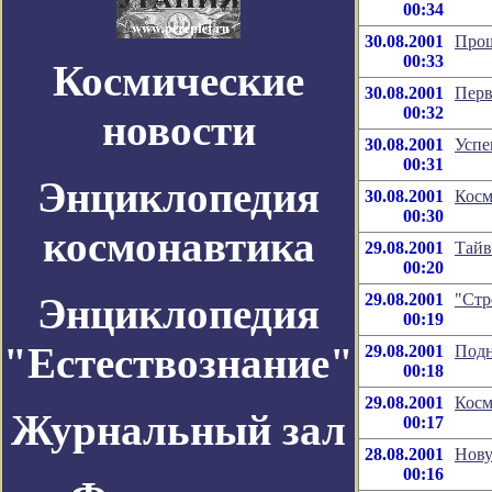
00:34
30.08.2001
Про
00:33
Космические
30.08.2001
Перв
00:32
новости
30.08.2001
Успе
00:31
Энциклопедия
30.08.2001
Косм
00:30
космонавтика
29.08.2001
Тайв
00:20
Энциклопедия
29.08.2001
"Стр
00:19
"Естествознание"
29.08.2001
Подн
00:18
29.08.2001
Косм
Журнальный зал
00:17
28.08.2001
Нову
00:16