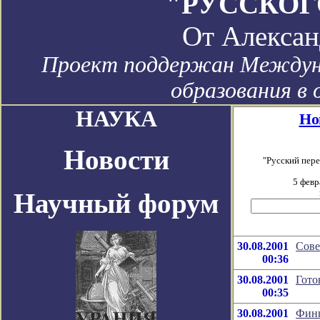
"РУССКОГ
От
Алексан
Проект поддержан Междун
образования в 
НАУКА
Но
Новости
"Русский пер
5 февр
Научный форум
30.08.2001
Сове
00:36
30.08.2001
Гото
00:35
30.08.2001
Финн