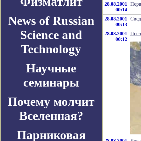
Физматлит
28.08.2001
Перв
00:14
News of Russian
28.08.2001
Свед
00:13
Science and
28.08.2001
Песч
00:12
Technology
Научные
семинары
Почему молчит
Вселенная?
Парниковая
28.08.2001
Для 