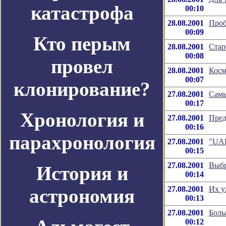
катастрофа
00:10
28.08.2001
Проб
00:09
Кто перым
28.08.2001
Стар
00:08
провел
28.08.2001
Косм
00:07
клонирование?
27.08.2001
Самы
00:17
Хронология и
27.08.2001
Пред
00:16
парахронология
27.08.2001
"UAR
00:15
27.08.2001
Выбр
История и
00:14
27.08.2001
Их у
астрономия
00:13
27.08.2001
Боль
00:12