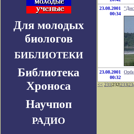
23.08.2001
"Дис
00:34
Для молодых
биологов
БИБЛИОТЕКИ
Библиотека
23.08.2001
Орби
00:32
Хроноса
<<
231
|232|
233
|
23
Научпоп
РАДИО