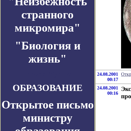
"Неизбежность
странного
микромира"
"Биология и
жизнь"
Космос-Журнал
24.08.2001
Откр
00:17
ОБРАЗОВАНИЕ
24.08.2001
Экс
00:16
пр
Открытое письмо
министру
образования