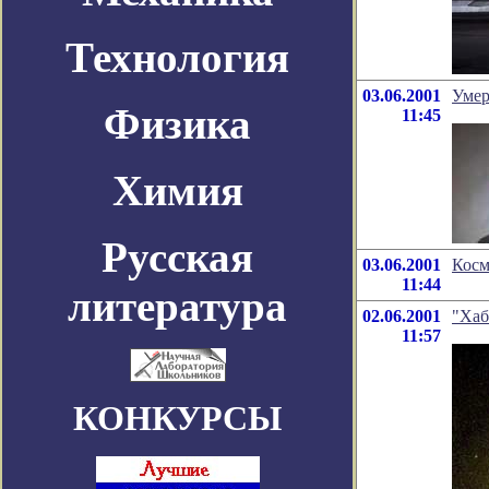
Технология
03.06.2001
Умер
Физика
11:45
Химия
Русская
03.06.2001
Косм
11:44
литература
02.06.2001
"Хаб
11:57
КОНКУРСЫ