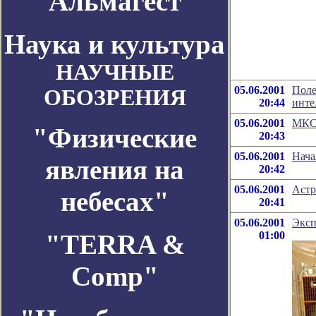
Альмагест
Наука и культура
НАУЧНЫЕ
05.06.2001
Поле
ОБОЗРЕНИЯ
20:44
инте
05.06.2001
МКС 
"Физические
20:43
05.06.2001
Нача
явления на
20:42
05.06.2001
Астр
небесах"
20:41
05.06.2001
Эксп
"TERRA &
01:00
Comp"