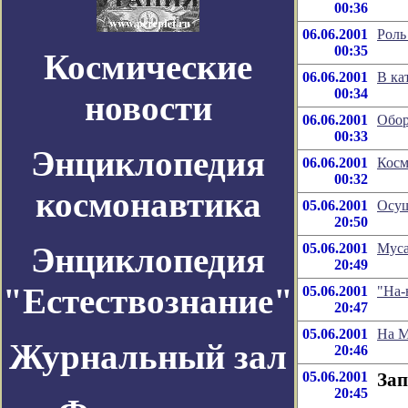
00:36
06.06.2001
Роль
00:35
Космические
06.06.2001
В ка
00:34
новости
06.06.2001
Обор
00:33
Энциклопедия
06.06.2001
Косм
00:32
космонавтика
05.06.2001
Осущ
20:50
Энциклопедия
05.06.2001
Муса
20:49
"Естествознание"
05.06.2001
"На-
20:47
05.06.2001
На М
Журнальный зал
20:46
05.06.2001
Зап
20:45