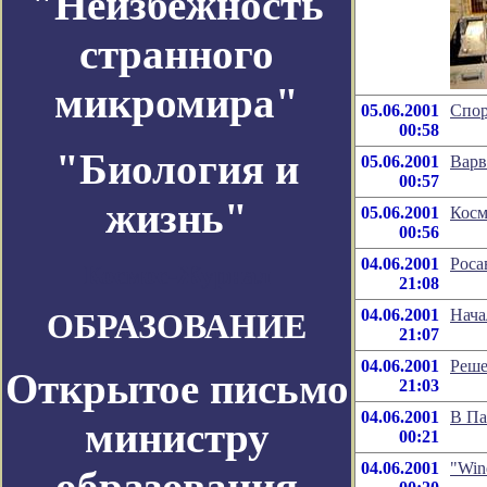
"Неизбежность
странного
микромира"
05.06.2001
Спор
00:58
"Биология и
05.06.2001
Варв
00:57
жизнь"
05.06.2001
Косм
00:56
04.06.2001
Роса
Космос-Журнал
21:08
04.06.2001
Нача
ОБРАЗОВАНИЕ
21:07
04.06.2001
Реше
Открытое письмо
21:03
04.06.2001
В Па
министру
00:21
04.06.2001
"Win
образования