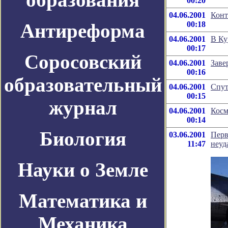
00:20
04.06.2001
Конт
Антиреформа
00:18
04.06.2001
В Ку
00:17
Соросовский
04.06.2001
Заве
00:16
образовательный
04.06.2001
Спут
00:15
журнал
04.06.2001
Косм
00:14
Биология
03.06.2001
Перв
11:47
неуд
Науки о Земле
Математика и
Механика