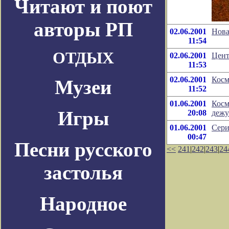
Читают и поют
авторы РП
02.06.2001
Нова
11:54
ОТДЫХ
02.06.2001
Цент
11:53
02.06.2001
Косм
Музеи
11:52
01.06.2001
Косм
Игры
20:08
дежу
01.06.2001
Сери
00:47
Песни русского
<<
241
|
242
|
243
|
24
застолья
Народное