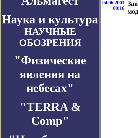
Альмагест
04.06.2001
Зав
00:16
мод
Наука и культура
НАУЧНЫЕ
ОБОЗРЕНИЯ
"Физические
явления на
небесах"
"TERRA &
Comp"