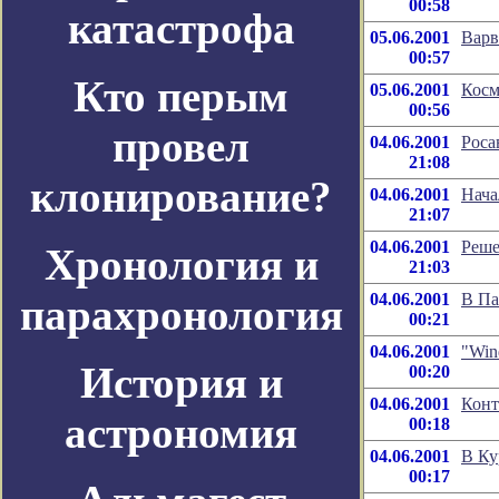
00:58
катастрофа
05.06.2001
Варв
00:57
Кто перым
05.06.2001
Косм
00:56
провел
04.06.2001
Роса
21:08
клонирование?
04.06.2001
Нача
21:07
04.06.2001
Реше
Хронология и
21:03
04.06.2001
В Па
парахронология
00:21
04.06.2001
"Win
История и
00:20
04.06.2001
Конт
астрономия
00:18
04.06.2001
В Ку
00:17