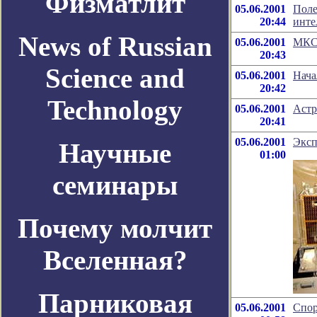
Физматлит
05.06.2001
Поле
20:44
инте
News of Russian
05.06.2001
МКС 
20:43
Science and
05.06.2001
Нача
20:42
Technology
05.06.2001
Астр
20:41
05.06.2001
Эксп
Научные
01:00
семинары
Почему молчит
Вселенная?
Парниковая
05.06.2001
Спор