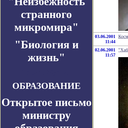
"Неизбежность
странного
микромира"
03.06.2001
Косм
"Биология и
11:44
02.06.2001
"Хаб
жизнь"
11:57
Космос-Журнал
ОБРАЗОВАНИЕ
Открытое письмо
министру
образования