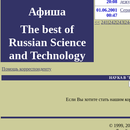
20:08
дежу
Афиша
01.06.2001
Сери
00:47
<<
241
|
242
|
243
|
24
The best of
Russian Science
and Technology
Помощь корреспонденту
НАУКА В 
Если Вы хотите стать нашим к
© 1999, 2