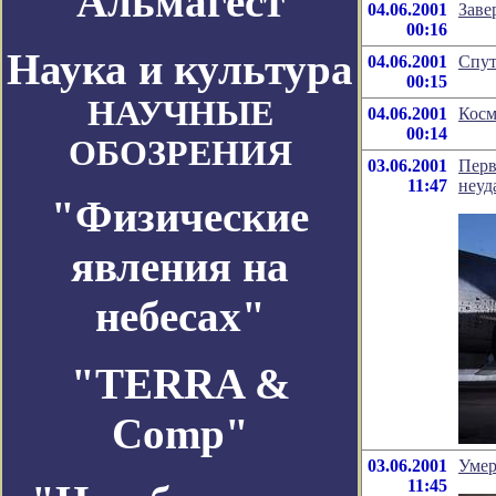
Альмагест
04.06.2001
Заве
00:16
Наука и культура
04.06.2001
Спут
00:15
НАУЧНЫЕ
04.06.2001
Косм
00:14
ОБОЗРЕНИЯ
03.06.2001
Перв
11:47
неуд
"Физические
явления на
небесах"
"TERRA &
Comp"
03.06.2001
Умер
11:45