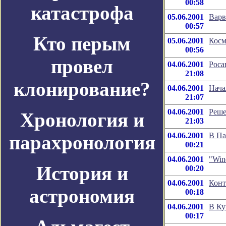
00:58
катастрофа
05.06.2001
Варв
00:57
Кто перым
05.06.2001
Косм
00:56
провел
04.06.2001
Роса
21:08
клонирование?
04.06.2001
Нача
21:07
04.06.2001
Реше
Хронология и
21:03
04.06.2001
В Па
парахронология
00:21
04.06.2001
"Win
История и
00:20
04.06.2001
Конт
астрономия
00:18
04.06.2001
В Ку
00:17