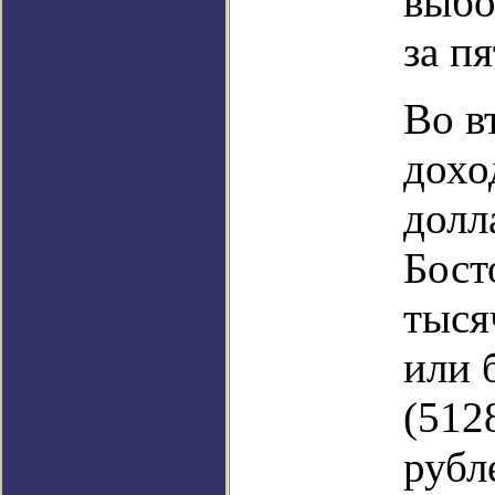
выбо
за пя
Во в
дохо
долл
Бост
тыся
или 
(512
рубл