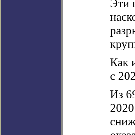
Эти 
наск
разр
круп
Как 
с 202
Из 6
2020
сниж
оказ