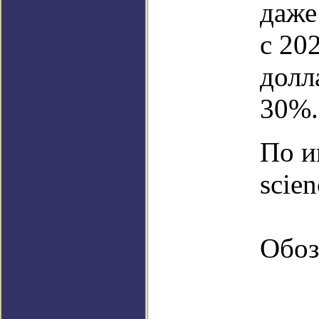
даже
с 20
долл
30%.
По и
scie
Обоз