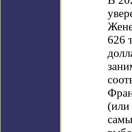
увер
Жене
626 
долл
зани
соот
Фран
(или
самы