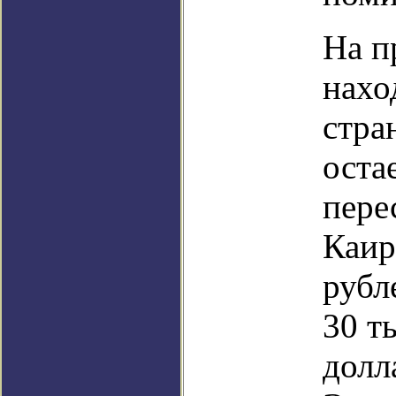
На п
нахо
стра
оста
пере
Каир
рубл
30 т
долл