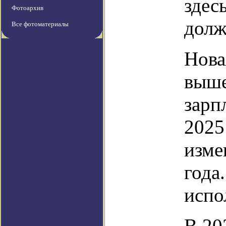
здес
Фотоархив
долж
Все фотоматериалы
Нова
выше
зарп
2025
изме
года
испо
В 20