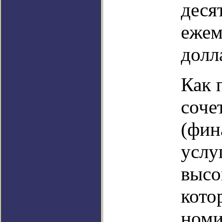
деся
ежем
долл
Как 
соче
(фин
услу
высо
кото
номи