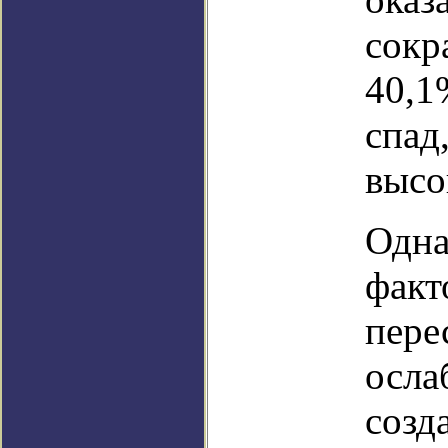
сокр
40,1
спад
высо
Одна
факт
пере
осла
созд