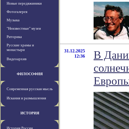
Новые передвжиники
Фотогалерея
Музыка
"Неизвестные" музеи
Риторика
Русские храмы и
монастыри
31.12.2025
В Дани
12:36
Видеоархив
солнеч
ФИЛОСОФИЯ
Европ
Современная русская мысль
Искания и размышления
ИСТОРИЯ
История России