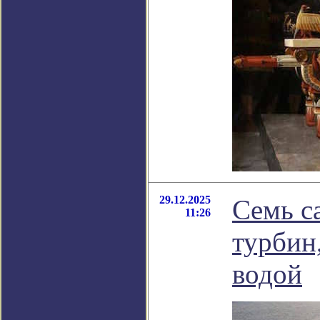
29.12.2025
Семь с
11:26
турбин
водой