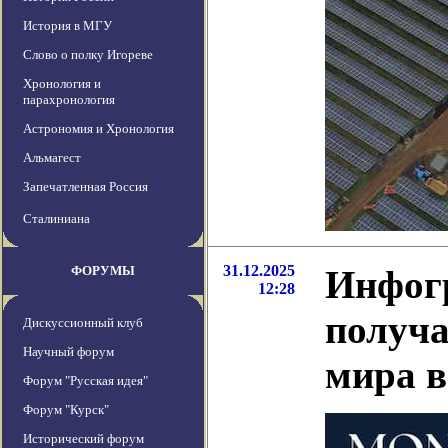
История в МГУ
Слово о полку Игореве
Хронология и
парахронология
Астрономия и Хронология
Альмагест
Запечатленная Россия
Сталиниана
31.12.2025
ФОРУМЫ
Инфогр
12:28
получа
Дискуссионный клуб
Научный форум
мира в
Форум "Русская идея"
Форум "Курск"
Исторический форум