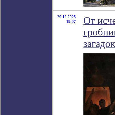
29.12.2025
От исч
19:07
гробни
загадо