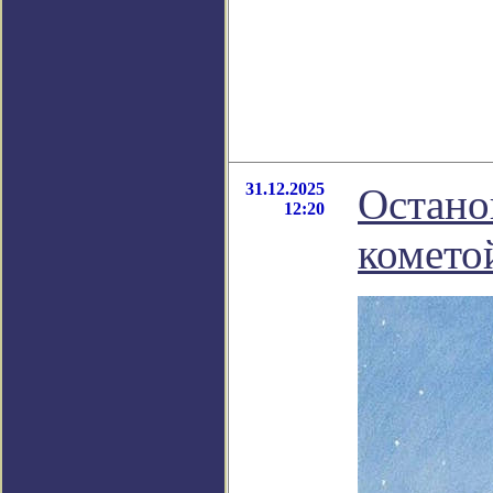
31.12.2025
Остано
12:20
комето