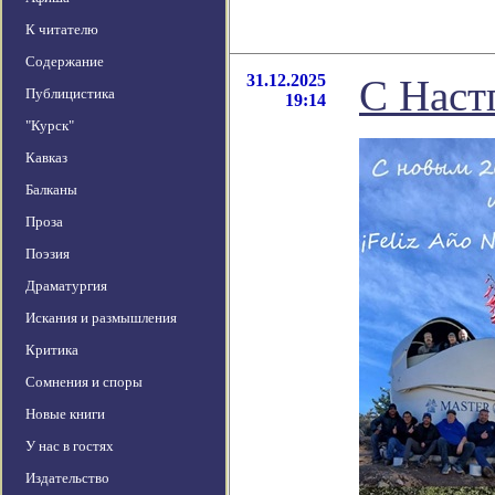
К читателю
Содержание
31.12.2025
С Наст
Публицистика
19:14
"Курск"
Кавказ
Балканы
Проза
Поэзия
Драматургия
Искания и размышления
Критика
Сомнения и споры
Новые книги
У нас в гостях
Издательство