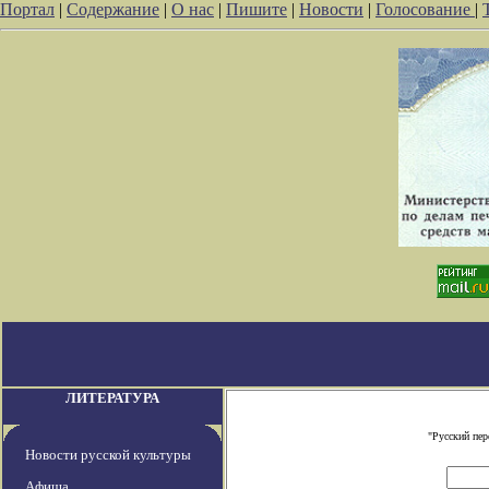
Портал
|
Содержание
|
О нас
|
Пишите
|
Новости
|
Голосование
|
ЛИТЕРАТУРА
"Русский пе
Новости русской культуры
Афиша