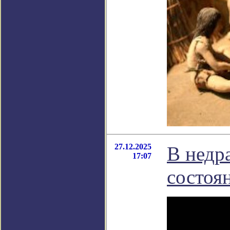
27.12.2025
В недр
17:07
состоя