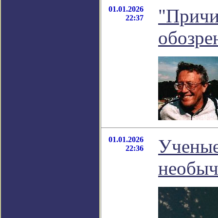
01.01.2026
"Причин
22:37
обозре
01.01.2026
Ученые
22:36
необыч