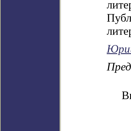
лите
Публ
лите
Юрий
Пре
В