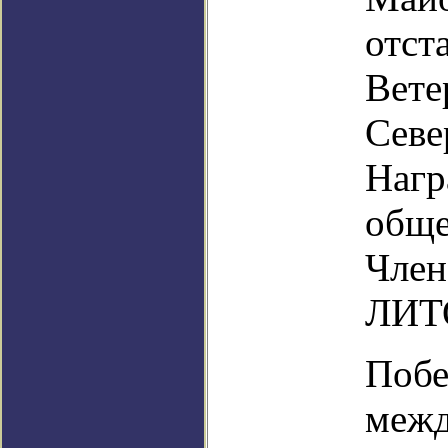
отст
Вете
Севе
Нагр
обще
Член
ЛИТО
Побе
межд