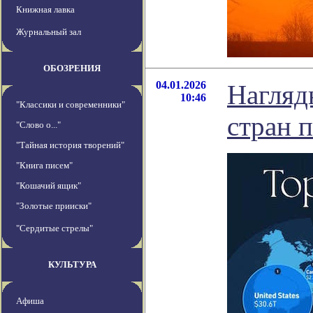
Книжная лавка
Журнальный зал
ОБОЗРЕНИЯ
04.01.2026
Нагляд
10:46
"Классики и современники"
стран 
"Слово о..."
"Тайная история творений"
"Книга писем"
"Кошачий ящик"
"Золотые прииски"
"Сердитые стрелы"
КУЛЬТУРА
Афиша