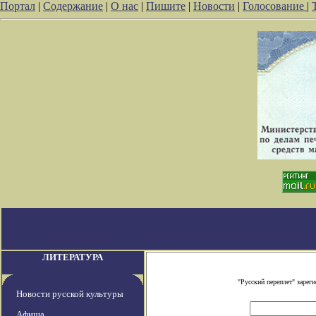
Портал
|
Содержание
|
О нас
|
Пишите
|
Новости
|
Голосование
|
ЛИТЕРАТУРА
"Русский переплет" заре
Новости русской культуры
Афиша