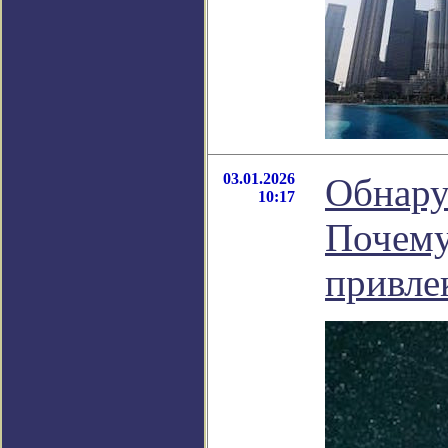
03.01.2026
Обнару
10:17
Почему
привле