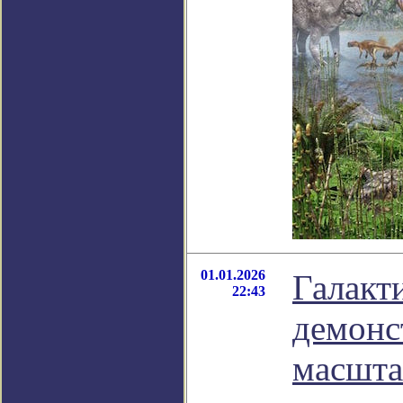
01.01.2026
Галакт
22:43
демонс
масшта