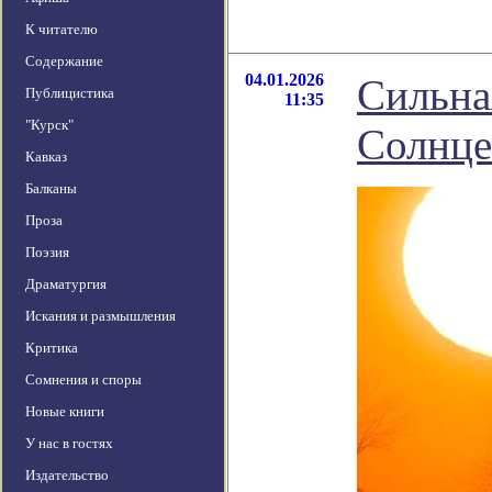
К читателю
Содержание
04.01.2026
Сильна
Публицистика
11:35
"Курск"
Солнце
Кавказ
Балканы
Проза
Поэзия
Драматургия
Искания и размышления
Критика
Сомнения и споры
Новые книги
У нас в гостях
Издательство