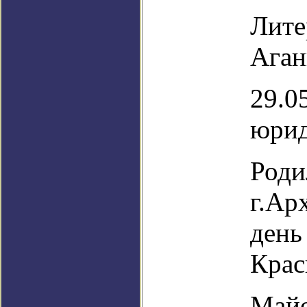
Лите
Аган
29.0
юрид
Роди
г.Ар
день
Крас
Майо