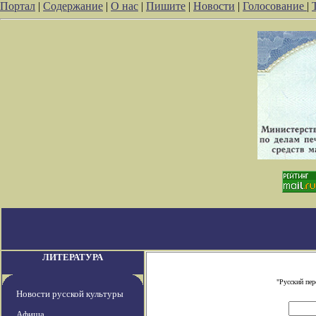
Портал
|
Содержание
|
О нас
|
Пишите
|
Новости
|
Голосование
|
ЛИТЕРАТУРА
"Русский пе
Новости русской культуры
Афиша