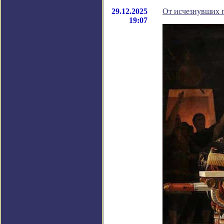
29.12.2025
От исчезнувших г
19:07