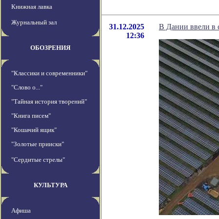
Книжная лавка
Журнальный зал
31.12.2025
В Дании ввели в
12:36
ОБОЗРЕНИЯ
"Классики и современники"
"Слово о..."
"Тайная история творений"
"Книга писем"
"Кошачий ящик"
"Золотые прииски"
"Сердитые стрелы"
КУЛЬТУРА
Афиша