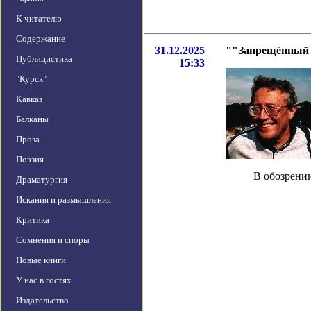
К читателю
Содержание
31.12.2025
""Запрещённый э
Публицистика
15:33
"Курск"
Кавказ
Балканы
Проза
Поэзия
В обозрении
Драматургия
Искания и размышления
Критика
Сомнения и споры
Новые книги
У нас в гостях
Издательство