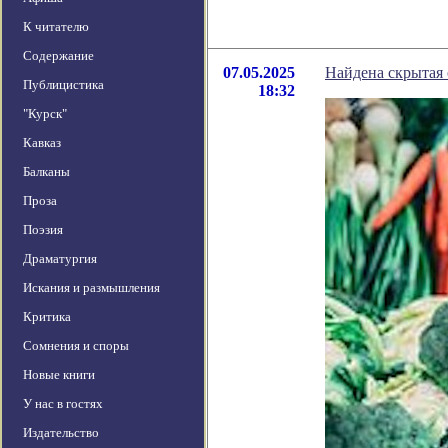
К читателю
Содержание
07.05.2025
Найдена скрытая
Публицистика
18:32
"Курск"
Кавказ
Балканы
Проза
Поэзия
Драматургия
Искания и размышления
Критика
Сомнения и споры
Новые книги
У нас в гостях
Издательство