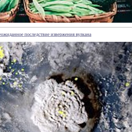
еожиданное последствие извержения вулкана