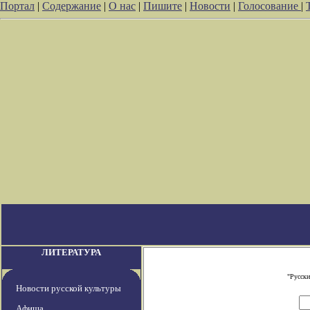
Портал
|
Содержание
|
О нас
|
Пишите
|
Новости
|
Голосование
|
ЛИТЕРАТУРА
"Русски
Новости русской культуры
Афиша