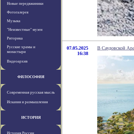
Новые передвжиники
Фотогалерея
Музыка
"Неизвестные" музеи
Риторика
Русские храмы и
07.05.2025
В Саудовской Ара
монастыри
16:38
Видеоархив
ФИЛОСОФИЯ
Современная русская мысль
Искания и размышления
ИСТОРИЯ
История России