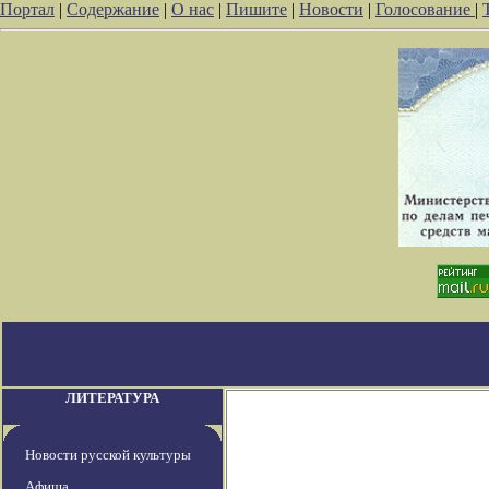
Портал
|
Содержание
|
О нас
|
Пишите
|
Новости
|
Голосование
|
ЛИТЕРАТУРА
Новости русской культуры
Афиша