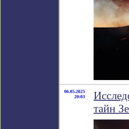
06.05.2025
Исслед
20:03
тайн З