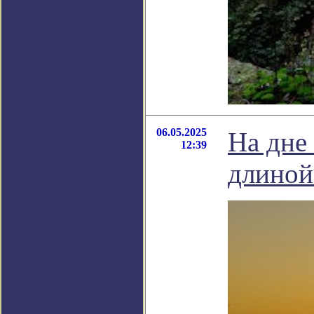
06.05.2025
На дне
12:39
длиной