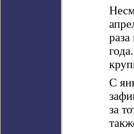
Несм
апре
раза
года
круп
С ян
зафи
за т
такж