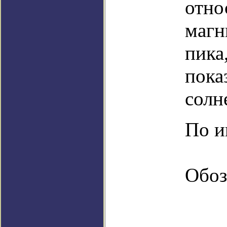
отно
магн
пика
пока
солн
По и
Обоз