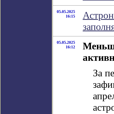
05.05.2025
Астрон
16:15
заполн
05.05.2025
Меньше
16:12
активн
За п
зафи
апре
астр