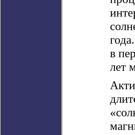
инте
солн
года
в пе
лет 
Акти
длит
«сол
магн