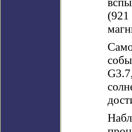
вспы
(921
магн
Само
собы
G3.7
солн
дост
Набл
проц