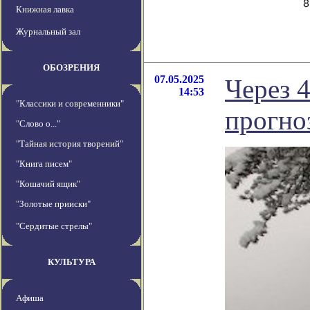
Книжная лавка
Журнальный зал
ОБОЗРЕНИЯ
07.05.2025
Через 
14:53
"Классики и современники"
прогно
"Слово о..."
"Тайная история творений"
"Книга писем"
"Кошачий ящик"
"Золотые прииски"
"Сердитые стрелы"
КУЛЬТУРА
Афиша