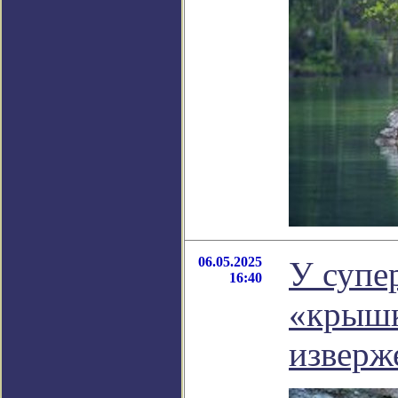
06.05.2025
У супе
16:40
«крышк
изверж