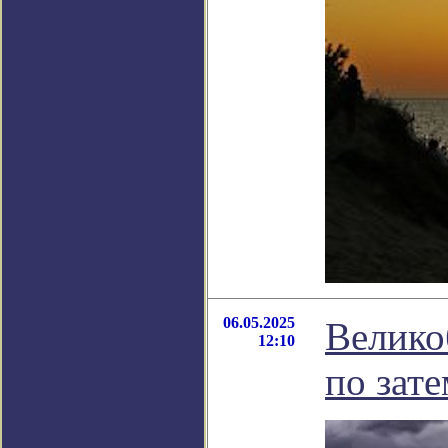
06.05.2025
Велико
12:10
по зат