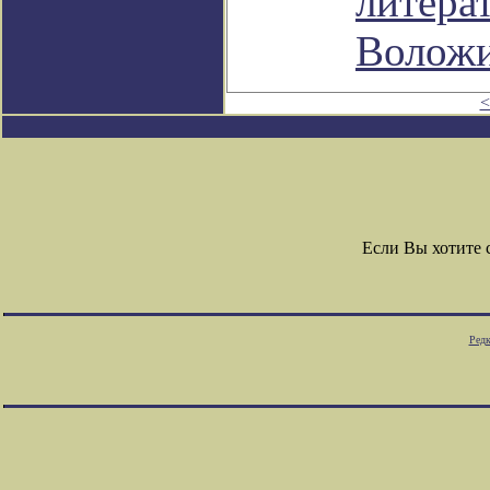
литера
Волож
<
Если Вы хотите
Редк