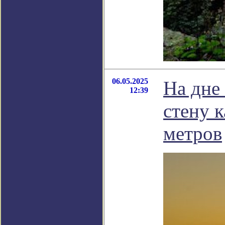
06.05.2025
На дне
12:39
стену 
метров