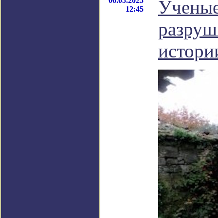
06.05.2025
Ученые
12:45
разруш
истори