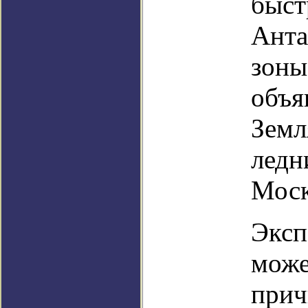
быст
Анта
зоны
объя
Земл
ледн
Моск
Эксп
може
прич