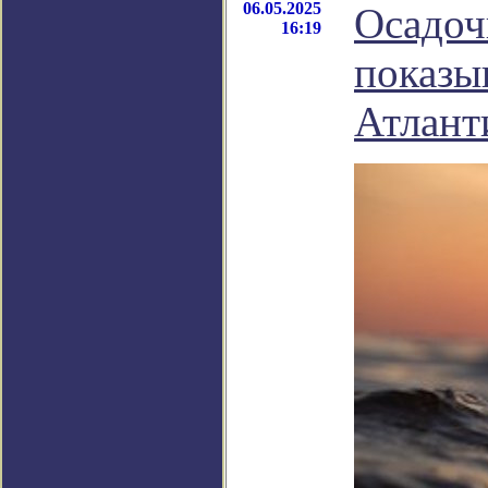
06.05.2025
Осадоч
16:19
показы
Атлант