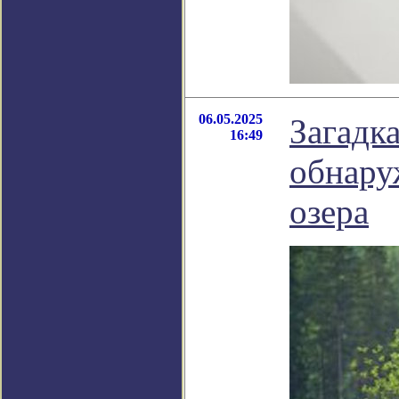
06.05.2025
Загадка
16:49
обнару
озера