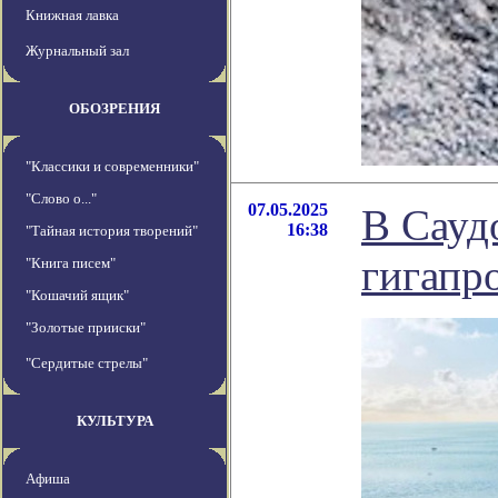
Книжная лавка
Журнальный зал
ОБОЗРЕНИЯ
"Классики и современники"
"Слово о..."
07.05.2025
В Сауд
16:38
"Тайная история творений"
гигапр
"Книга писем"
"Кошачий ящик"
"Золотые прииски"
"Сердитые стрелы"
КУЛЬТУРА
Афиша