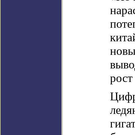
нара
поте
кита
новы
выво
рост
Цифр
ледя
гига