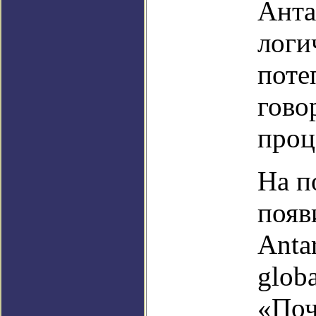
Анта
логи
поте
гово
проц
На п
появ
Antar
glob
«Поч