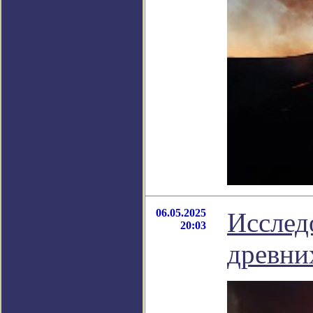
06.05.2025
Исслед
20:03
древни