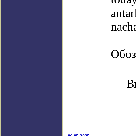
antar
nacha
Обоз
В