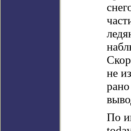
снег
част
ледя
набл
Скор
не и
рано
выво
По и
toda