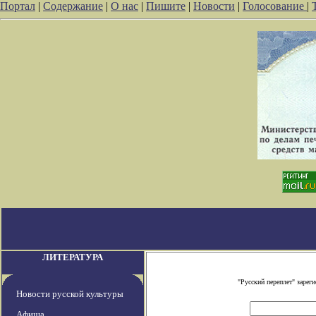
Портал
|
Содержание
|
О нас
|
Пишите
|
Новости
|
Голосование
|
ЛИТЕРАТУРА
"Русский переплет" заре
Новости русской культуры
Афиша