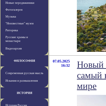
Новые передвжиники
Фотогалерея
Музыка
"Неизвестные" музеи
Риторика
Русские храмы и
монастыри
Видеоархив
ФИЛОСОФИЯ
07.05.2025
Новый 
16:32
самый 
Современная русская мысль
Искания и размышления
мире
ИСТОРИЯ
История России