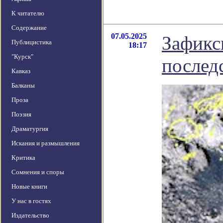
К читателю
Содержание
07.05.2025
Зафикс
Публицистика
18:17
"Курск"
послед
Кавказ
Балканы
Проза
Поэзия
Драматургия
Искания и размышления
Критика
Сомнения и споры
Новые книги
У нас в гостях
Издательство