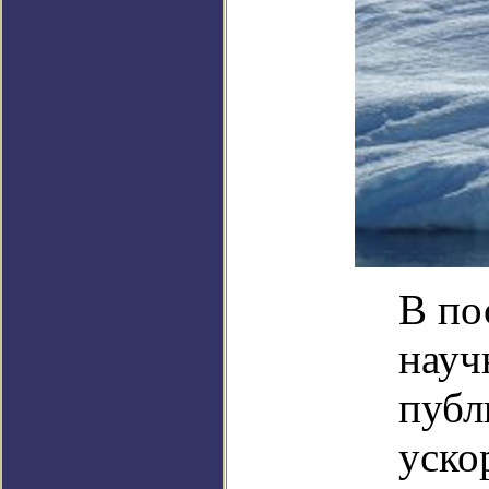
В по
науч
публ
уско