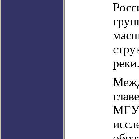
Росс
груп
масш
стру
реки
Межд
глав
МГУ 
иссл
обра