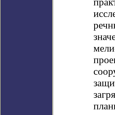
прак
иссл
речн
знач
мели
прое
соор
защи
загр
план