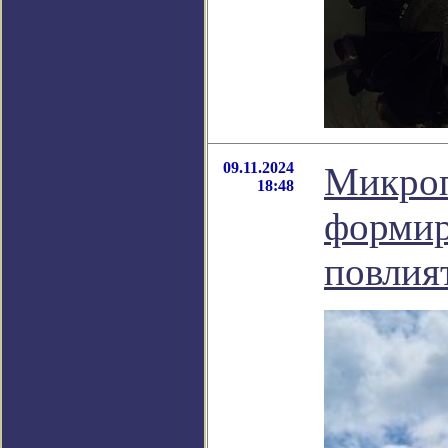
09.11.2024
Микроп
18:48
формир
повлия