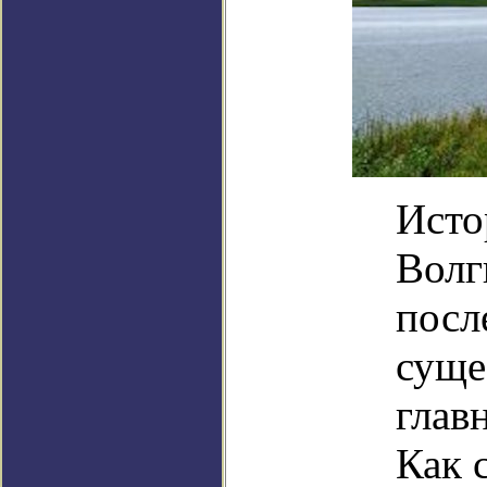
Исто
Волг
посл
суще
глав
Как 