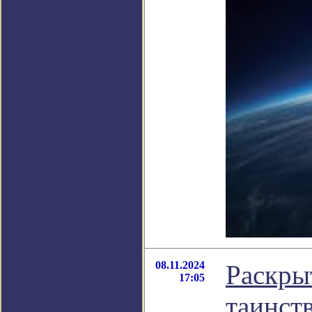
08.11.2024
Раскры
17:05
таинст