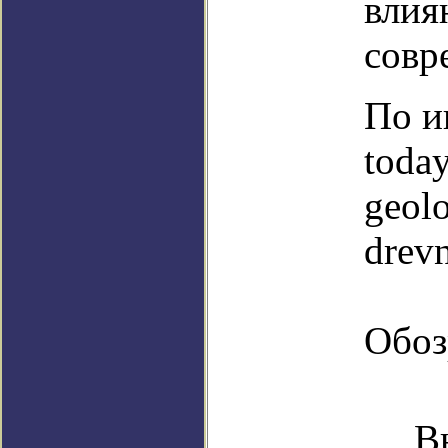
влия
совр
По и
today
geolo
drevn
Обоз
В