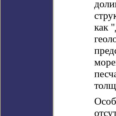
доли
стру
как 
геол
пред
море
песч
толщ
Особ
отсу