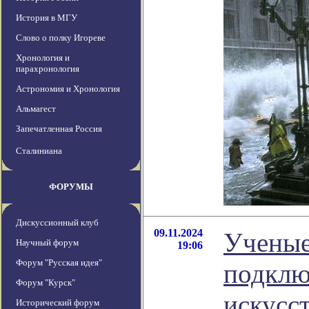
История в МГУ
Слово о полку Игореве
Хронология и
парахронология
Астрономия и Хронология
Альмагест
Запечатленная Россия
Сталиниана
ФОРУМЫ
Дискуссионный клуб
09.11.2024
Ученые
Научный форум
19:06
Форум "Русская идея"
подклю
Форум "Курск"
искусс
Исторический форум