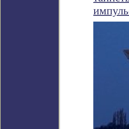
импуль