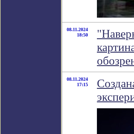
08.11.2024
"Навер
18:50
картина
обозре
08.11.2024
Создан
17:15
экспер