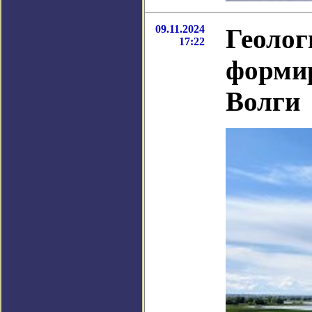
09.11.2024
Геолог
17:22
формир
Волги