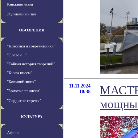
Книжная лавка
Журнальный зал
ОБОЗРЕНИЯ
"Классики и современники"
"Слово о..."
"Тайная история творений"
"Книга писем"
"Кошачий ящик"
11.11.2024
МАСТЕР
"Золотые прииски"
10:38
мощным
"Сердитые стрелы"
КУЛЬТУРА
Афиша