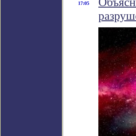
Объясн
17:05
разруш