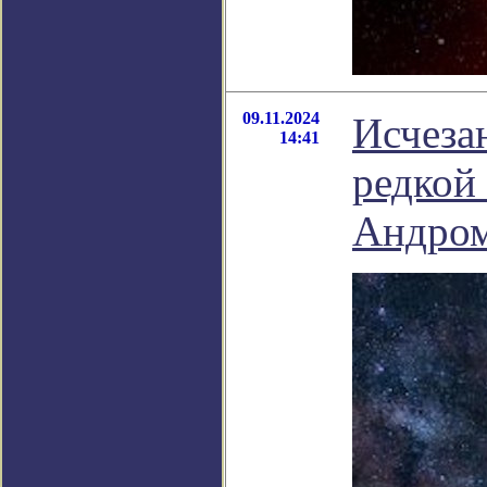
09.11.2024
Исчеза
14:41
редкой
Андро