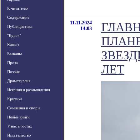
К читателю
Содержание
11.11.2024
ГЛАВ
Публицистика
14:03
"Курск"
ПЛАН
Кавказ
ЗВЕЗД
Балканы
Проза
ЛЕТ
Поэзия
Драматургия
Искания и размышления
Критика
Сомнения и споры
Новые книги
У нас в гостях
Издательство