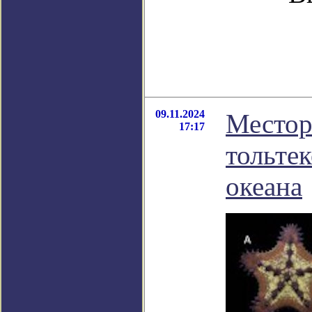
09.11.2024
Местор
17:17
тольтек
океана