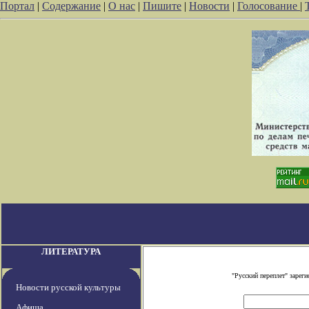
Портал
|
Содержание
|
О нас
|
Пишите
|
Новости
|
Голосование
|
ЛИТЕРАТУРА
"Русский переплет" заре
Новости русской культуры
Афиша