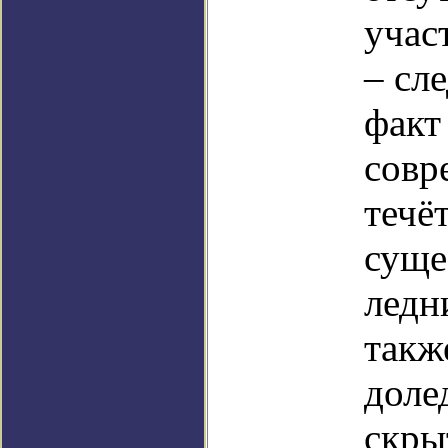
учас
– сл
факт
совр
течё
суще
ледн
такж
доле
скры