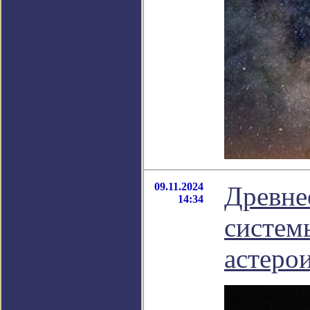
09.11.2024
Древне
14:34
систем
астеро