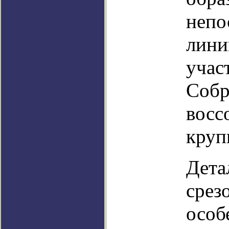
непо
лини
учас
Собр
восс
круп
Дета
срез
особ