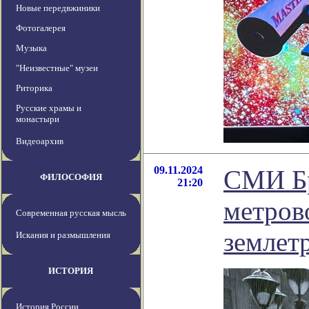
Новые передвжиники
Фотогалерея
Музыка
"Неизвестные" музеи
Риторика
Русские храмы и
монастыри
Видеоархив
09.11.2024
СМИ Бр
ФИЛОСОФИЯ
21:20
метров
Современная русская мысль
землет
Искания и размышления
ИСТОРИЯ
История России