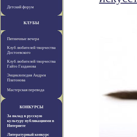
Детский форум
КЛУБЫ
Пятничные вечера
Клуб любителей творчества
Достоевского
Клуб любителей творчества
Гайто Газданова
Энциклопедия Андрея
Платонова
Мастерская перевода
КОНКУРСЫ
За вклад в русскую
культуру публикациями в
Интернете
Литературный конкурс