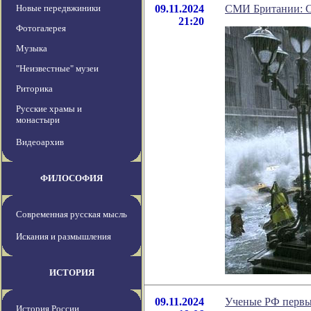
Новые передвжиники
09.11.2024
СМИ Британии: С
21:20
Фотогалерея
Музыка
"Неизвестные" музеи
Риторика
Русские храмы и
монастыри
Видеоархив
ФИЛОСОФИЯ
Современная русская мысль
Искания и размышления
ИСТОРИЯ
09.11.2024
Ученые РФ первы
История России