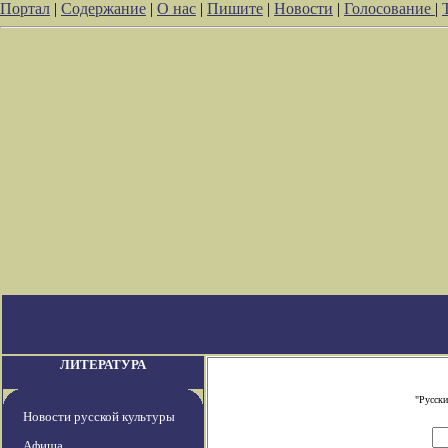
Портал
|
Содержание
|
О нас
|
Пишите
|
Новости
|
Голосование
|
ЛИТЕРАТУРА
"Русски
Новости русской культуры
Афиша