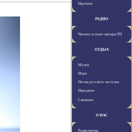
Научпоп
РАДИО
Читают и поют авторы РП
ОТДЫХ
Музеи
Игры
Песни русского застолья
Народное
Смешное
О НАС
Редколлегия