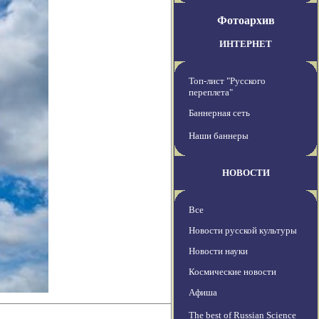
Фотоархив
ИНТЕРНЕТ
Топ-лист "Русского
переплета"
Баннерная сеть
Наши баннеры
НОВОСТИ
Все
Новости русской культуры
Новости науки
Космические новости
Афиша
The best of Russian Science