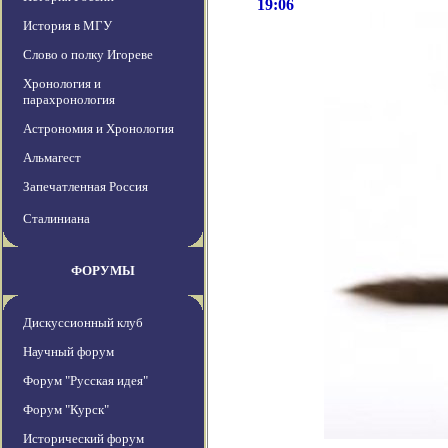
19:06
История в МГУ
Слово о полку Игореве
Хронология и
парахронология
Астрономия и Хронология
Альмагест
Запечатленная Россия
Сталиниана
ФОРУМЫ
Дискуссионный клуб
Научный форум
Форум "Русская идея"
Форум "Курск"
Исторический форум