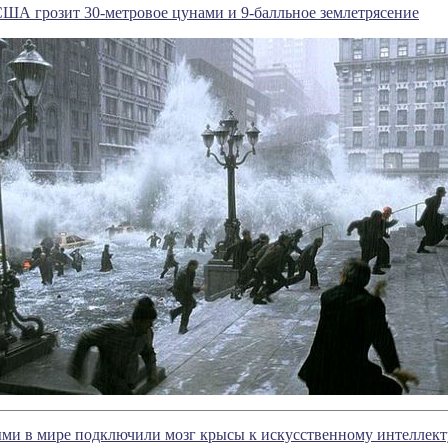
ША грозит 30-метровое цунами и 9-балльное землетрясение
ми в мире подключили мозг крысы к искусственному интеллект