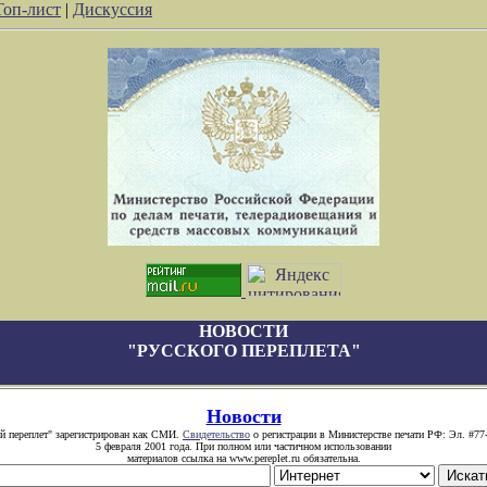
Топ-лист
|
Дискуссия
НОВОСТИ
"РУССКОГО ПЕРЕПЛЕТА"
Новости
й переплет" зарегистрирован как СМИ.
Свидетельство
о регистрации в Министерстве печати РФ: Эл. #77
5 февраля 2001 года. При полном или частичном использовании
материалов ссылка на www.pereplet.ru обязательна.