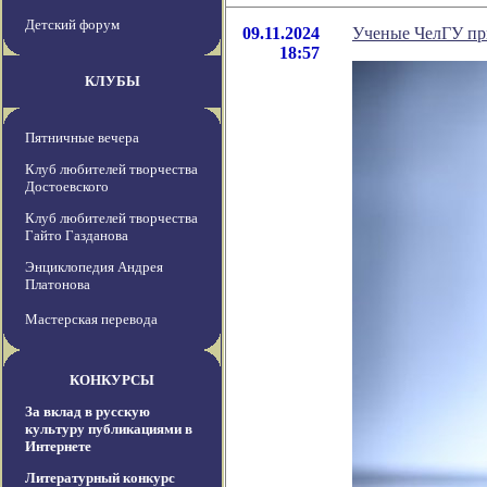
Детский форум
09.11.2024
Ученые ЧелГУ при
18:57
КЛУБЫ
Пятничные вечера
Клуб любителей творчества
Достоевского
Клуб любителей творчества
Гайто Газданова
Энциклопедия Андрея
Платонова
Мастерская перевода
КОНКУРСЫ
За вклад в русскую
культуру публикациями в
Интернете
Литературный конкурс