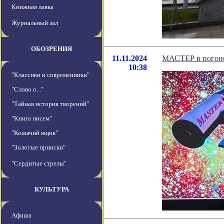
Книжная лавка
Журнальный зал
ОБОЗРЕНИЯ
11.11.2024
МАСТЕР в погоне
10:38
"Классики и современники"
"Слово о..."
"Тайная история творений"
"Книга писем"
"Кошачий ящик"
"Золотые прииски"
"Сердитые стрелы"
КУЛЬТУРА
Афиша