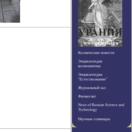
Космические новости
Энциклопедия
космонавтика
Энциклопедия
"Естествознание"
Журнальный зал
Физматлит
News of Russian Science and
Technology
Научные семинары