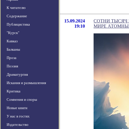
К читателю
Содержание
15.09.2024
СОТНИ ТЫСЯЧ 
Публицистика
19:10
МИРЕ АТОМНЫ
"Курск"
Кавказ
Балканы
Проза
Поэзия
Драматургия
Искания и размышления
Критика
Сомнения и споры
Новые книги
У нас в гостях
Издательство