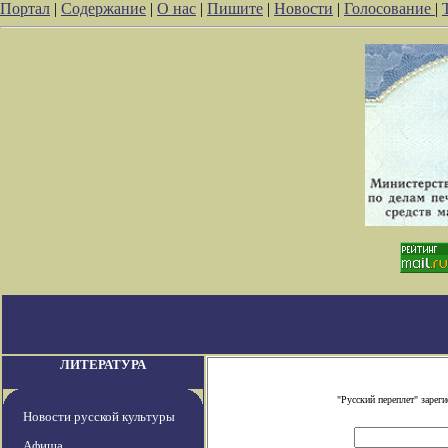
Портал
|
Содержание
|
О нас
|
Пишите
|
Новости
|
Голосование
|
ЛИТЕРАТУРА
"Русский переплет" заре
Новости русской культуры
Афиша