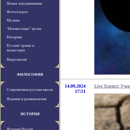
Новые передвжиники
Фотогалерея
Музыка
"Неизвестные" музеи
Риторика
Русские храмы и
монастыри
Видеоархив
ФИЛОСОФИЯ
14.09.2024
Live Science: Уч
Современная русская мысль
17:51
Искания и размышления
ИСТОРИЯ
История России