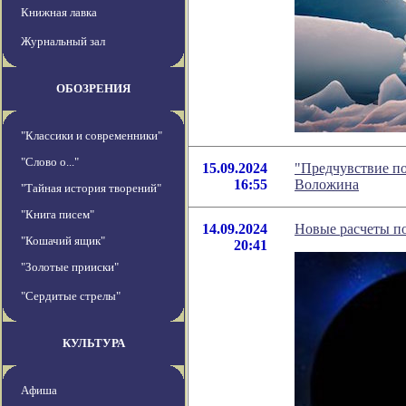
Книжная лавка
Журнальный зал
ОБОЗРЕНИЯ
"Классики и современники"
"Слово о..."
15.09.2024
"Предчувствие по
16:55
Воложина
"Тайная история творений"
"Книга писем"
14.09.2024
Новые расчеты по
"Кошачий ящик"
20:41
"Золотые прииски"
"Сердитые стрелы"
КУЛЬТУРА
Афиша