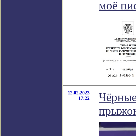
моё пи
12.02.2023
Чёрные
17:22
прыжок