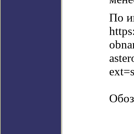
По и
http
obna
aster
ext=
Обоз