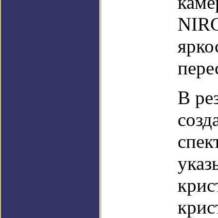
каме
NIRC
ярко
пере
В ре
созд
спек
указ
крис
крис