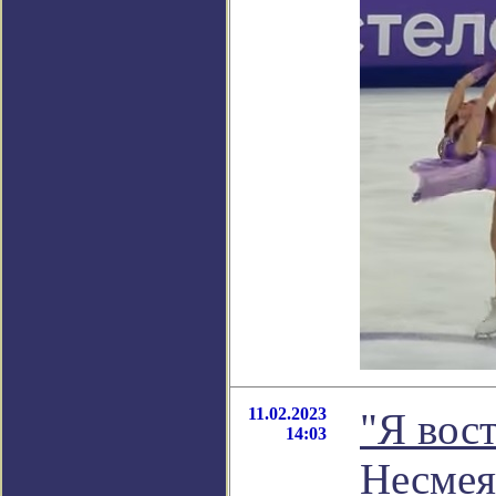
11.02.2023
"Я вос
14:03
Несмея