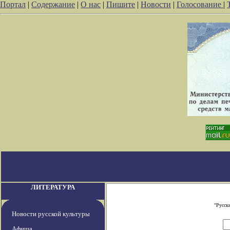
Портал
|
Содержание
|
О нас
|
Пишите
|
Новости
|
Голосование
|
ЛИТЕРАТУРА
"Русск
Новости русской культуры
Афиша