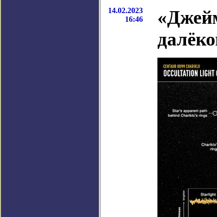
14.02.2023
«Джейм
16:46
далёко