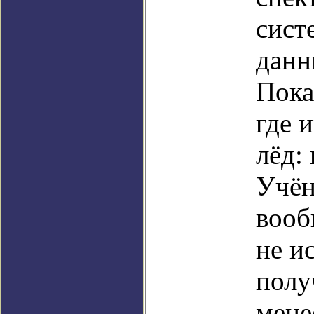
сист
данн
Пока
где 
лёд:
Учён
вооб
не и
полу
мене