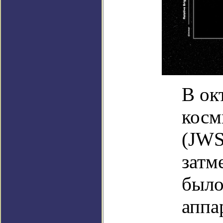
В ок
косм
(JWS
затм
было
аппа