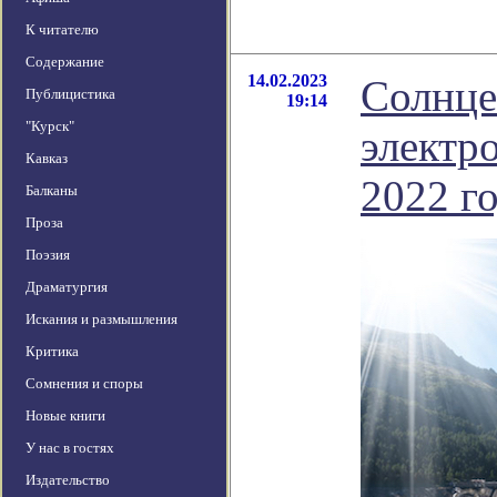
К читателю
Содержание
14.02.2023
Солнце
Публицистика
19:14
"Курск"
электр
Кавказ
2022 г
Балканы
Проза
Поэзия
Драматургия
Искания и размышления
Критика
Сомнения и споры
Новые книги
У нас в гостях
Издательство