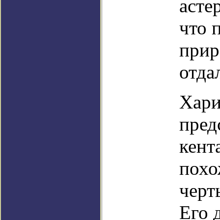
асте
что 
прир
отда
Хари
пред
кент
похо
черт
Его 