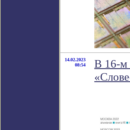
14.02.2023
В 16-м
08:54
«Слове