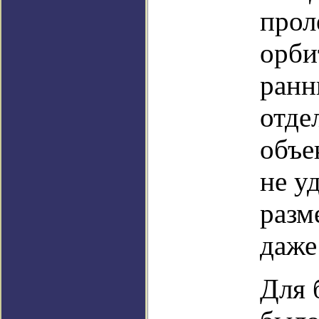
прол
орби
ранн
отде
объе
не у
разм
даже
Для 