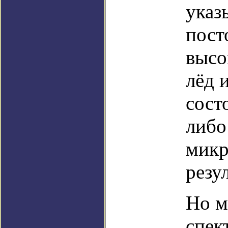
указ
пост
высо
лёд 
сост
либо
микр
резу
Но м
спек