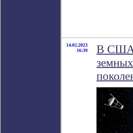
14.02.2023
В США 
16:39
земных
поколе