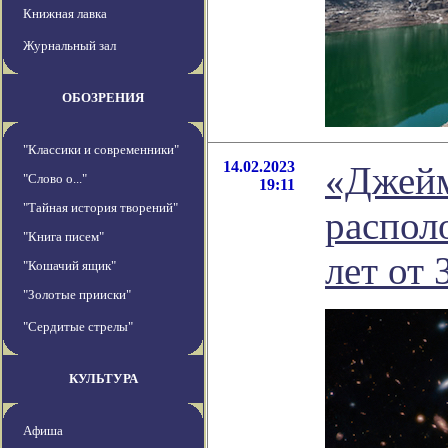
Книжная лавка
Журнальный зал
ОБОЗРЕНИЯ
"Классики и современники"
14.02.2023
«Джейм
"Слово о..."
19:11
"Тайная история творений"
распол
"Книга писем"
лет от
"Кошачий ящик"
"Золотые прииски"
"Сердитые стрелы"
КУЛЬТУРА
Афиша