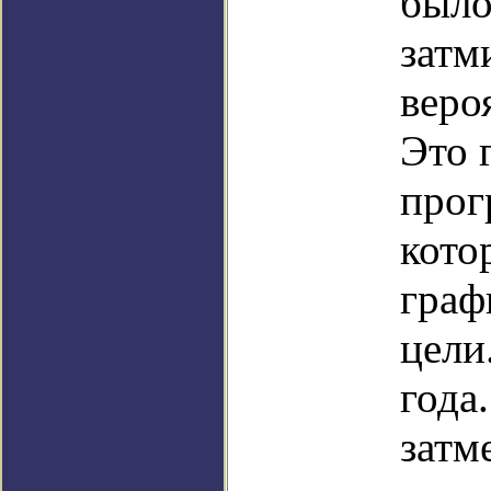
было
затм
веро
Это 
прог
кото
граф
цели
года
затм