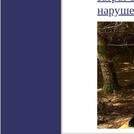
наруш