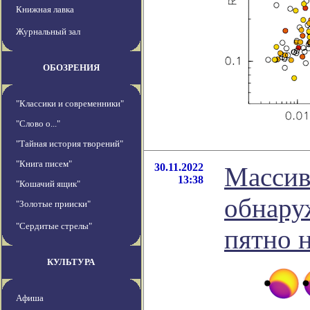
Книжная лавка
Журнальный зал
ОБОЗРЕНИЯ
"Классики и современники"
"Слово о..."
"Тайная история творений"
"Книга писем"
30.11.2022
Массив
13:38
"Кошачий ящик"
обнару
"Золотые прииски"
"Сердитые стрелы"
пятно н
КУЛЬТУРА
Афиша