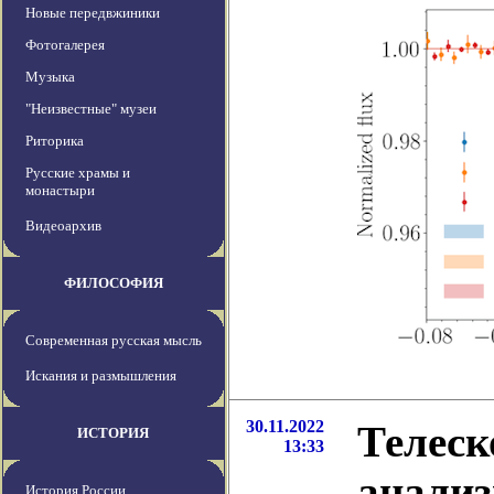
Новые передвжиники
Фотогалерея
Музыка
"Неизвестные" музеи
Риторика
Русские храмы и
монастыри
Видеоархив
ФИЛОСОФИЯ
Современная русская мысль
Искания и размышления
30.11.2022
Телеск
ИСТОРИЯ
13:33
анализ
История России