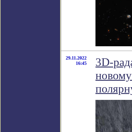
29.11.2022
3D-рад
16:45
новому
полярн