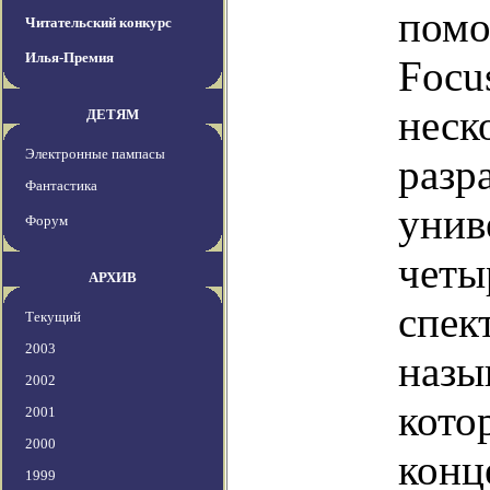
помо
Читательский конкурс
Илья-Премия
Focu
неск
ДЕТЯМ
Электронные пампасы
разр
Фантастика
унив
Форум
четы
АРХИВ
спек
Текущий
2003
назы
2002
кото
2001
2000
конц
1999