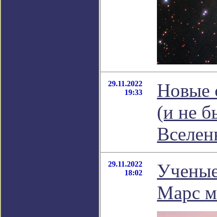
29.11.2022
Новые 
19:33
(и не 
Вселен
29.11.2022
Ученые
18:02
Марс м