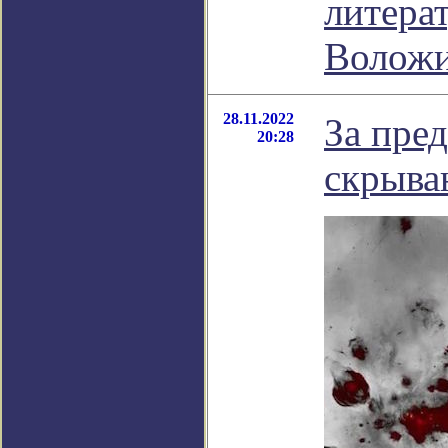
литера
Волож
28.11.2022
За пре
20:28
скрыва