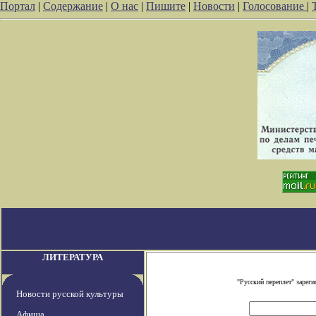
Портал
|
Содержание
|
О нас
|
Пишите
|
Новости
|
Голосование
|
ЛИТЕРАТУРА
"Русский переплет" заре
Новости русской культуры
Афиша