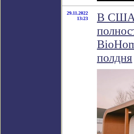
29.11.2022
В США 
13:23
полнос
BioHom
полдня