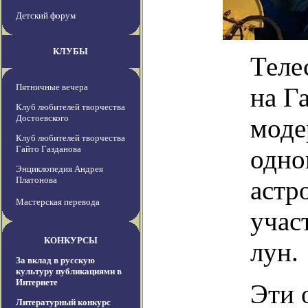
Детский форум
КЛУБЫ
Теле
Пятничные вечера
на Г
Клуб любителей творчества
Достоевского
моде
Клуб любителей творчества
Гайто Газданова
одно
Энциклопедия Андрея
Платонова
астр
Мастерская перевода
учас
КОНКУРСЫ
лун.
За вклад в русскую
культуру публикациями в
Интернете
Эти 
Литературный конкурс