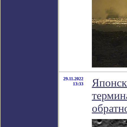
29.11.2022
Японск
13:33
термин
обратн