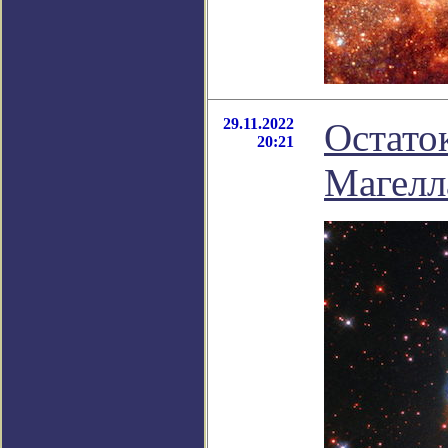
29.11.2022
Остато
20:21
Магелл