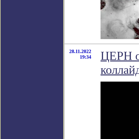
28.11.2022
ЦЕРН о
19:34
коллай