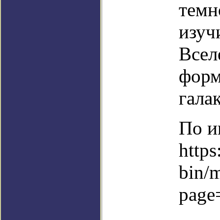
темн
изуч
Всел
форм
гала
По и
https
bin/
page