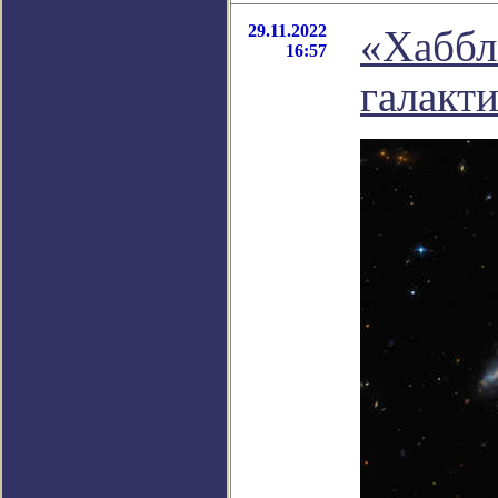
29.11.2022
«Хаббл
16:57
галакт