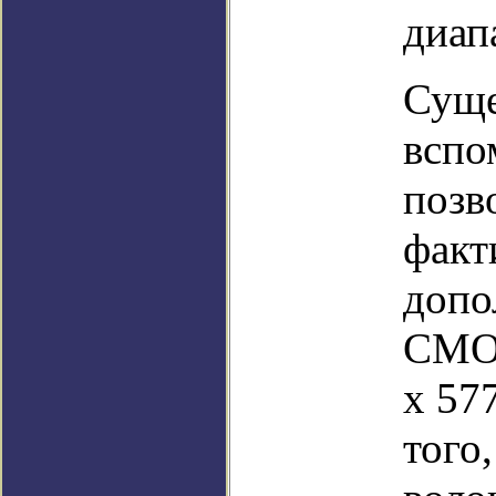
диап
Суще
вспо
позв
факт
допо
CMOS
x 57
того