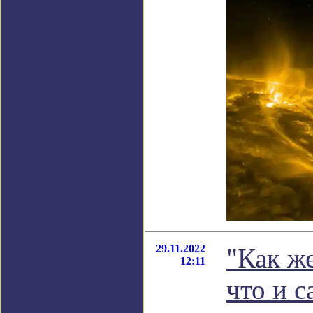
29.11.2022
"Как же
12:11
что и с