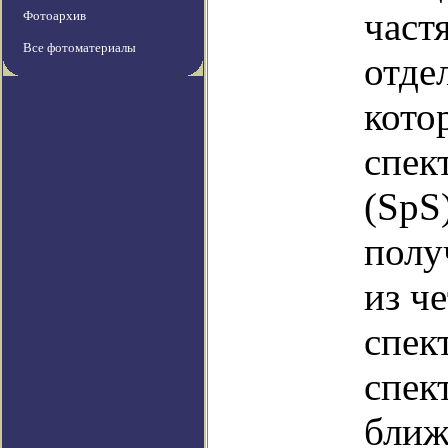
част
Фотоархив
Все фотоматериалы
отде
кото
спек
(SpS
полу
из ч
спек
спек
ближ