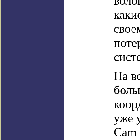
воло
каки
свое
поте
сист
На в
боль
коор
уже 
Cam 