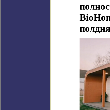
полнос
BioHom
полдн