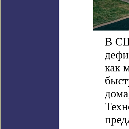
В СШ
дефи
как 
быст
дома
Техн
пред