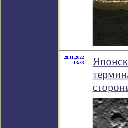
29.11.2022
Японск
13:33
термин
сторон