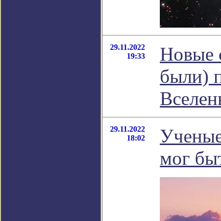
29.11.2022
Новые 
19:33
были) 
Вселен
29.11.2022
Ученые
18:02
мог бы