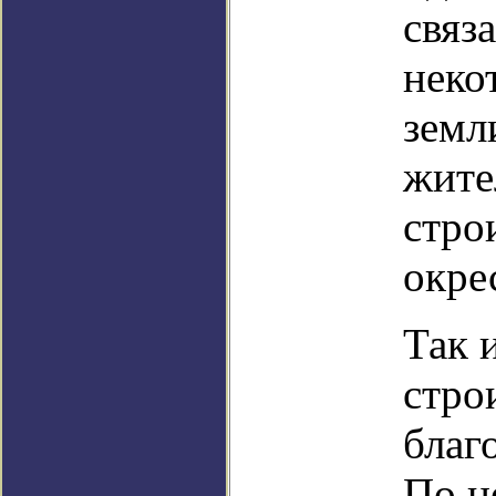
связ
неко
земл
жите
стро
окре
Так 
стро
благ
По н