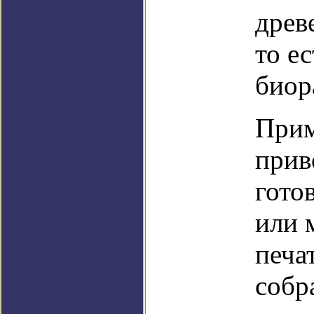
древ
то е
биор
Прим
прив
гото
или 
печа
собр