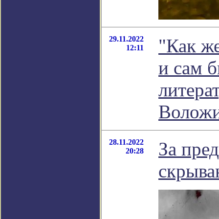
29.11.2022
"Как же
12:11
и сам б
литера
Волож
28.11.2022
За пре
20:28
скрыва