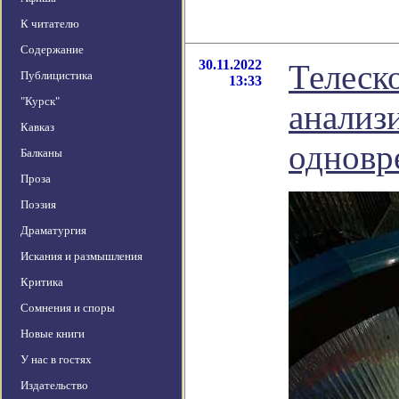
К читателю
Содержание
30.11.2022
Телеск
Публицистика
13:33
"Курск"
анализ
Кавказ
одновр
Балканы
Проза
Поэзия
Драматургия
Искания и размышления
Критика
Сомнения и споры
Новые книги
У нас в гостях
Издательство