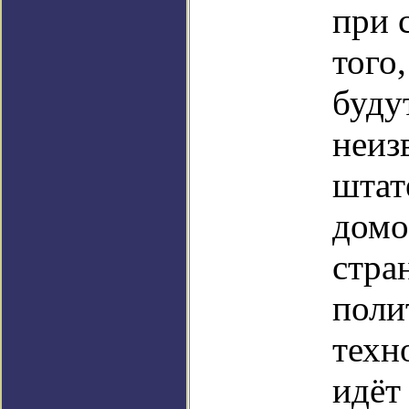
при 
того
буду
неизв
штат
домо
стра
поли
техн
идёт