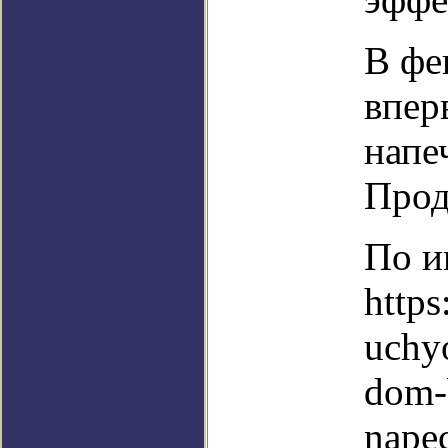
В фе
впер
напе
Прод
По и
http
uchyo
dom-
napec