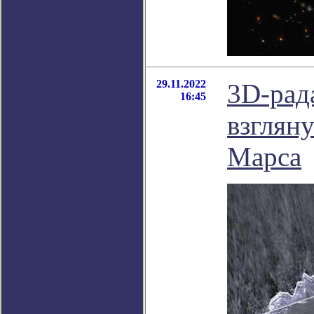
29.11.2022
3D-рад
16:45
взглян
Марса