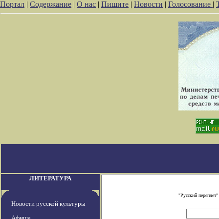
Портал
|
Содержание
|
О нас
|
Пишите
|
Новости
|
Голосование
|
ЛИТЕРАТУРА
"Русский переплет
Новости русской культуры
Афиша