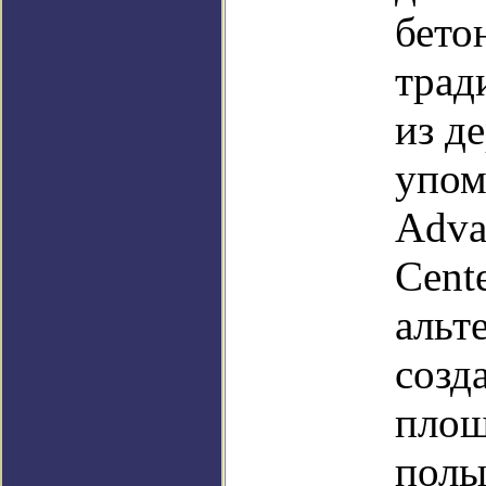
бето
трад
из д
упом
Adva
Cent
альт
созд
площ
полы