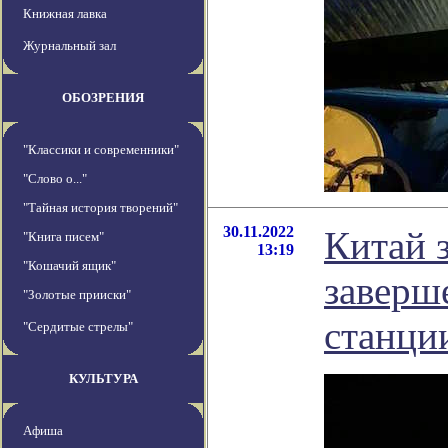
Книжная лавка
Журнальный зал
ОБОЗРЕНИЯ
"Классики и современники"
"Слово о..."
"Тайная история творений"
30.11.2022
Китай з
"Книга писем"
13:19
"Кошачий ящик"
заверш
"Золотые прииски"
станци
"Сердитые стрелы"
КУЛЬТУРА
Афиша