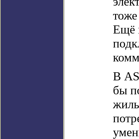
элек
тоже
Ещё 
подк
комм
В AS
бы п
жиль
потр
умен