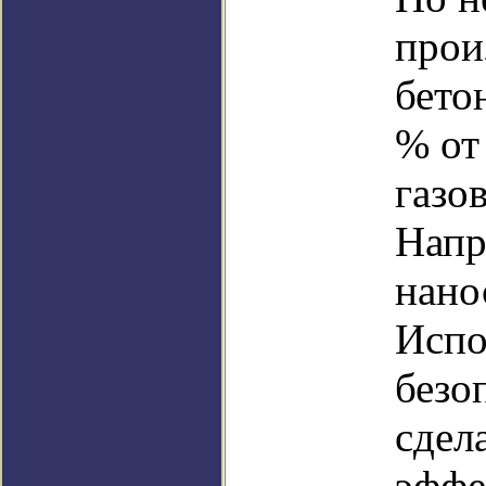
прои
бето
% от
газо
Напр
нано
Испо
безо
сдел
эффе