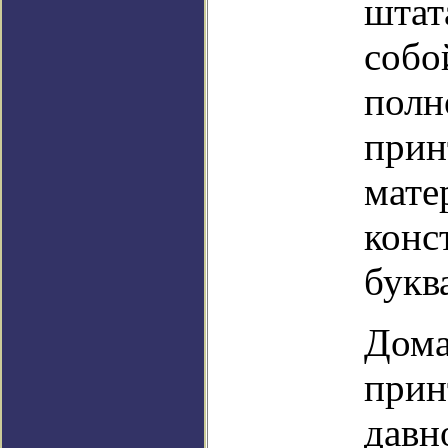
штат
собо
полн
прин
мате
конс
букв
Дома
прин
давн