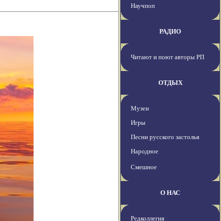
Научпоп
РАДИО
Читают и поют авторы РП
ОТДЫХ
Музеи
Игры
Песни русского застолья
Народное
Смешное
О НАС
Редколлегия