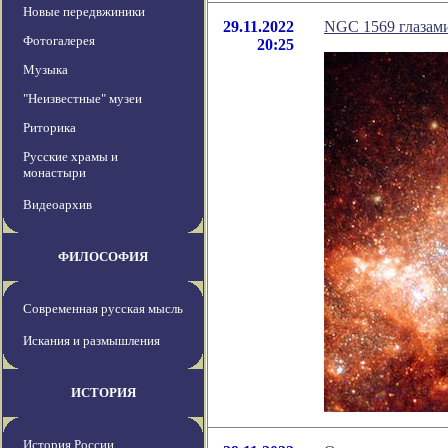
Новые передвжиники
29.11.2022
NGC 1569 глазами
Фотогалерея
20:25
Музыка
"Неизвестные" музеи
Риторика
Русские храмы и
монастыри
Видеоархив
ФИЛОСОФИЯ
Современная русская мысль
Искания и размышления
ИСТОРИЯ
История России