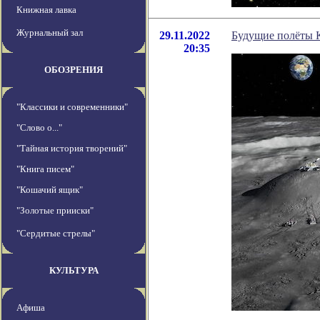
Книжная лавка
Журнальный зал
29.11.2022
Будущие полёты 
20:35
ОБОЗРЕНИЯ
"Классики и современники"
"Слово о..."
"Тайная история творений"
"Книга писем"
"Кошачий ящик"
"Золотые прииски"
"Сердитые стрелы"
КУЛЬТУРА
Афиша