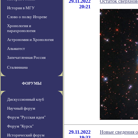
29.11.2022
Остаток сверхно
20:21
История в МГУ
Слово о полку Игореве
Хронология и
парахронология
Астрономия и Хронология
Альмагест
Запечатленная Россия
Сталиниана
ФОРУМЫ
Дискуссионный клуб
Научный форум
Форум "Русская идея"
Форум "Курск"
29.11.2022
Новые сведения о
Исторический форум
19:33