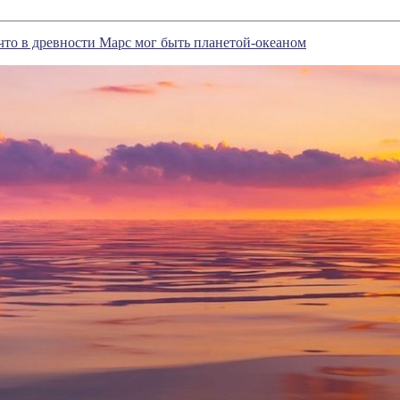
что в древности Марс мог быть планетой-океаном