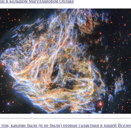
вой в Большом Магеллановом Облаке
 том, какими были (и не были) первые галактики в нашей Вселе