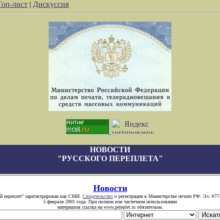
Топ-лист
|
Дискуссия
НОВОСТИ
"РУССКОГО ПЕРЕПЛЕТА"
Новости
й переплет" зарегистрирован как СМИ.
Свидетельство
о регистрации в Министерстве печати РФ: Эл. #77
5 февраля 2001 года. При полном или частичном использовании
материалов ссылка на www.pereplet.ru обязательна.