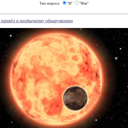
Тип запроса:
"И"
"Или"
т привёл к необычному обнаружению