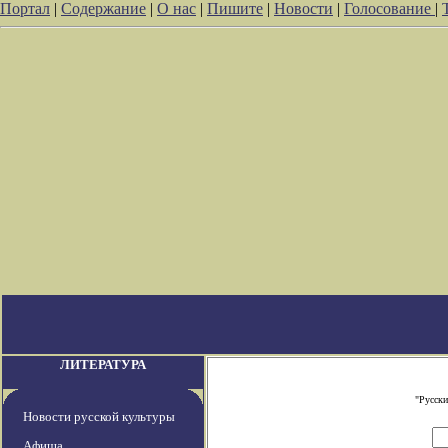
Портал
|
Содержание
|
О нас
|
Пишите
|
Новости
|
Голосование
|
ЛИТЕРАТУРА
"Русски
Новости русской культуры
Афиша