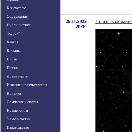
К читателю
Содержание
29.11.2022
Поиск экзоплане
Публицистика
20:39
"Курск"
Кавказ
Балканы
Проза
Поэзия
Драматургия
Искания и размышления
Критика
Сомнения и споры
Новые книги
У нас в гостях
Издательство