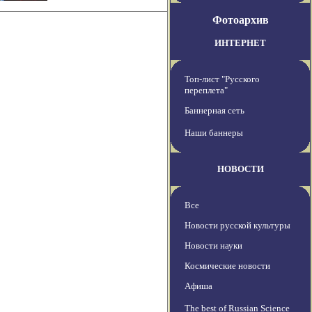
Фотоархив
ИНТЕРНЕТ
Топ-лист "Русского
переплета"
Баннерная сеть
Наши баннеры
НОВОСТИ
Все
Новости русской культуры
Новости науки
Космические новости
Афиша
The best of Russian Science