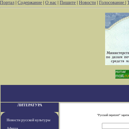
Портал
|
Содержание
|
О нас
|
Пишите
|
Новости
|
Голосование
|
ЛИТЕРАТУРА
"Русский переплет" заре
Новости русской культуры
Афиша