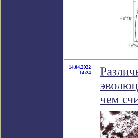
14.04.2022
Различ
14:24
эволюц
чем сч