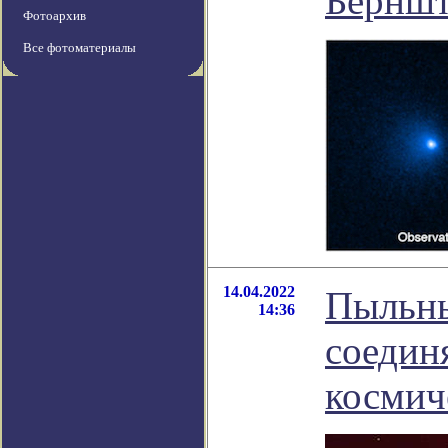
Берншт
Фотоархив
Все фотоматериалы
14.04.2022
Пыльны
14:36
соедин
космич