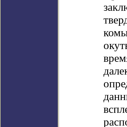
закл
твер
комы
окут
врем
дале
опре
данн
вспл
расп