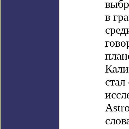
выбр
в гр
сред
гово
план
Кали
стал
иссл
Astro
слов