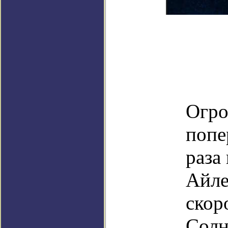
Огро
попе
раза
Айле
скор
Солн