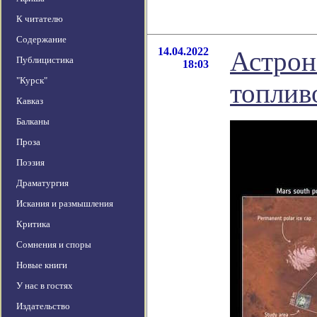
К читателю
Содержание
14.04.2022
Астрон
Публицистика
18:03
"Курск"
топлив
Кавказ
Балканы
Проза
Поэзия
Драматургия
Искания и размышления
Критика
Сомнения и споры
Новые книги
У нас в гостях
Издательство