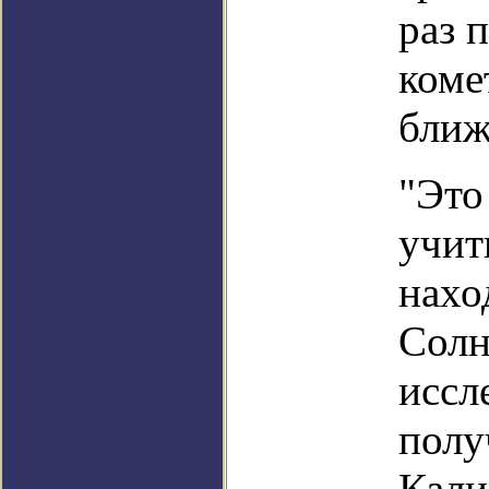
раз 
коме
ближ
"Это
учит
нахо
Солн
иссл
полу
Кали