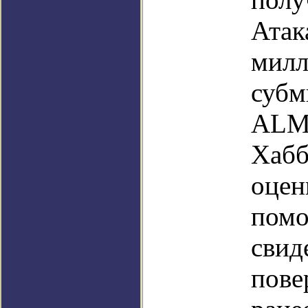
Атак
милл
субм
ALMA
Хабб
оцен
помо
свид
пове