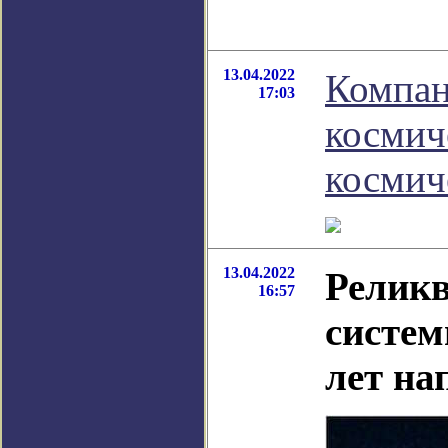
13.04.2022
Компан
17:03
космич
космич
13.04.2022
Реликв
16:57
систем
лет на