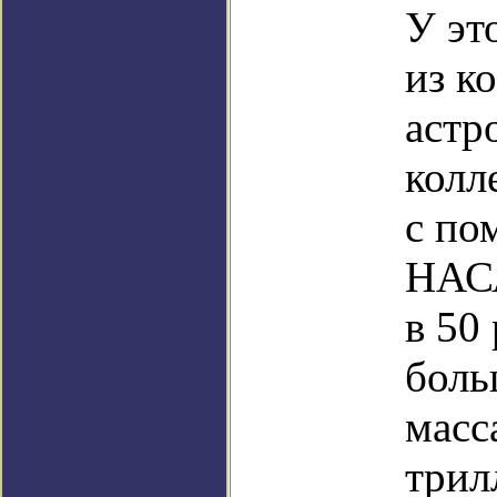
У эт
из к
астр
колл
с по
НАСА
в 50
боль
масс
трил