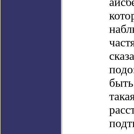
айсб
кото
набл
част
сказ
подо
быть
така
расс
подт