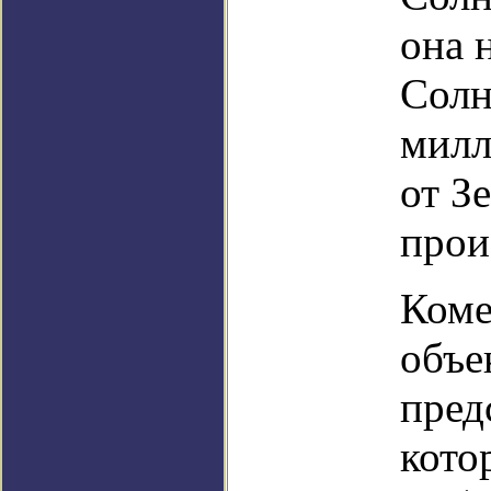
она 
Солн
милл
от З
прои
Коме
объе
пред
кото