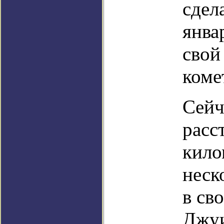
сдел
янва
свой
коме
Сейч
расс
кило
неск
в св
Джуи