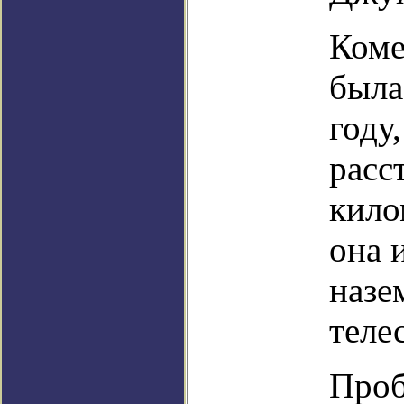
Коме
была
году
расс
кило
она 
назе
теле
Проб