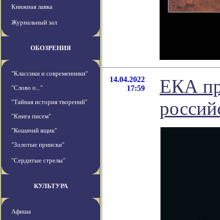
Книжная лавка
Журнальный зал
ОБОЗРЕНИЯ
"Классики и современники"
14.04.2022
ЕКА пр
"Слово о..."
17:59
россий
"Тайная история творений"
"Книга писем"
"Кошачий ящик"
"Золотые прииски"
"Сердитые стрелы"
КУЛЬТУРА
Афиша