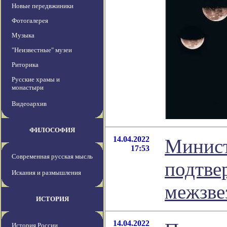
Новые передвжиники
Фотогалерея
Музыка
"Неизвестные" музеи
Риторика
Русские храмы и
монастыри
Видеоархив
ФИЛОСОФИЯ
14.04.2022
Минис
17:53
Современная русская мысль
подтве
Искания и размышления
межзве
ИСТОРИЯ
14.04.2022
История России