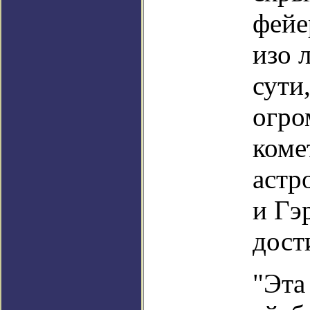
фейе
изо 
сути
огро
коме
астр
и Гэ
дост
"Эта