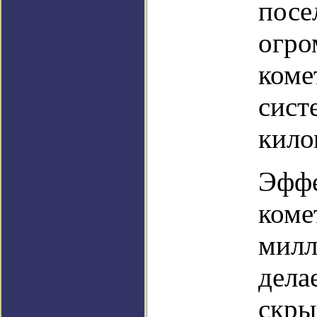
посе
огро
коме
сист
кило
Эффе
коме
милл
дела
скры