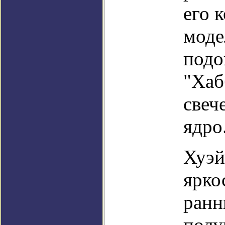
его 
моде
подо
"Хаб
свеч
ядро
Хуэй
ярко
ранн
полу