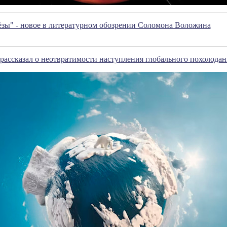
лёзы" - новое в литературном обозрении Соломона Воложина
рассказал о неотвратимости наступления глобального похолодан