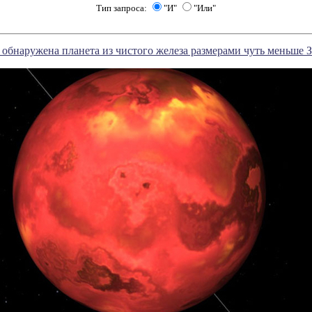
Тип запроса:
"И"
"Или"
 обнаружена планета из чистого железа размерами чуть меньше 