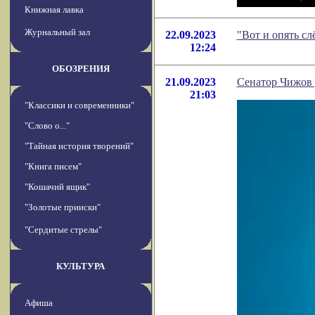
Книжная лавка
Журнальный зал
22.09.2023
"Вот и опять с
12:24
ОБОЗРЕНИЯ
21.09.2023
Сенатор Чижов 
21:03
"Классики и современники"
"Слово о..."
"Тайная история творений"
"Книга писем"
"Кошачий ящик"
"Золотые прииски"
"Сердитые стрелы"
КУЛЬТУРА
Афиша