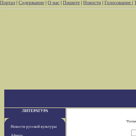
Портал
|
Содержание
|
О нас
|
Пишите
|
Новости
|
Голосование
|
ЛИТЕРАТУРА
"Русски
Новости русской культуры
Афиша