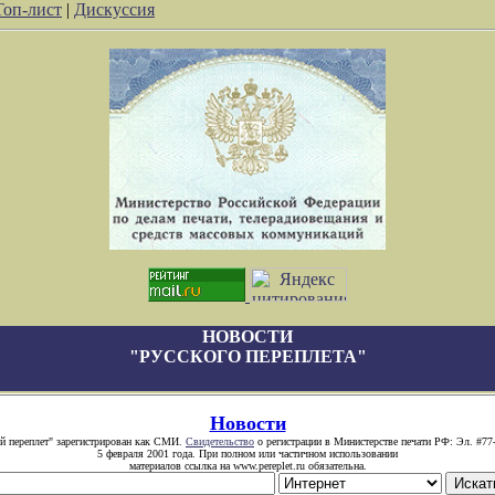
Топ-лист
|
Дискуссия
НОВОСТИ
"РУССКОГО ПЕРЕПЛЕТА"
Новости
й переплет" зарегистрирован как СМИ.
Свидетельство
о регистрации в Министерстве печати РФ: Эл. #77
5 февраля 2001 года. При полном или частичном использовании
материалов ссылка на www.pereplet.ru обязательна.