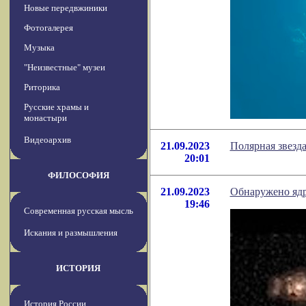
Новые передвжиники
Фотогалерея
Музыка
"Неизвестные" музеи
Риторика
Русские храмы и
монастыри
Видеоархив
21.09.2023
Полярная звезда
20:01
ФИЛОСОФИЯ
21.09.2023
Обнаружено ядр
19:46
Современная русская мысль
Искания и размышления
ИСТОРИЯ
История России