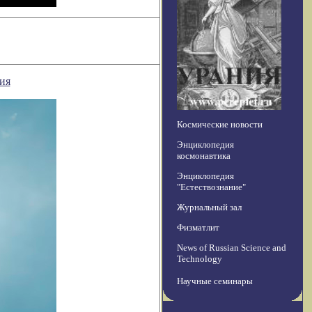
ия
Космические новости
Энциклопедия
космонавтика
Энциклопедия
"Естествознание"
Журнальный зал
Физматлит
News of Russian Science and
Technology
Научные семинары