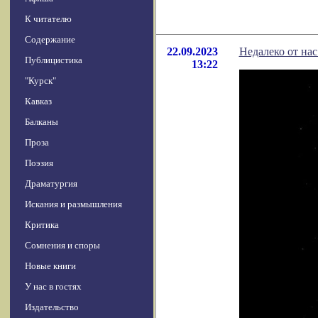
К читателю
Содержание
22.09.2023
Недалеко от нас
Публицистика
13:22
"Курск"
Кавказ
Балканы
Проза
Поэзия
Драматургия
Искания и размышления
Критика
Сомнения и споры
Новые книги
У нас в гостях
Издательство