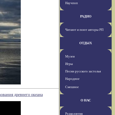
Научпоп
РАДИО
Читают и поют авторы РП
ОТДЫХ
Музеи
Игры
Песни русского застолья
Народное
Смешное
ования древнего океана
О НАС
Редколлегия