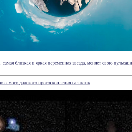
, самая близкая и яркая переменная звезда, меняет свою пульсац
о самого далекого протоскопления галактик