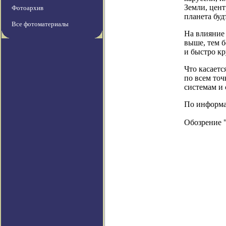
Земли, цент
Фотоархив
планета буд
Все фотоматериалы
На влияние
выше, тем б
и быстро к
Что касаетс
по всем точ
системам и
По информаци
Обозрение 