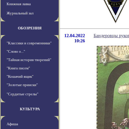
Книжная лавка
Журнальный зал
ОБОЗРЕНИЯ
12.04.2022
Бандеровцы рукоп
10:26
"Классики и современники"
"Слово о..."
"Тайная история творений"
"Книга писем"
"Кошачий ящик"
"Золотые прииски"
"Сердитые стрелы"
КУЛЬТУРА
Афиша