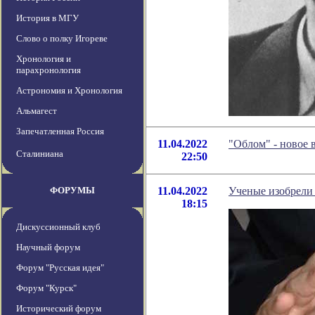
История в МГУ
Слово о полку Игореве
Хронология и
парахронология
Астрономия и Хронология
Альмагест
Запечатленная Россия
11.04.2022
"Облом" - новое
Сталиниана
22:50
ФОРУМЫ
11.04.2022
Ученые изобрели 
18:15
Дискуссионный клуб
Научный форум
Форум "Русская идея"
Форум "Курск"
Исторический форум