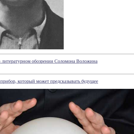
 в литературном обозрении Соломона Воложина
прибор, который может предсказывать будущее