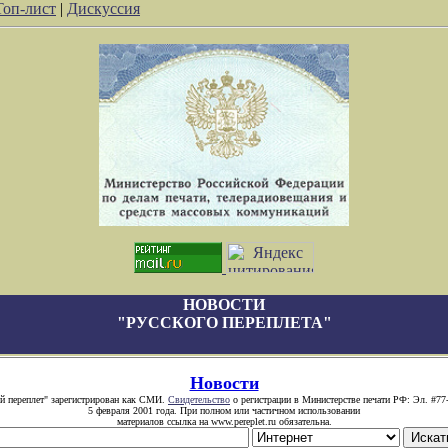
Топ-лист
|
Дискуссия
НОВОСТИ
"РУССКОГО ПЕРЕПЛЕТА"
Новости
й переплет" зарегистрирован как СМИ.
Свидетельство
о регистрации в Министерстве печати РФ: Эл. #77
5 февраля 2001 года. При полном или частичном использовании
материалов ссылка на www.pereplet.ru обязательна.