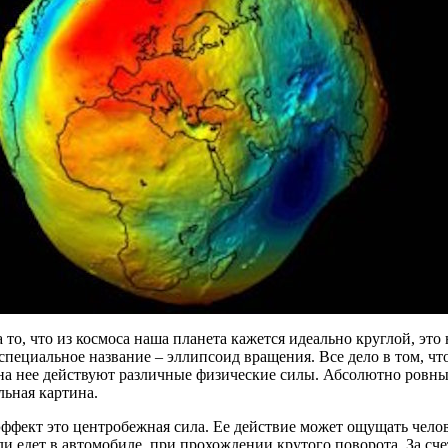
 то, что из космоса наша планета кажется идеально круглой, это 
специальное название – эллипсоид вращения. Все дело в том, чт
на нее действуют различные физические силы. Абсолютно ровный
ьная картина.
фект это центробежная сила. Ее действие может ощущать челове
ли едет в автомобиле, при прохождении крутого поворота. За сче