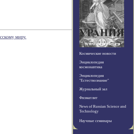
сскому миру.
Космические новости
Энциклопедия
космонавтика
Энциклопедия
"Естествознание"
Журнальный зал
Физматлит
News of Russian Science and
Technology
Научные семинары