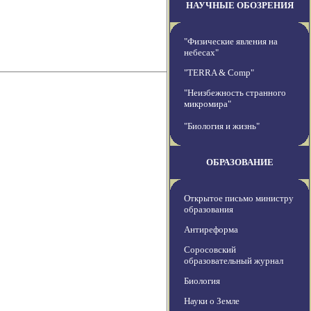
НАУЧНЫЕ ОБОЗРЕНИЯ
"Физические явления на
небесах"
"TERRA & Comp"
"Неизбежность странного
микромира"
"Биология и жизнь"
ОБРАЗОВАНИЕ
Открытое письмо министру
образования
Антиреформа
Соросовский
образовательный журнал
Биология
Науки о Земле