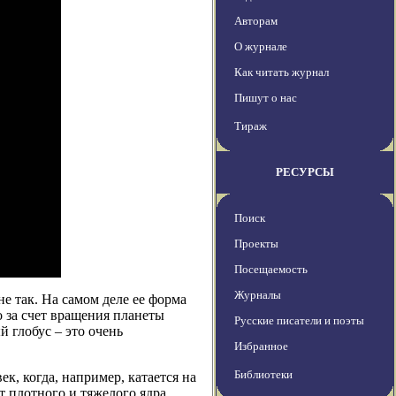
Авторам
О журнале
Как читать журнал
Пишут о нас
Тираж
РЕСУРСЫ
Поиск
Проекты
Посещаемость
Журналы
не так. На самом деле ее форма
о за счет вращения планеты
Русские писатели и поэты
 глобус – это очень
Избранное
Библиотеки
к, когда, например, катается на
т плотного и тяжелого ядра