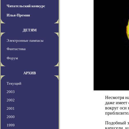
Читательский конкурс
Илья-Премия
ДЕТЯМ
Электронные пампасы
Фантастика
Форум
АРХИВ
Текущий
2003
Несмотря на
2002
даже имеет 
вокруг оси 
2001
приблизител
2000
Подобный эф
1999
карусели, и