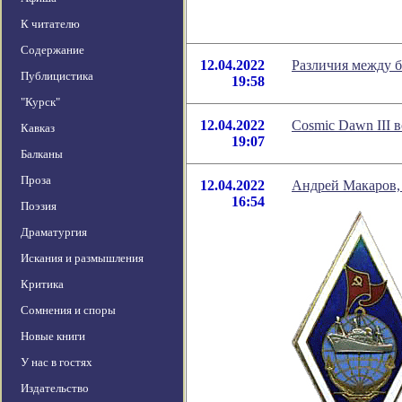
К читателю
Содержание
12.04.2022
Различия между б
Публицистика
19:58
"Курск"
12.04.2022
Cosmic Dawn III 
Кавказ
19:07
Балканы
Проза
12.04.2022
Андрей Макаров, 
16:54
Поэзия
Драматургия
Искания и размышления
Критика
Сомнения и споры
Новые книги
У нас в гостях
Издательство