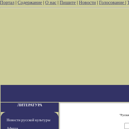
Портал
|
Содержание
|
О нас
|
Пишите
|
Новости
|
Голосование
|
ЛИТЕРАТУРА
"Русски
Новости русской культуры
Афиша