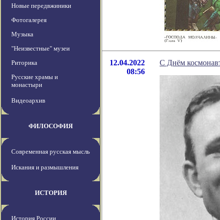
Новые передвжиники
Фотогалерея
Музыка
"Неизвестные" музеи
12.04.2022
С Днём космонав
Риторика
08:56
Русские храмы и
монастыри
Видеоархив
ФИЛОСОФИЯ
Современная русская мысль
Искания и размышления
ИСТОРИЯ
История России