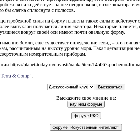
робежная сила действует на нее неодинаково, возле экватора из
то бы слегка сплюснута с полюсов.
 центробежной силы на форму планеты также сильно действует с
олее выпуклой получается линия экватора. Некоторые планеты, 
рутящиеся вокруг своей оси имеют почти овальную форму.
я именно Земли, еще существует определение геоид – это точна
кам, рассчитанным на высоту уровня моря. Такая детализация 
 сверхточным измерительным приборам.
и https://planet-today.ru/novosti/nauka/item/145067-pochemu-forma-
"
Terra & Comp
".
Выскажите свое мнение на: