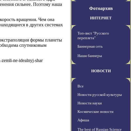
менения сильнее. Поэтому наша
Фотоархив
ИНТЕРНЕТ
корость вращения. Чем она
находящиеся в других системах
Топ-лист "Русского
переплета"
я экстраполяция формы планеты
необходима спутниковым
Баннерная сеть
Наши баннеры
zemli-ne-idealnyj-shar
НОВОСТИ
Все
Новости русской культуры
Новости науки
Космические новости
Афиша
The best of Russian Science