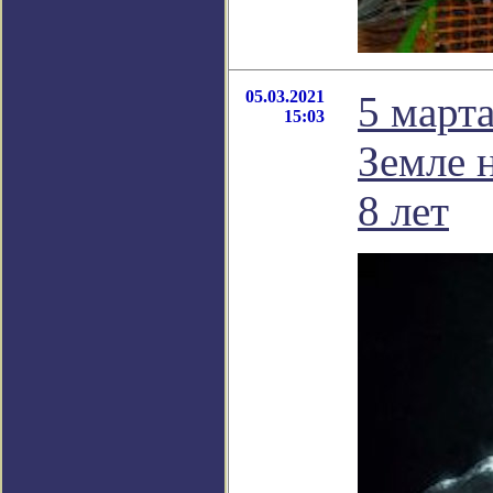
05.03.2021
5 март
15:03
Земле н
8 лет