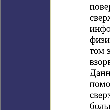
пове
свер
инфо
физи
том 
взор
Данн
помо
свер
боль