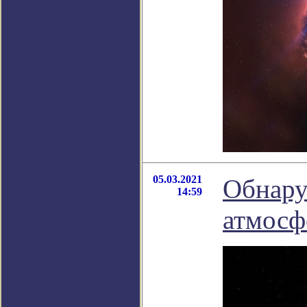
05.03.2021
Обнару
14:59
атмосф