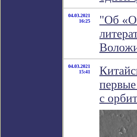
04.03.2021
"Об «Ос
16:25
литера
Волож
04.03.2021
Китайс
15:41
первые
с орби