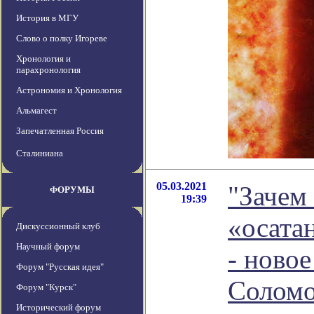
История в МГУ
Слово о полку Игореве
Хронология и
парахронология
Астрономия и Хронология
Альмагест
Запечатленная Россия
Сталиниана
05.03.2021
"Зачем
ФОРУМЫ
19:39
«осата
Дискуссионный клуб
Научный форум
- ново
Форум "Русская идея"
Соломо
Форум "Курск"
Исторический форум