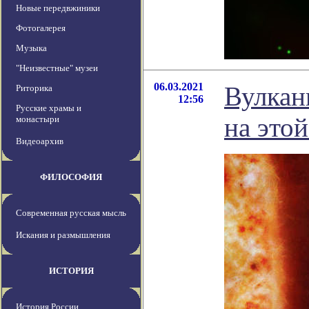
Новые передвжиники
Фотогалерея
Музыка
"Неизвестные" музеи
06.03.2021
Вулкан
Риторика
12:56
Русские храмы и
на этой
монастыри
Видеоархив
ФИЛОСОФИЯ
Современная русская мысль
Искания и размышления
ИСТОРИЯ
История России