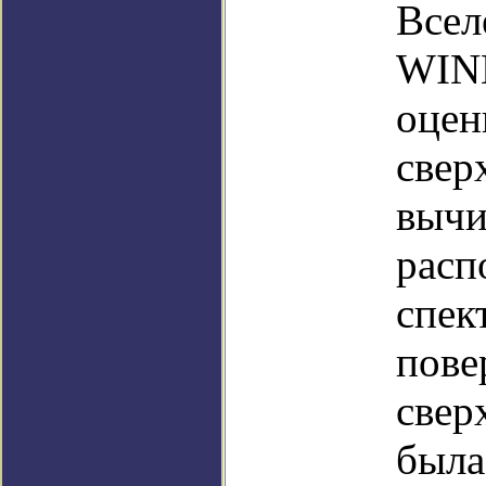
Всел
WINE
оцен
свер
вычи
расп
спек
пове
свер
была