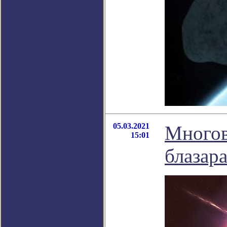
05.03.2021
Многов
15:01
блазар