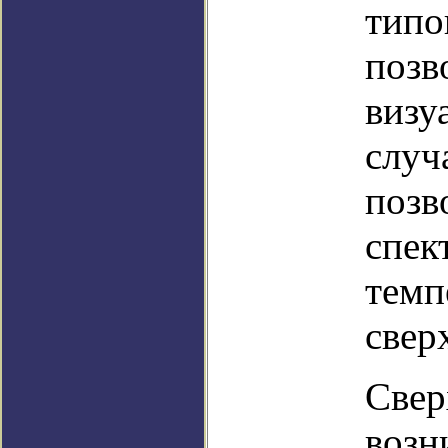
типо
позв
визу
случ
позв
спек
темп
свер
Свер
возн