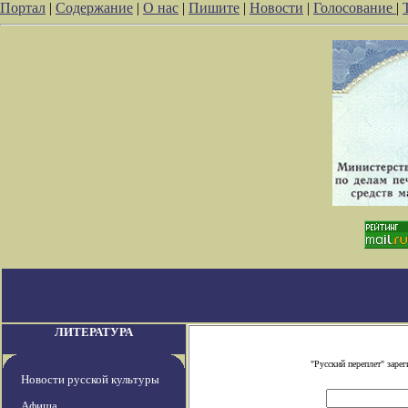
Портал
|
Содержание
|
О нас
|
Пишите
|
Новости
|
Голосование
|
ЛИТЕРАТУРА
"Русский переплет" зар
Новости русской культуры
Афиша