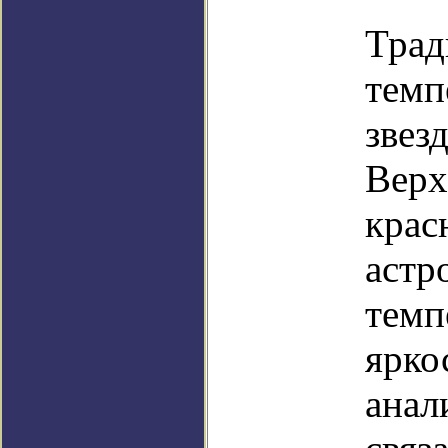
Трад
темп
звез
Верх
крас
астр
темп
ярко
анал