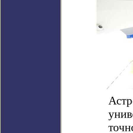
Астр
унив
точн