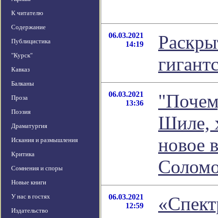
К читателю
Содержание
06.03.2021
Раскры
Публицистика
14:19
"Курск"
гигант
Кавказ
Балканы
06.03.2021
"Почем
Проза
13:36
Поэзия
Шиле, 
Драматургия
новое 
Искания и размышления
Критика
Соломо
Сомнения и споры
Новые книги
У нас в гостях
06.03.2021
«Спект
12:59
Издательство