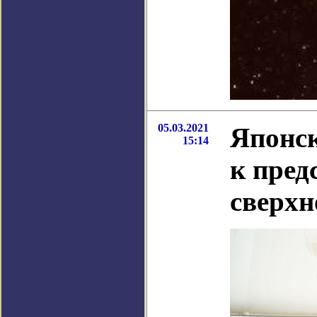
05.03.2021
Японск
15:14
к пред
сверх