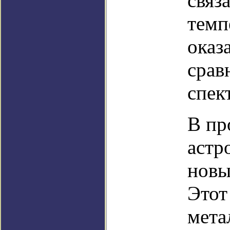
связ
темп
оказ
срав
спек
В пр
астр
новы
Этот
мета