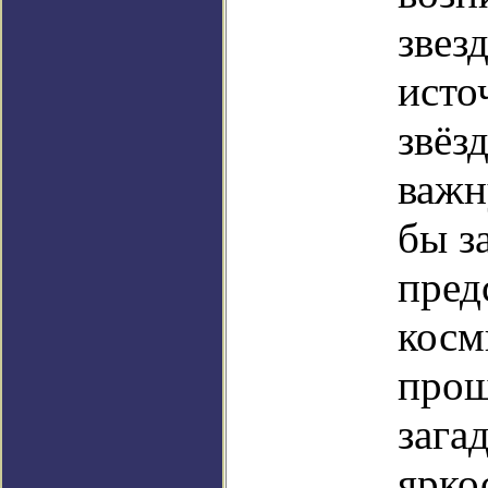
звез
исто
звёз
важн
бы з
пред
косм
прош
зага
ярко