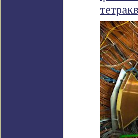
тетрак