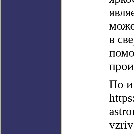
явля
може
в св
помо
прои
По и
http
astro
vzri