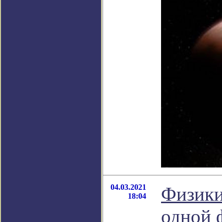
04.03.2021
Физики
18:04
одной 