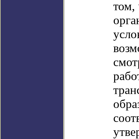
том,
орга
усло
возм
смот
рабо
тран
обра
соот
утве