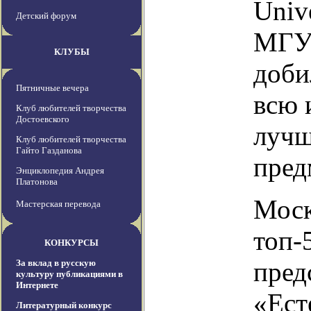
Unive
Детский форум
МГУ 
КЛУБЫ
доби
Пятничные вечера
всю 
Клуб любителей творчества
Достоевского
лучш
Клуб любителей творчества
Гайто Газданова
пред
Энциклопедия Андрея
Платонова
Моск
Мастерская перевода
топ-
КОНКУРСЫ
пред
За вклад в русскую
культуру публикациями в
Интернете
«Ест
Литературный конкурс