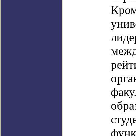
Кром
унив
лиде
межд
рейт
орга
факу
обра
студ
функ