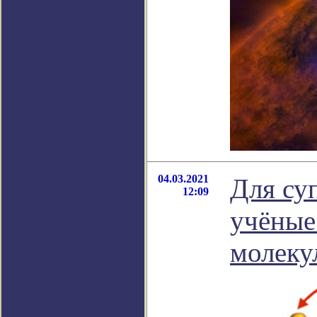
04.03.2021
Для су
12:09
учёные
молеку