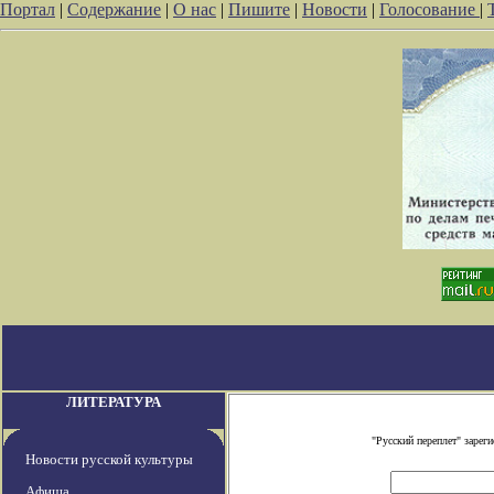
Портал
|
Содержание
|
О нас
|
Пишите
|
Новости
|
Голосование
|
ЛИТЕРАТУРА
"Русский переплет" заре
Новости русской культуры
Афиша