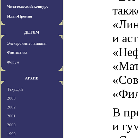
такж
Читательский конкурс
Илья-Премия
«Лин
ДЕТЯМ
и ас
Электронные пампасы
«Неф
Фантастика
«Мат
Форум
«Сов
АРХИВ
Текущий
«Фил
2003
2002
В пр
2001
и гу
2000
1999