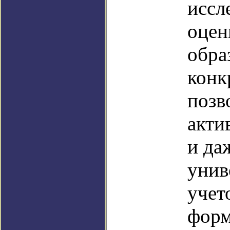
иссл
оцен
обра
конк
позв
акти
и да
унив
учет
форм