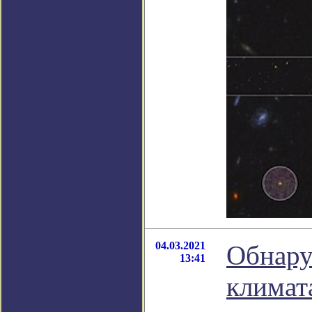
04.03.2021
Обнару
13:41
климат