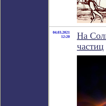
04.03.2021
На Сол
12:20
частиц