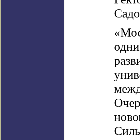
Садо
«Мос
одни
разв
унив
межд
Очер
ново
Силь