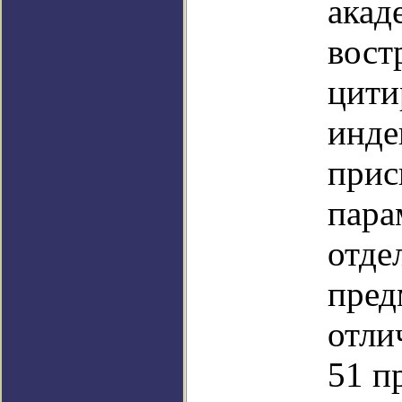
акад
вост
цити
инде
прис
пара
отде
пред
отли
51 п