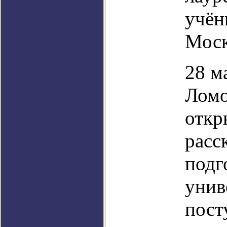
учён
Моск
28 м
Ломо
откр
расс
подг
унив
пост