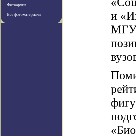
«Соц
Фотоархив
и «И
Все фотоматериалы
МГУ 
пози
вузо
Поми
рейт
фигу
подг
«Био