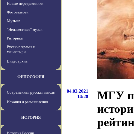
Новые передвжиники
Фотогалерея
Музыка
"Неизвестные" музеи
Риторика
Русские храмы и
монастыри
Видеоархив
ФИЛОСОФИЯ
04.03.2021
МГУ п
Современная русская мысль
14:28
Искания и размышления
истори
ИСТОРИЯ
рейтин
История России