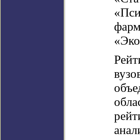
«Пси
фарм
«Эко
Рейт
вузо
объе
обла
рейт
анал