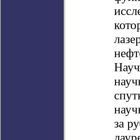
иссл
кото
лазе
нефт
Науч
науч
спут
науч
за р
лаур