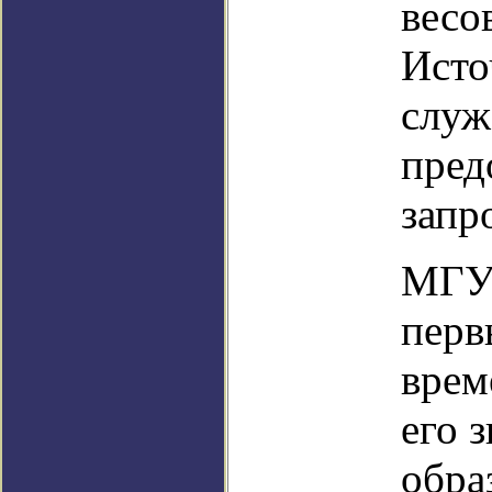
весо
Исто
служ
пред
запр
МГУ 
перв
врем
его 
обра