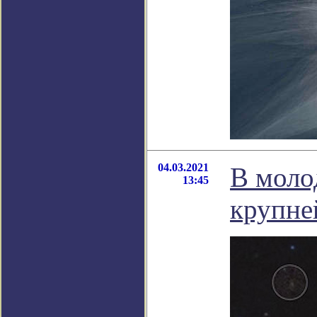
04.03.2021
В моло
13:45
крупне