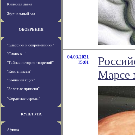
Книжная лавка
Журнальный зал
ОБОЗРЕНИЯ
"Классики и современники"
"Слово о..."
04.03.2021
Россий
15:01
"Тайная история творений"
Марсе 
"Книга писем"
"Кошачий ящик"
"Золотые прииски"
"Сердитые стрелы"
КУЛЬТУРА
Афиша