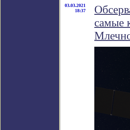
03.03.2021
Обсерв
18:37
самые 
Млечн