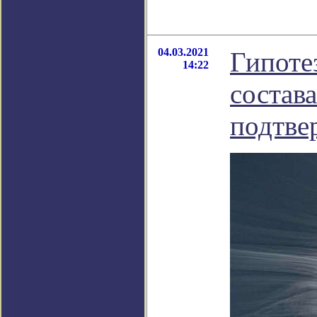
04.03.2021
Гипотез
14:22
состав
подтве