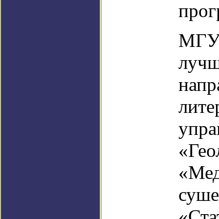
прог
МГУ 
лучш
напр
лите
упра
«Гео
«Мед
суше
«Ста