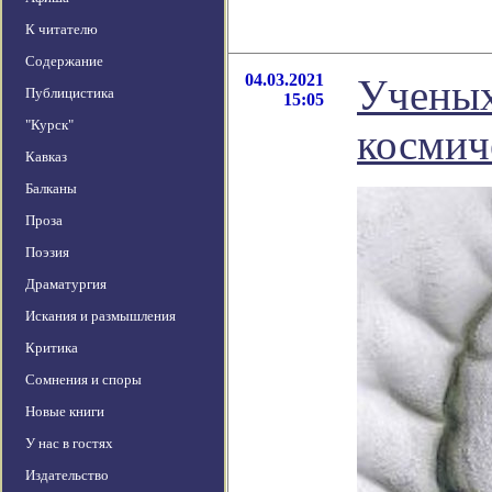
К читателю
Содержание
04.03.2021
Ученых
Публицистика
15:05
"Курск"
космич
Кавказ
Балканы
Проза
Поэзия
Драматургия
Искания и размышления
Критика
Сомнения и споры
Новые книги
У нас в гостях
Издательство