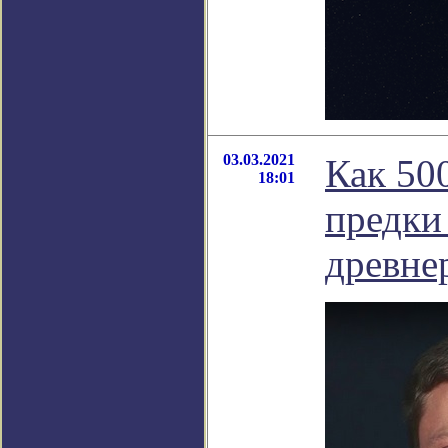
03.03.2021
Как 50
18:01
предки 
древне