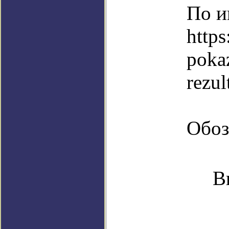
По и
https
pokaz
rezul
Обоз
В