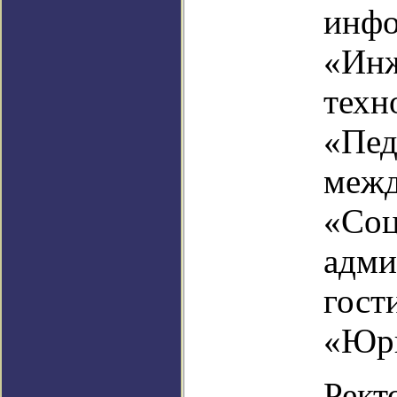
инфо
«Инж
техн
«Пед
межд
«Соц
адми
гост
«Юри
Рект