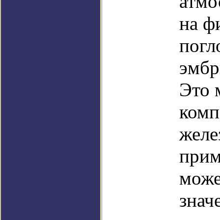
атмо
на ф
погл
эмбр
Это 
комп
желе
прим
може
знач