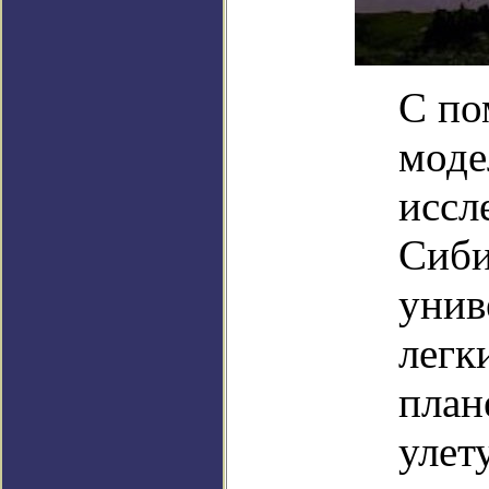
С по
моде
иссл
Сиби
унив
легк
план
улет