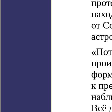
прот
нахо
от С
астр
«Пот
прои
форм
к пр
набл
Всё 