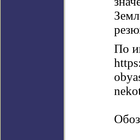
знач
Земл
резю
По и
https
obya
neko
Обоз