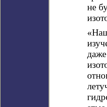
не б
изот
«Наш
изуч
даже
изот
отно
лету
гидр