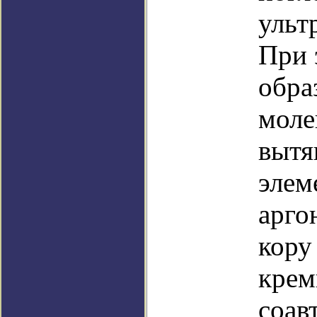
ульт
При 
обра
моле
вытя
элем
арго
кору
крем
соав