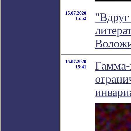
15.07.2020
"Вдруг 
15:52
литера
Волож
15.07.2020
Гамма-
15:41
ограни
инвари