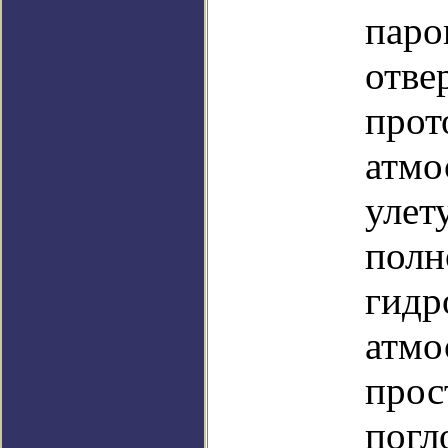
паро
отве
прот
атмо
улет
полн
гидр
атмо
прос
погл