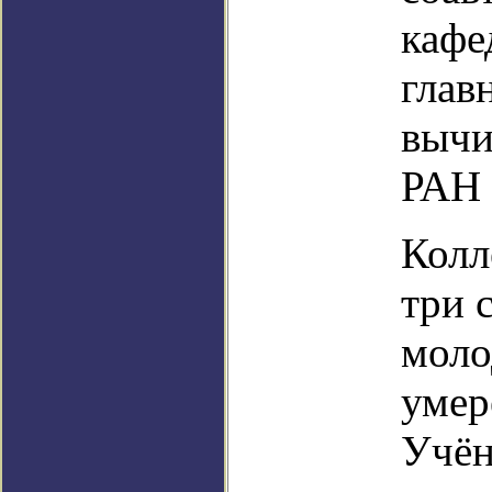
кафе
глав
вычи
РАН 
Колл
три 
моло
умер
Учён