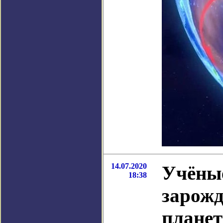
14.07.2020
Учёные
18:38
зарожд
планет