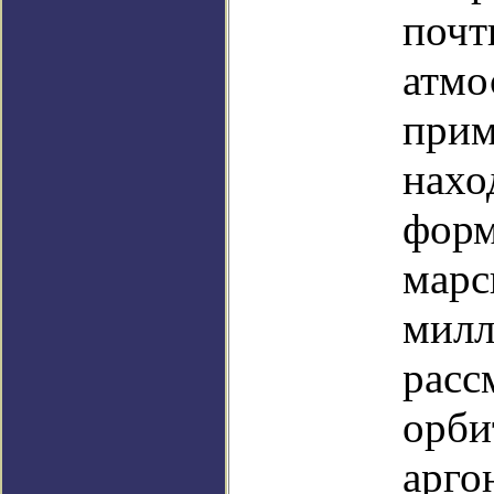
почт
атмо
прим
нахо
форм
марс
милл
расс
орби
арго