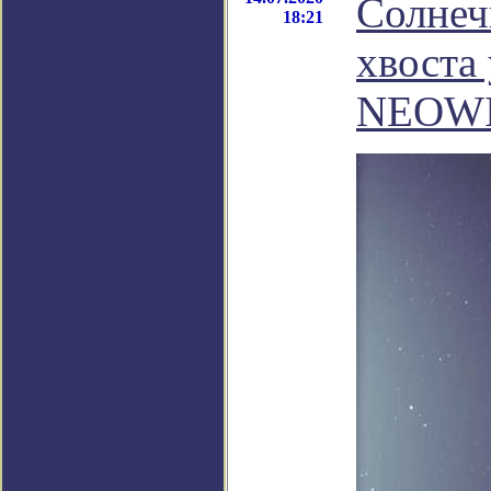
Солнеч
18:21
хвоста
NEOW