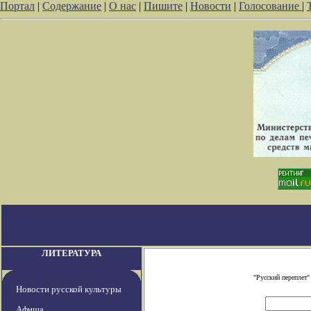
Портал
|
Содержание
|
О нас
|
Пишите
|
Новости
|
Голосование
|
ЛИТЕРАТУРА
"Русский переплет
Новости русской культуры
Афиша