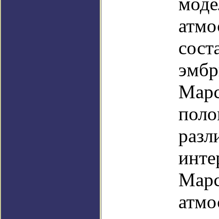
моде
атмо
сост
эмбр
Марс
поло
разл
инте
Марс
атмо