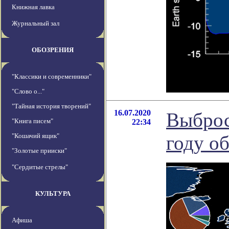
Книжная лавка
Журнальный зал
ОБОЗРЕНИЯ
"Классики и современники"
"Слово о..."
"Тайная история творений"
16.07.2020
Выброс
"Книга писем"
22:34
"Кошачий ящик"
году об
"Золотые прииски"
"Сердитые стрелы"
КУЛЬТУРА
Афиша