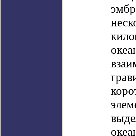
эмбр
неск
кило
океа
взаи
грав
коро
элем
выде
океа