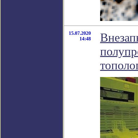
15.07.2020
Внезап
14:48
полупр
тополо