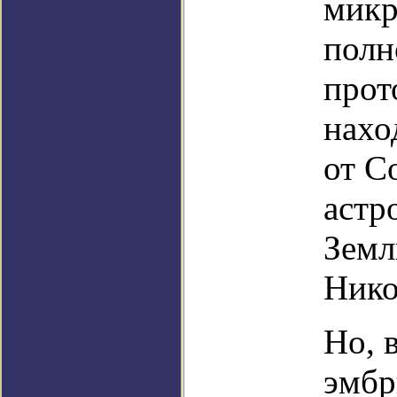
микр
полн
прот
нахо
от С
астр
Земл
Нико
Но, 
эмбр