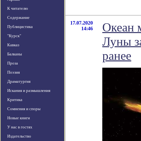
К читателю
Содержание
17.07.2020
Океан 
Публицистика
14:46
"Курск"
Луны з
Кавказ
ранее
Балканы
Проза
Поэзия
Драматургия
Искания и размышления
Критика
Сомнения и споры
Новые книги
У нас в гостях
Издательство