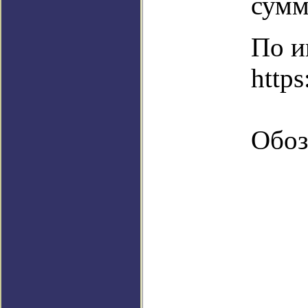
сумм
По и
https
Обоз