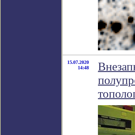
15.07.2020
Внезап
14:48
полупр
тополо