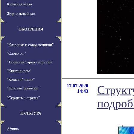
Книжная лавка
Журнальный зал
ОБОЗРЕНИЯ
"Классики и современники"
"Слово о..."
"Тайная история творений"
"Книга писем"
"Кошачий ящик"
17.07.2020
Структ
"Золотые прииски"
14:43
"Сердитые стрелы"
подроб
КУЛЬТУРА
Афиша