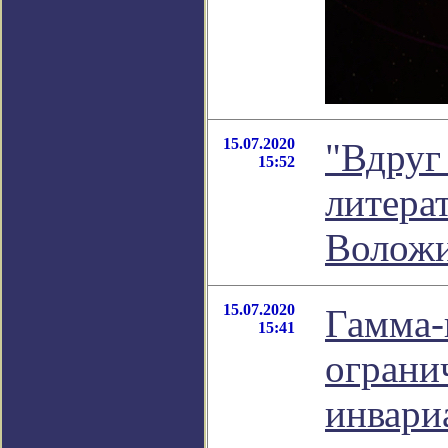
15.07.2020
"Вдруг 
15:52
литера
Волож
15.07.2020
Гамма-
15:41
ограни
инвари