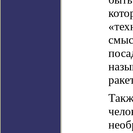
кото
«тех
смыс
поса
назы
раке
Такж
чело
необ