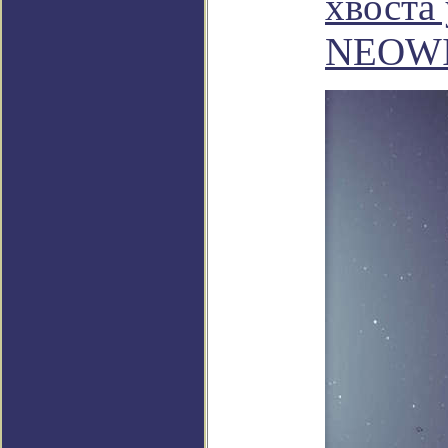
хвоста
NEOW