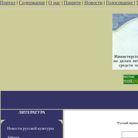
Портал
|
Содержание
|
О нас
|
Пишите
|
Новости
|
Голосование
|
ЛИТЕРАТУРА
"Русский переп
Новости русской культуры
Афиша