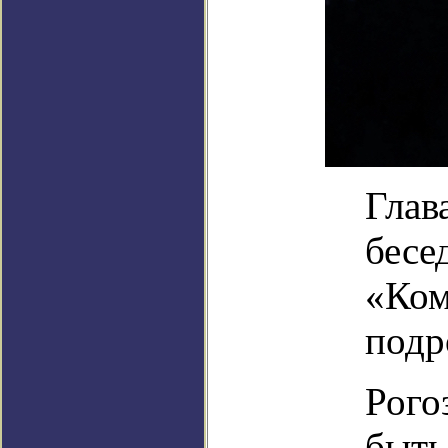
Глав
бесе
«Ком
подр
Рого
быть