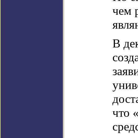
чем 
явля
В де
созд
заяв
унив
дост
что 
сред