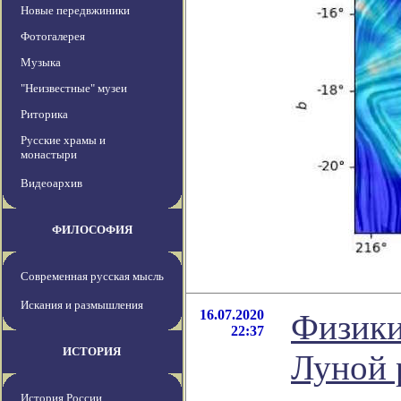
Новые передвжиники
Фотогалерея
Музыка
"Неизвестные" музеи
Риторика
Русские храмы и
монастыри
Видеоархив
ФИЛОСОФИЯ
Современная русская мысль
Искания и размышления
16.07.2020
Физики
22:37
ИСТОРИЯ
Луной 
История России