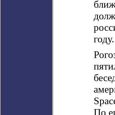
ближ
долж
росс
году.
Рого
пяти
бесе
амер
Spac
По е