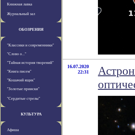
Книжная лавка
Журнальный зал
ОБОЗРЕНИЯ
"Классики и современники"
"Слово о..."
"Тайная история творений"
16.07.2020
Астрон
"Книга писем"
22:31
"Кошачий ящик"
оптиче
"Золотые прииски"
"Сердитые стрелы"
КУЛЬТУРА
Афиша