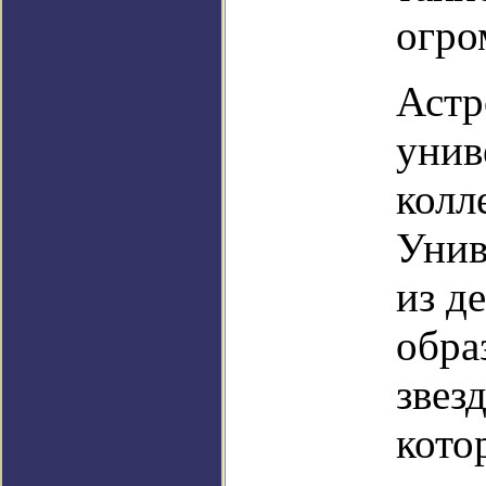
огро
Астр
унив
колл
Унив
из д
обра
звез
кото