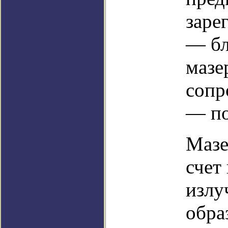
заре
— бл
мазе
сопр
— по
Мазе
счет
излу
обра