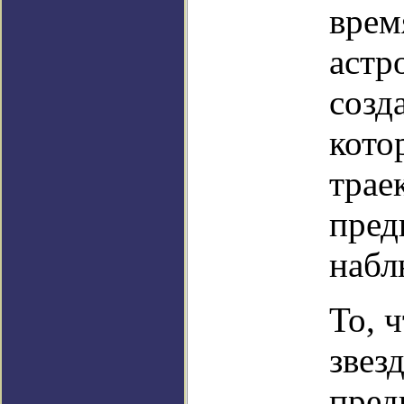
врем
астр
созд
кото
трае
пред
набл
То, 
звез
пред