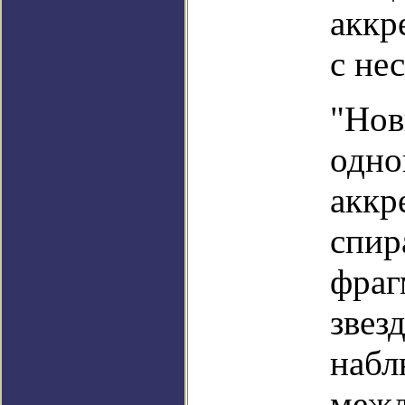
аккр
с не
"Нов
одно
аккр
спир
фраг
звез
набл
межд