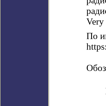
ради
ради
Very
По и
http
Обоз