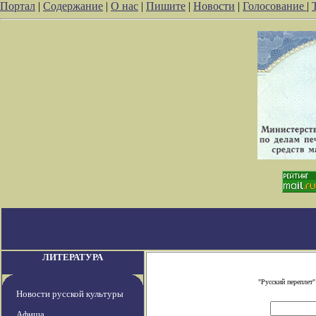
Портал
|
Содержание
|
О нас
|
Пишите
|
Новости
|
Голосование
|
ЛИТЕРАТУРА
"Русский переплет
Новости русской культуры
Афиша