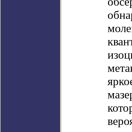
обсе
обна
моле
кван
изоц
мета
ярко
мазе
кото
веро