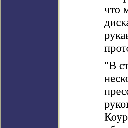
что 
диск
рука
прот
"В с
неск
прес
руко
Коур