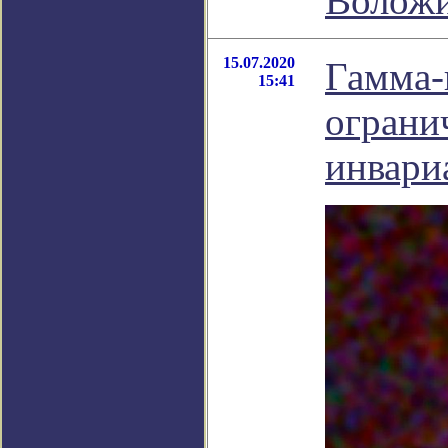
Волож
15.07.2020
Гамма-
15:41
ограни
инвари