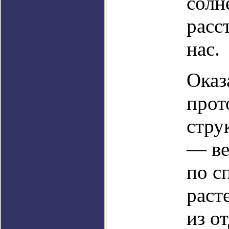
солн
расс
нас.
Оказ
прот
стру
— ве
по с
раст
из о