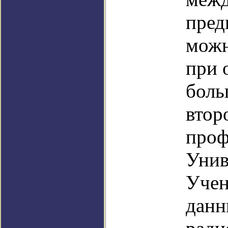
пред
можн
при 
боль
втор
проф
Унив
Учен
данн