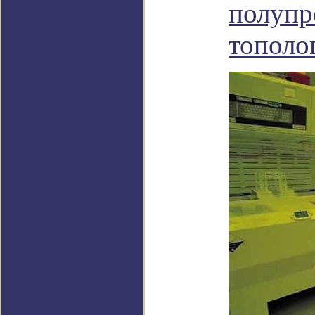
полупр
тополо