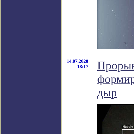
14.07.2020
Прорыв
18:17
формир
дыр