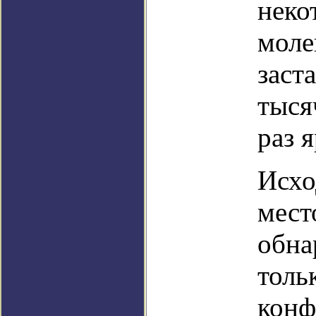
неко
моле
заст
тыся
раз 
Исхо
мест
обна
толь
конф