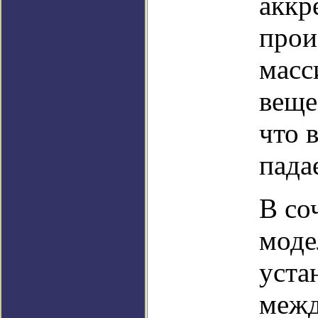
аккр
прои
масс
веще
что 
пада
В со
моде
уста
межд