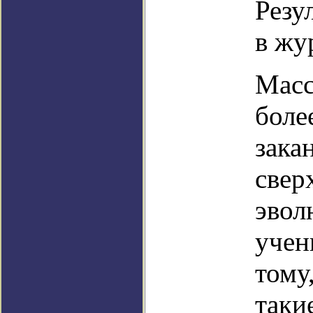
Резу
в жу
Масс
боле
зака
свер
эвол
учен
тому
таки