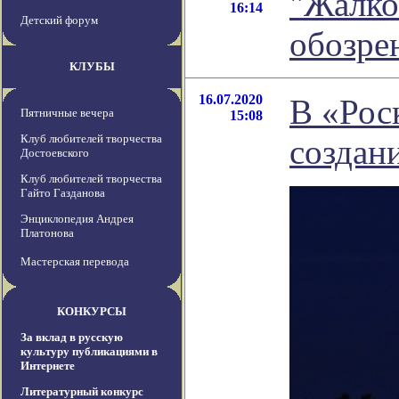
"Жалко
16:14
Детский форум
обозре
КЛУБЫ
16.07.2020
В «Рос
Пятничные вечера
15:08
Клуб любителей творчества
создан
Достоевского
Клуб любителей творчества
Гайто Газданова
Энциклопедия Андрея
Платонова
Мастерская перевода
КОНКУРСЫ
За вклад в русскую
культуру публикациями в
Интернете
Литературный конкурс