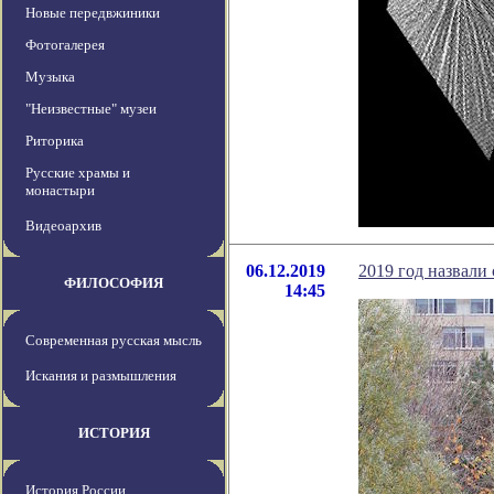
Новые передвжиники
Фотогалерея
Музыка
"Неизвестные" музеи
Риторика
Русские храмы и
монастыри
Видеоархив
06.12.2019
2019 год назвали
ФИЛОСОФИЯ
14:45
Современная русская мысль
Искания и размышления
ИСТОРИЯ
История России