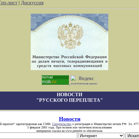
Топ-лист
|
Дискуссия
НОВОСТИ
"РУССКОГО ПЕРЕПЛЕТА"
Новости
й переплет" зарегистрирован как СМИ.
Свидетельство
о регистрации в Министерстве печати РФ: Эл. #77
5 февраля 2001 года. При полном или частичном использовании
материалов ссылка на www.pereplet.ru обязательна.