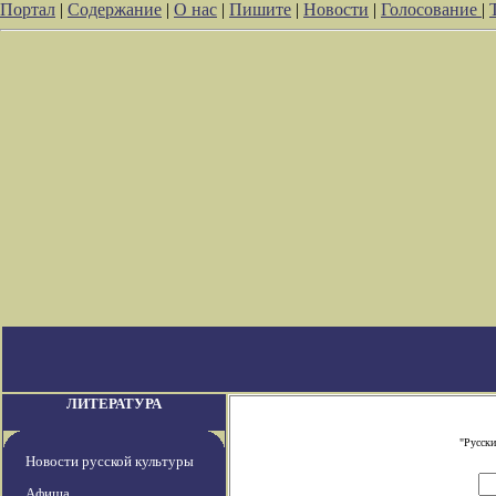
Портал
|
Содержание
|
О нас
|
Пишите
|
Новости
|
Голосование
|
ЛИТЕРАТУРА
"Русски
Новости русской культуры
Афиша