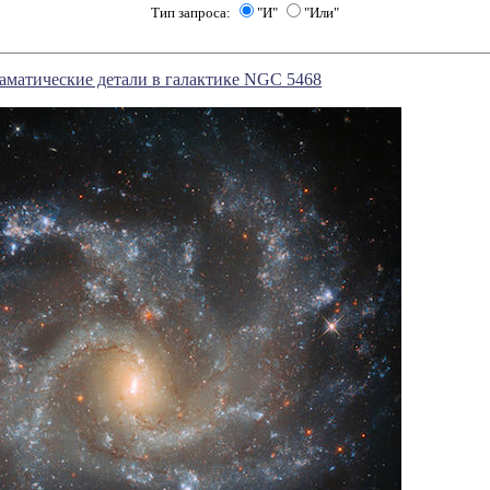
Тип запроса:
"И"
"Или"
аматические детали в галактике NGC 5468