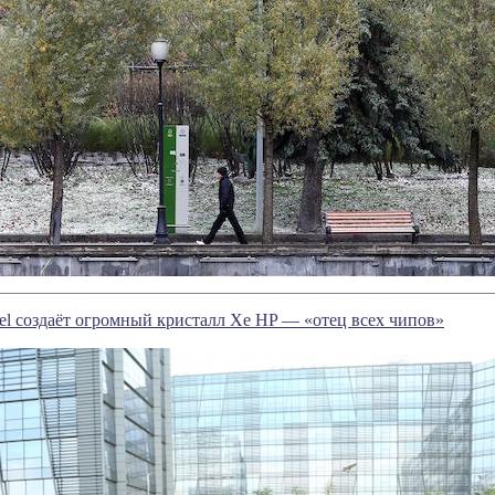
tel создаёт огромный кристалл Xe HP — «отец всех чипов»