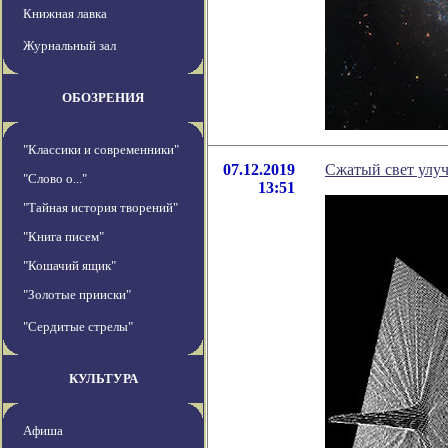
Книжная лавка
Журнальный зал
ОБОЗРЕНИЯ
"Классики и современники"
07.12.2019
Сжатый свет улу
"Слово о..."
13:51
"Тайная история творений"
"Книга писем"
"Кошачий ящик"
"Золотые прииски"
"Сердитые стрелы"
КУЛЬТУРА
Афиша