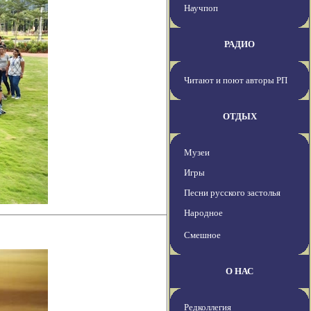
Научпоп
РАДИО
Читают и поют авторы РП
ОТДЫХ
Музеи
Игры
Песни русского застолья
Народное
Смешное
О НАС
Редколлегия