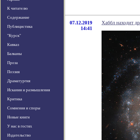
К читателю
Содержание
07.12.2019
Хаббл находит др
Публицистика
14:41
"Курск"
Кавказ
Балканы
Проза
Поэзия
Драматургия
Искания и размышления
Критика
Сомнения и споры
Новые книги
У нас в гостях
Издательство