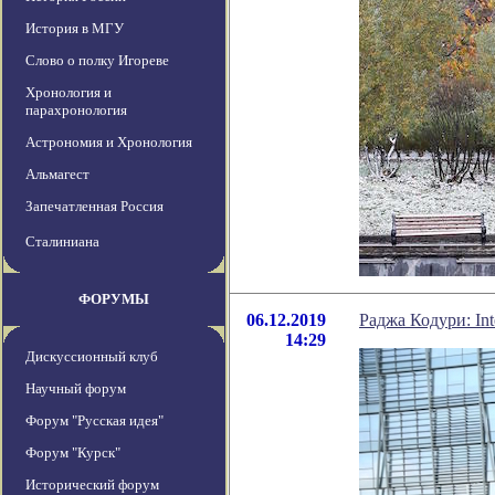
История в МГУ
Слово о полку Игореве
Хронология и
парахронология
Астрономия и Хронология
Альмагест
Запечатленная Россия
Сталиниана
ФОРУМЫ
06.12.2019
Раджа Кодури: In
14:29
Дискуссионный клуб
Научный форум
Форум "Русская идея"
Форум "Курск"
Исторический форум