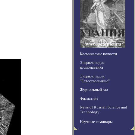
Космические новости
Энциклопедия
космонавтика
Энциклопедия
"Естествознание"
Журнальный зал
Физматлит
News of Russian Science and
Technology
Научные семинары