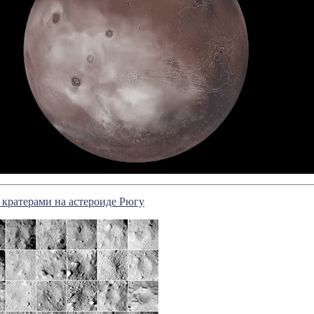
с кратерами на астероиде Рюгу