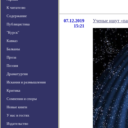
К читателю
Содержание
07.12.2019
Ученые ищут «па
Публицистика
15:21
"Курск"
Кавказ
Балканы
Проза
Поэзия
Драматургия
Искания и размышления
Критика
Сомнения и споры
Новые книги
У нас в гостях
Издательство