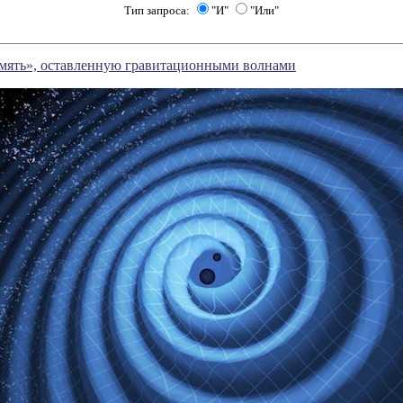
Тип запроса:
"И"
"Или"
мять», оставленную гравитационными волнами