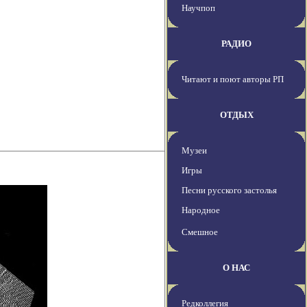
Научпоп
РАДИО
Читают и поют авторы РП
ОТДЫХ
Музеи
Игры
Песни русского застолья
Народное
Смешное
О НАС
Редколлегия