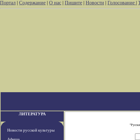
Портал
|
Содержание
|
О нас
|
Пишите
|
Новости
|
Голосование
|
ЛИТЕРАТУРА
"Русски
Новости русской культуры
Афиша