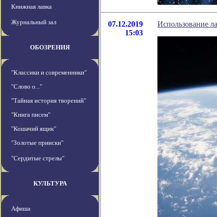
Книжная лавка
Журнальный зал
07.12.2019
Использование ла
15:03
ОБОЗРЕНИЯ
"Классики и современники"
"Слово о..."
"Тайная история творений"
"Книга писем"
"Кошачий ящик"
"Золотые прииски"
"Сердитые стрелы"
КУЛЬТУРА
Афиша