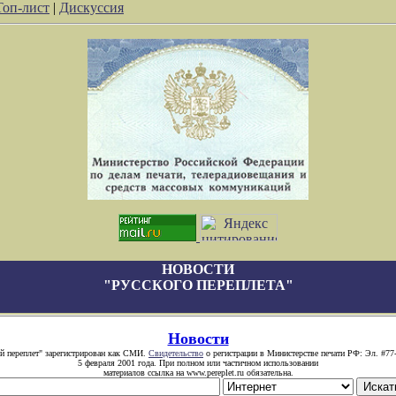
Топ-лист
|
Дискуссия
НОВОСТИ
"РУССКОГО ПЕРЕПЛЕТА"
Новости
й переплет" зарегистрирован как СМИ.
Свидетельство
о регистрации в Министерстве печати РФ: Эл. #77
5 февраля 2001 года. При полном или частичном использовании
материалов ссылка на www.pereplet.ru обязательна.