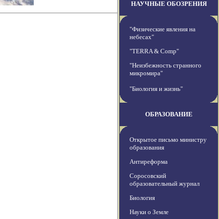
НАУЧНЫЕ ОБОЗРЕНИЯ
"Физические явления на
небесах"
"TERRA & Comp"
"Неизбежность странного
микромира"
"Биология и жизнь"
ОБРАЗОВАНИЕ
Открытое письмо министру
образования
Антиреформа
Соросовский
образовательный журнал
Биология
Науки о Земле