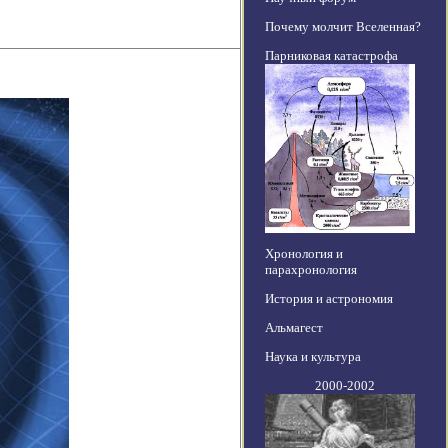
Почему молчит Вселенная?
Парниковая катастрофа
Хронология и
парахронология
История и астрономия
Альмагест
Наука и культура
2000-2002