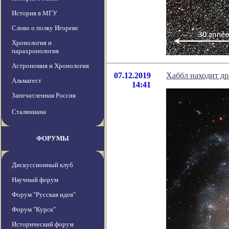
История в МГУ
Слово о полку Игореве
Хронология и
парахронология
Астрономия и Хронология
07.12.2019
Хаббл находит др
Альмагест
14:41
Запечатленная Россия
Сталиниана
ФОРУМЫ
Дискуссионный клуб
Научный форум
Форум "Русская идея"
Форум "Курск"
Исторический форум