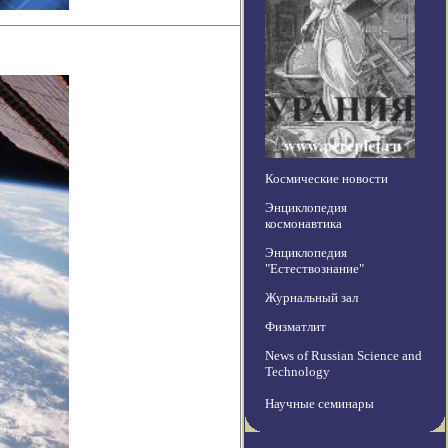
Космические новости
Энциклопедия
космонавтика
Энциклопедия
"Естествознание"
Журнальный зал
Физматлит
News of Russian Science and
Technology
Научные семинары