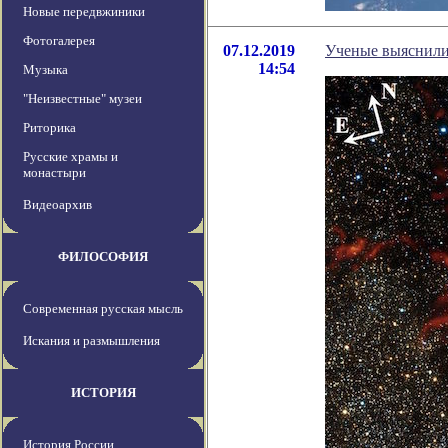
Новые передвжиники
Фотогалерея
07.12.2019
Ученые выяснили
14:54
Музыка
"Неизвестные" музеи
Риторика
Русские храмы и
монастыри
Видеоархив
ФИЛОСОФИЯ
Современная русская мысль
Искания и размышления
ИСТОРИЯ
История России