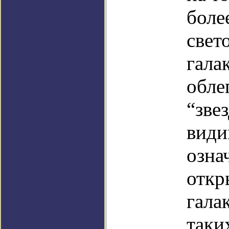
боле
свет
гала
обле
“зве
види
озна
откр
гала
таки