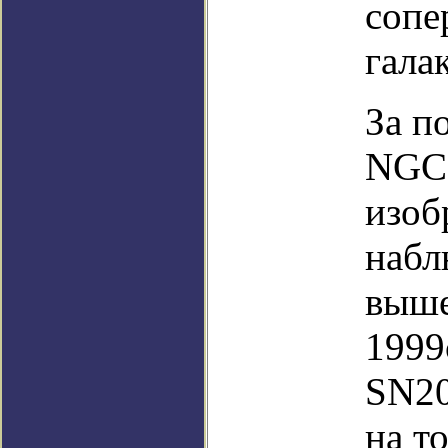
сопе
гала
За п
NGC 
изоб
набл
выше
1999
SN20
на т