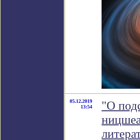
05.12.2019
"О под
13:54
ницшеан
литера