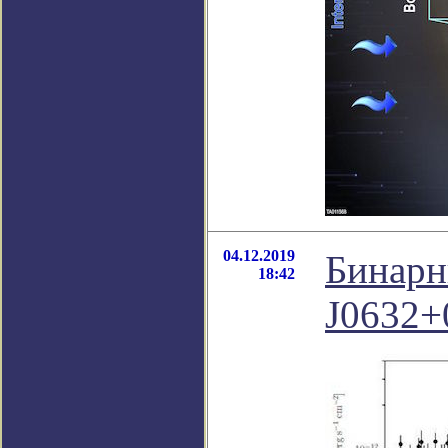
04.12.2019
Бинарн
18:42
J0632+