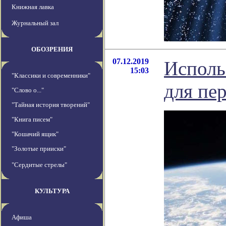
Книжная лавка
Журнальный зал
ОБОЗРЕНИЯ
07.12.2019
Исполь
15:03
"Классики и современники"
для пе
"Слово о..."
"Тайная история творений"
"Книга писем"
"Кошачий ящик"
"Золотые прииски"
"Сердитые стрелы"
КУЛЬТУРА
Афиша