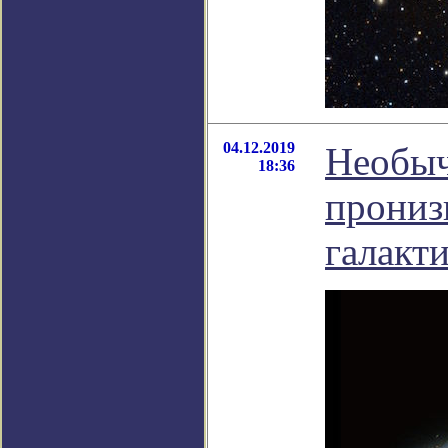
04.12.2019
Необыч
18:36
прониз
галакт