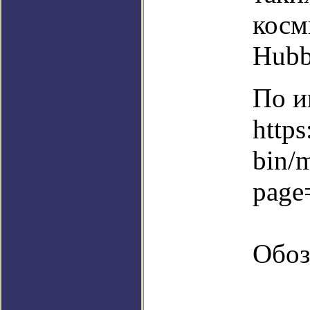
косм
Hubb
По и
https
bin/
page
Обоз