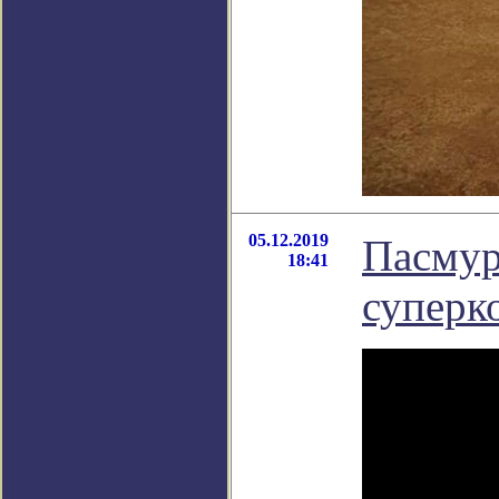
05.12.2019
Пасмур
18:41
суперк