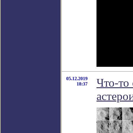
05.12.2019
Что-то 
18:37
астеро