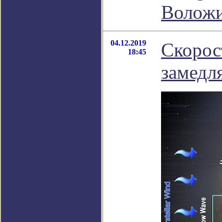
Волож
04.12.2019
Скорос
18:45
замедл