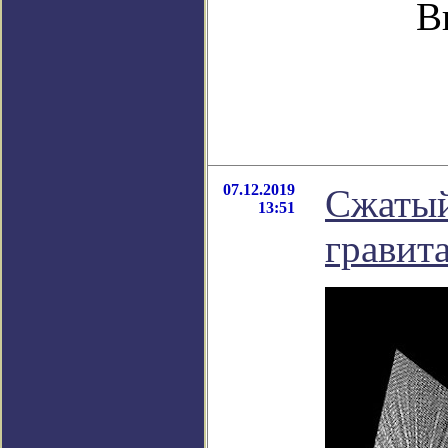
В
07.12.2019
Сжатый
13:51
гравит