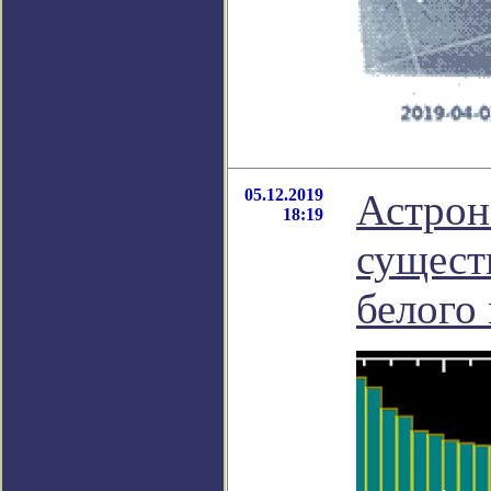
05.12.2019
Астрон
18:19
сущест
белого