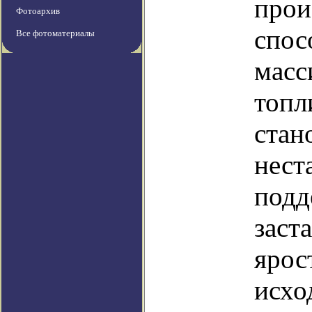
прои
Фотоархив
спос
Все фотоматериалы
масс
топл
стан
нест
подд
заст
ярос
исхо