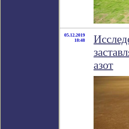
05.12.2019
Исслед
18:48
застав
азот