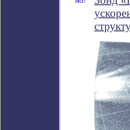
18:27
ускоре
структ