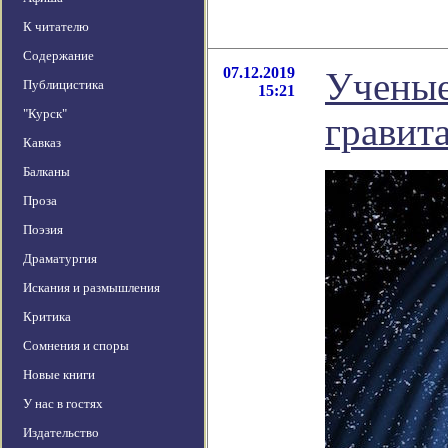
К читателю
Содержание
07.12.2019
Ученые
Публицистика
15:21
"Курск"
гравит
Кавказ
Балканы
Проза
Поэзия
Драматургия
Искания и размышления
Критика
Сомнения и споры
Новые книги
У нас в гостях
Издательство