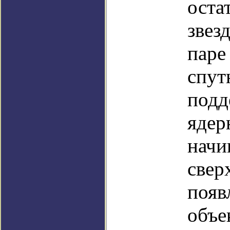
оста
звез
паре
спут
подд
ядер
начи
свер
появ
объе