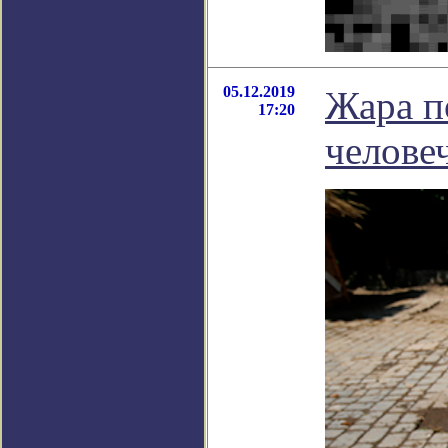
05.12.2019
Жара п
17:20
челове