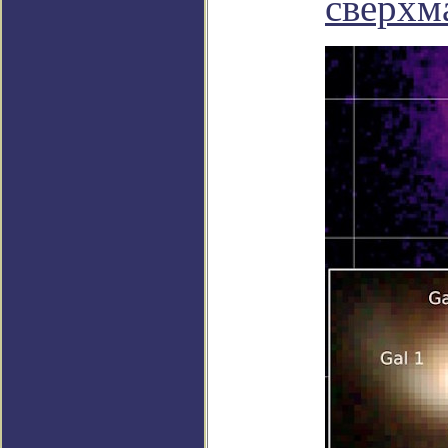
сверхм