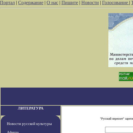
Портал
|
Содержание
|
О нас
|
Пишите
|
Новости
|
Голосование
|
ЛИТЕРАТУРА
"Русский переплет" заре
Новости русской культуры
Афиша