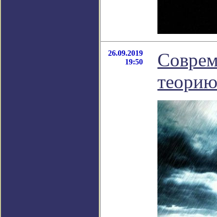
26.09.2019
Соврем
19:50
теорию