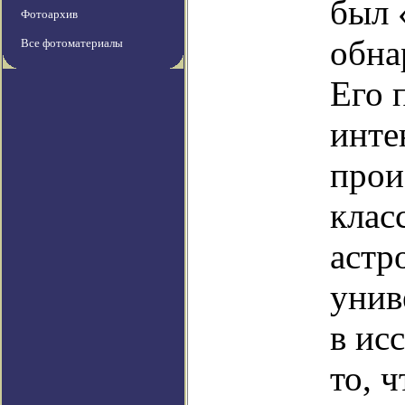
был 
Фотоархив
обна
Все фотоматериалы
Его 
инте
прои
клас
астр
унив
в ис
то, 