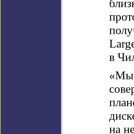
близ
прот
полу
Large
в Чи
«Мы 
сове
план
диск
на н