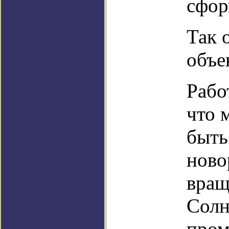
сфор
Так 
объе
Рабо
что 
быть
ново
вращ
Солн
пром