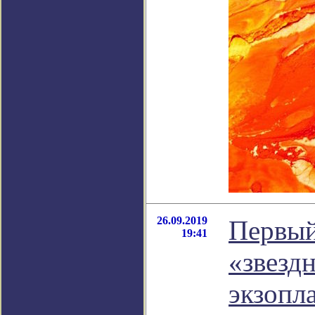
26.09.2019
Первый
19:41
«звезд
экзопл