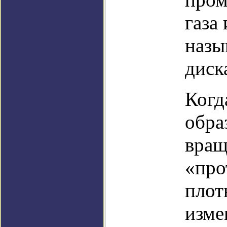
газа
назы
диск
Когд
обра
вра
«про
плот
изме