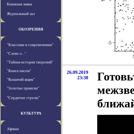
Книжная лавка
Журнальный зал
ОБОЗРЕНИЯ
"Классики и современники"
"Слово о..."
"Тайная история творений"
"Книга писем"
26.09.2019
Готовь
23:38
"Кошачий ящик"
межзве
"Золотые прииски"
"Сердитые стрелы"
ближа
КУЛЬТУРА
Афиша