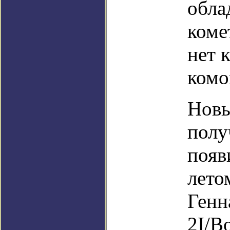
обла
коме
нет 
комо
Новы
полу
появ
лето
Генн
2I/Bo