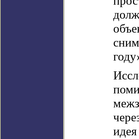
прос
долж
объе
сним
году
Иссл
поми
межз
чере
идея