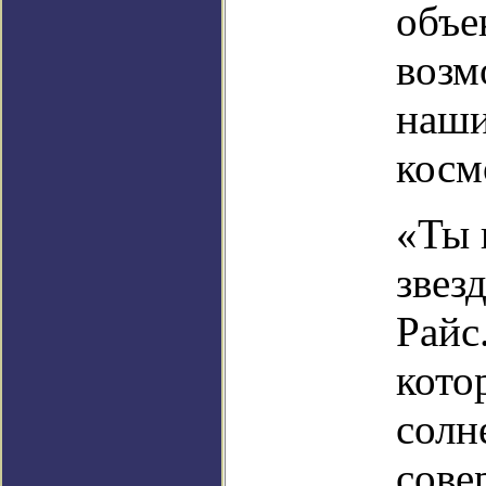
объе
возм
наши
косм
«Ты 
звезд
Райс
кото
солн
сове