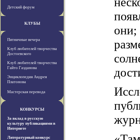
неск
Детский форум
появ
КЛУБЫ
они;
Пятничные вечера
разм
Клуб любителей творчества
Достоевского
солн
Клуб любителей творчества
Гайто Газданова
дост
Энциклопедия Андрея
Платонова
Иссл
Мастерская перевода
публ
КОНКУРСЫ
журн
За вклад в русскую
культуру публикациями в
Интернете
«Там
Литературный конкурс