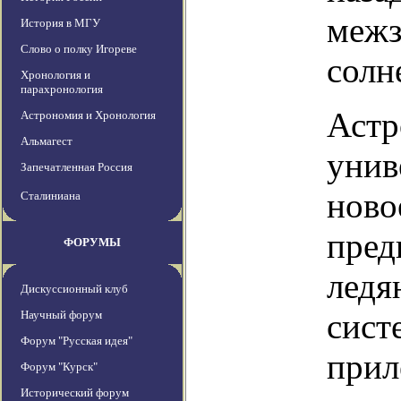
межз
История в МГУ
Слово о полку Игореве
солн
Хронология и
парахронология
Астр
Астрономия и Хронология
Альмагест
унив
Запечатленная Россия
ново
Сталиниана
пред
ФОРУМЫ
ледя
Дискуссионный клуб
сист
Научный форум
Форум "Русская идея"
прил
Форум "Курск"
Исторический форум