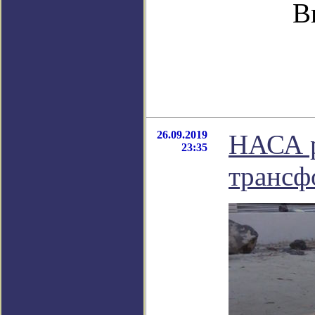
В
26.09.2019
НАСА р
23:35
трансф