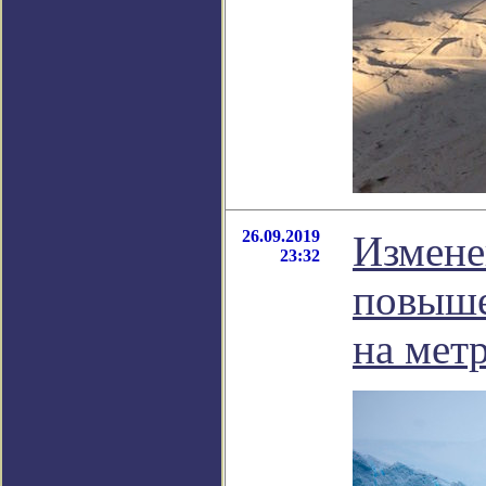
26.09.2019
Измене
23:32
повыше
на метр