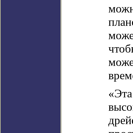
можн
план
може
чтоб
може
врем
«Эта
высо
дрей