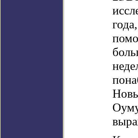
иссл
года
помо
боль
неде
пона
Новы
Оуму
выра