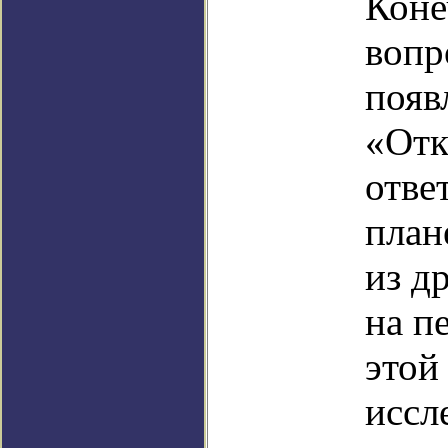
Коне
вопр
появ
«Отк
отве
план
из д
на п
этой
иссл