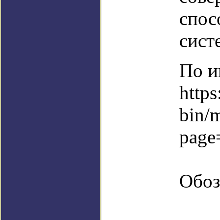
спос
сист
По и
https
bin/
page
Обоз