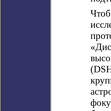
Чтоб
иссл
прот
«Дис
высо
(DSH
круп
астр
фоку