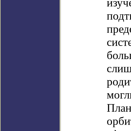
изуч
подт
пред
сист
боль
слиш
роди
могл
План
орби