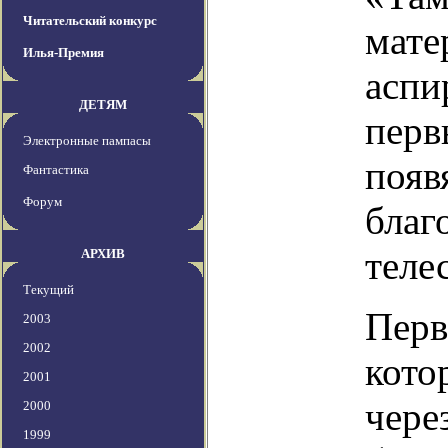
Читательский конкурс
мате
Илья-Премия
аспи
ДЕТЯМ
перв
Электронные пампасы
появ
Фантастика
Форум
благ
теле
АРХИВ
Текущий
Перв
2003
2002
кото
2001
чере
2000
1999