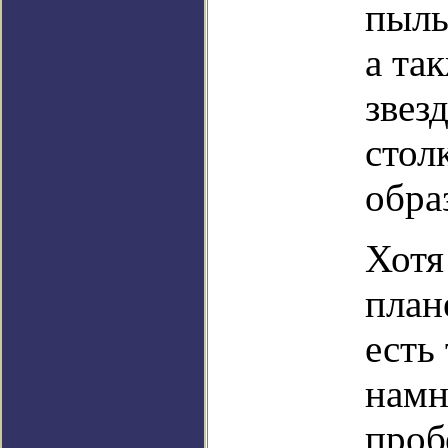
пыль
а та
звез
стол
обра
Хотя
план
есть
намн
проб