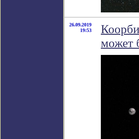
26.09.2019
Коорби
19:53
может 