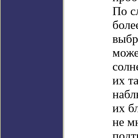
По с
боле
выбр
може
солн
их т
набл
их б
не м
подт