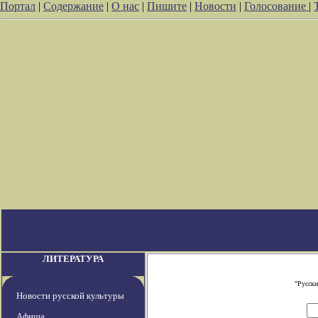
Портал
|
Содержание
|
О нас
|
Пишите
|
Новости
|
Голосование
|
ЛИТЕРАТУРА
"Русски
Новости русской культуры
Афиша