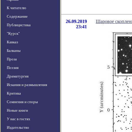
К читателю
Содержание
26.09.2019
Шаровое скоплен
Публицистика
23:41
"Курск"
Кавказ
Балканы
Проза
Поэзия
Драматургия
Искания и размышления
Критика
Сомнения и споры
Новые книги
У нас в гостях
Издательство