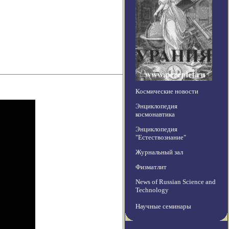
Космические новости
Энциклопедия
космонавтика
Энциклопедия
"Естествознание"
Журнальный зал
Физматлит
News of Russian Science and
Technology
Научные семинары