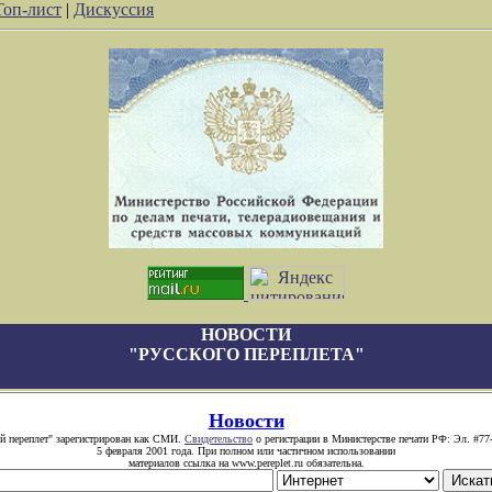
Топ-лист
|
Дискуссия
НОВОСТИ
"РУССКОГО ПЕРЕПЛЕТА"
Новости
й переплет" зарегистрирован как СМИ.
Свидетельство
о регистрации в Министерстве печати РФ: Эл. #77
5 февраля 2001 года. При полном или частичном использовании
материалов ссылка на www.pereplet.ru обязательна.