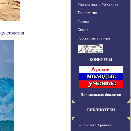
Математика и Механика
Технология
Физика
Химия
цу столетия
Русская литература
КОНКУРСЫ
Для молодых биологов
БИБЛИОТЕКИ
Библиотека Хроноса