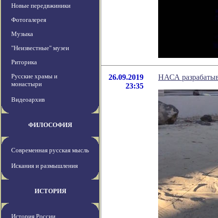
Новые передвжиники
Фотогалерея
Музыка
"Неизвестные" музеи
Риторика
Русские храмы и
26.09.2019
НАСА разрабатыв
монастыри
23:35
Видеоархив
ФИЛОСОФИЯ
Современная русская мысль
Искания и размышления
ИСТОРИЯ
История России