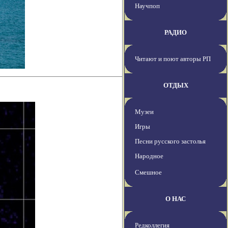
Научпоп
РАДИО
Читают и поют авторы РП
ОТДЫХ
Музеи
Игры
Песни русского застолья
Народное
Смешное
О НАС
Редколлегия