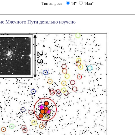
Тип запроса:
"И"
"Или"
ие Млечного Пути детально изучено