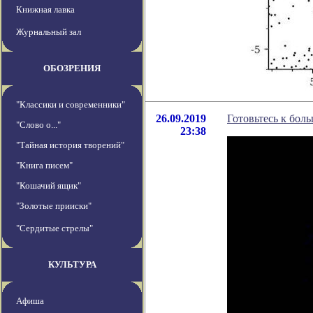
Книжная лавка
Журнальный зал
ОБОЗРЕНИЯ
"Классики и современники"
26.09.2019
Готовьтесь к бол
"Слово о..."
23:38
"Тайная история творений"
"Книга писем"
"Кошачий ящик"
"Золотые прииски"
"Сердитые стрелы"
КУЛЬТУРА
Афиша