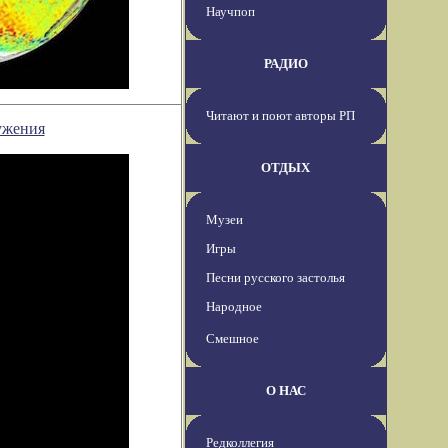
Научпоп
РАДИО
Читают и поют авторы РП
ужения
ОТДЫХ
Музеи
Игры
Песни русского застолья
Народное
Смешное
О НАС
Редколлегия