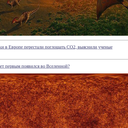
и в Европе перестали поглощать CO2, выяснили ученые
ет первым появился во Вселенной?