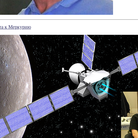
та к Меркурию