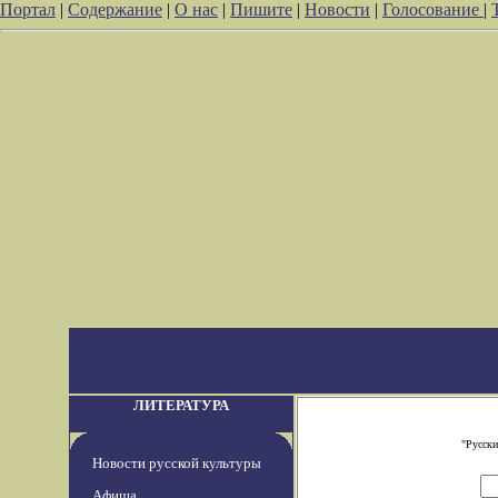
Портал
|
Содержание
|
О нас
|
Пишите
|
Новости
|
Голосование
|
ЛИТЕРАТУРА
"Русски
Новости русской культуры
Афиша