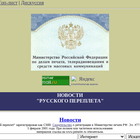
Топ-лист
|
Дискуссия
НОВОСТИ
"РУССКОГО ПЕРЕПЛЕТА"
Новости
й переплет" зарегистрирован как СМИ.
Свидетельство
о регистрации в Министерстве печати РФ: Эл. #77
5 февраля 2001 года. При полном или частичном использовании
материалов ссылка на www.pereplet.ru обязательна.