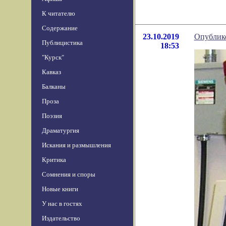
К читателю
Содержание
23.10.2019
Опублико
Публицистика
18:53
"Курск"
Кавказ
Балканы
Проза
Поэзия
Драматургия
Искания и размышления
Критика
Сомнения и споры
Новые книги
У нас в гостях
Издательство