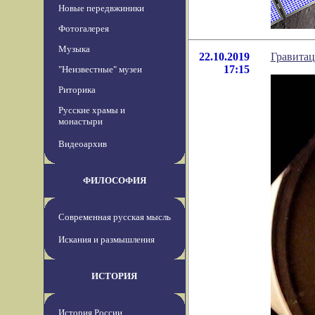
Новые передвжиники
Фотогалерея
Музыка
22.10.2019
Гравитац
17:15
"Неизвестные" музеи
Риторика
Русские храмы и
монастыри
Видеоархив
ФИЛОСОФИЯ
Современная русская мысль
Искания и размышления
ИСТОРИЯ
История России