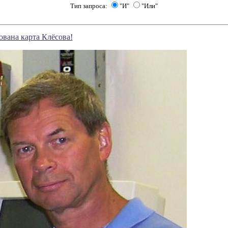
Тип запроса:
"И"
"Или"
вана карта Клёсова!