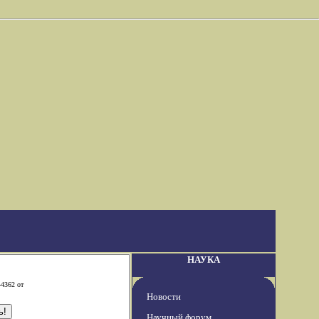
НАУКА
-4362 от
Новости
Научный форум