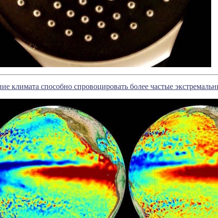
ие климата способно спровоцировать более частые экстремаль