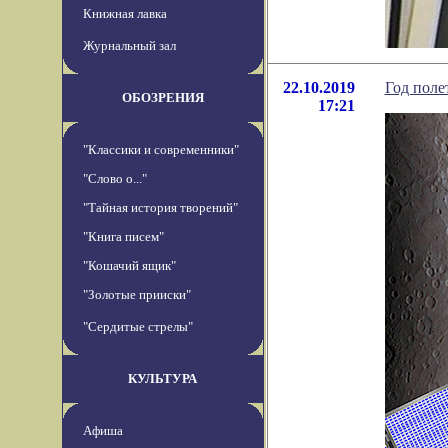
Книжная лавка
Журнальный зал
22.10.2019
Год поле
ОБОЗРЕНИЯ
17:21
"Классики и современники"
"Слово о..."
"Тайная история творений"
"Книга писем"
"Кошачий ящик"
"Золотые прииски"
"Сердитые стрелы"
КУЛЬТУРА
Афиша