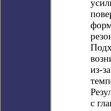
усил
пове
форм
резо
Подх
возн
из-з
темп
Резу
с гл