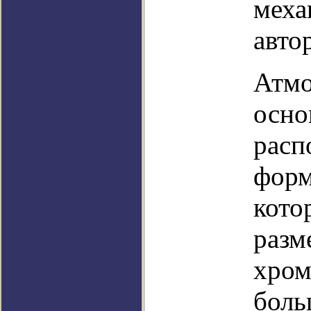
меха
авто
Атмо
осно
расп
форм
кото
разм
хром
боль