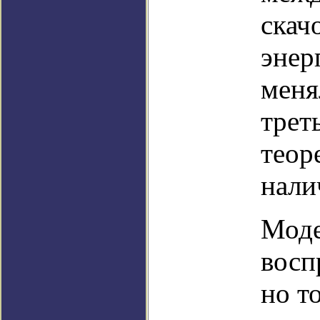
скач
энер
меня
трет
теор
нали
Моде
восп
но т