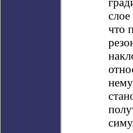
град
слое
что 
резо
накл
отно
нему
стан
полу
симу