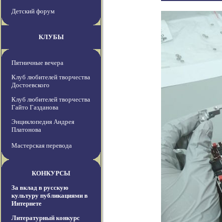
Детский форум
КЛУБЫ
Пятничные вечера
Клуб любителей творчества
Достоевского
Клуб любителей творчества
Гайто Газданова
Энциклопедия Андрея
Платонова
Мастерская перевода
КОНКУРСЫ
За вклад в русскую
культуру публикациями в
Интернете
Литературный конкурс