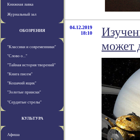
Книжная лавка
Журнальный зал
04.12.2019
Изучен
ОБОЗРЕНИЯ
18:10
может 
"Классики и современники"
"Слово о..."
"Тайная история творений"
"Книга писем"
"Кошачий ящик"
"Золотые прииски"
"Сердитые стрелы"
КУЛЬТУРА
Афиша