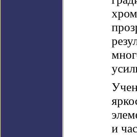
хром
проз
резу
мног
усил
Учен
ярко
элем
и ча