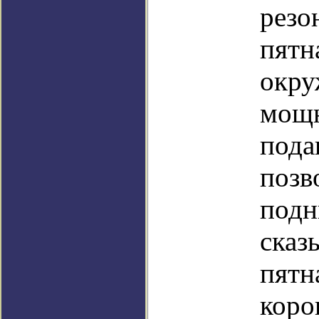
резо
пятн
окру
мощн
пода
позв
подн
сказ
пятн
коро