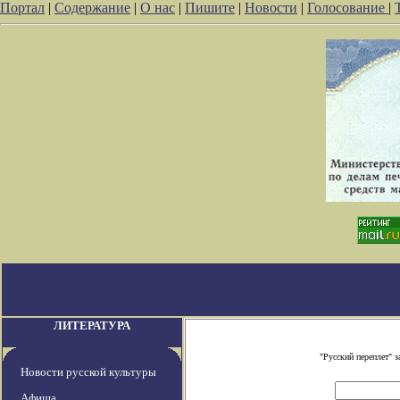
Портал
|
Содержание
|
О нас
|
Пишите
|
Новости
|
Голосование
|
ЛИТЕРАТУРА
"Русский переплет" 
Новости русской культуры
Афиша