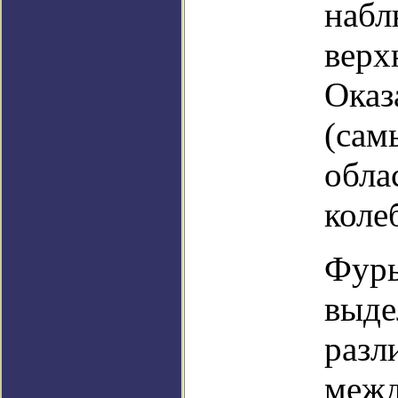
набл
верх
Оказ
(сам
обла
коле
Фурь
выде
разл
межд