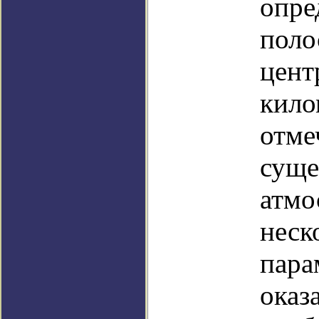
опре
поло
цент
кило
отме
суще
атмо
неск
пара
оказ