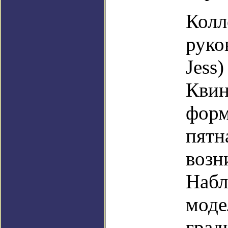
Колл
руко
Jess
Квин
форм
пятн
возн
Набл
моде
град