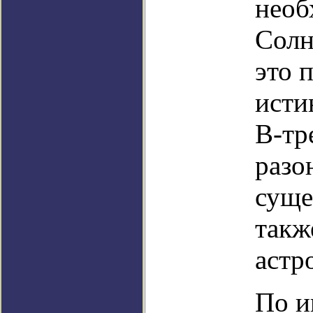
необ
Солн
это 
исти
В-тр
разо
суще
такж
астр
По и