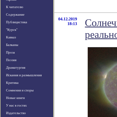
К читателю
Содержание
04.12.2019
Солнеч
Публицистика
18:13
"Курск"
реальн
Кавказ
Балканы
Проза
Поэзия
Драматургия
Искания и размышления
Критика
Сомнения и споры
Новые книги
У нас в гостях
Издательство