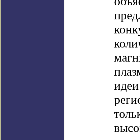
объя
пред
конк
коли
магн
плаз
идеи
реги
толь
высо