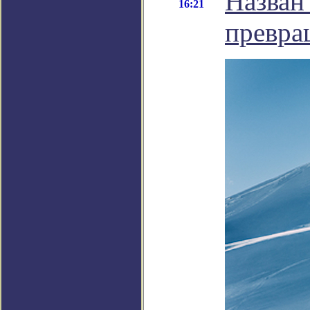
Назван
16:21
превра