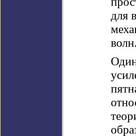
прос
для 
меха
волн
Один
усил
пятн
отно
теор
обра