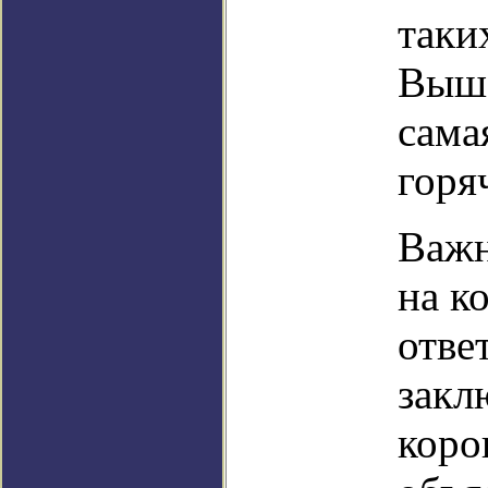
таки
Выше
сама
горя
Важн
на к
отве
закл
коро