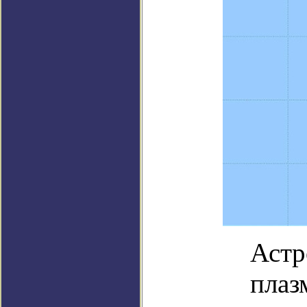
Астр
плаз