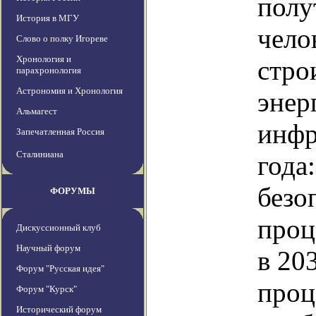
полу
История в МГУ
чело
Слово о полку Игореве
Хронология и
стро
парахронология
Астрономия и Хронология
энер
Альмагест
инфр
Запечатленная Россия
Сталиниана
года
безо
ФОРУМЫ
проц
Дискуссионный клуб
Научный форум
в 20
Форум "Русская идея"
проц
Форум "Курск"
Исторический форум