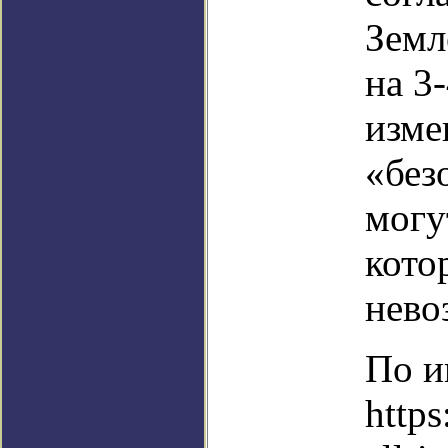
Земл
на 3-
изме
«без
могу
кото
нево
По и
https