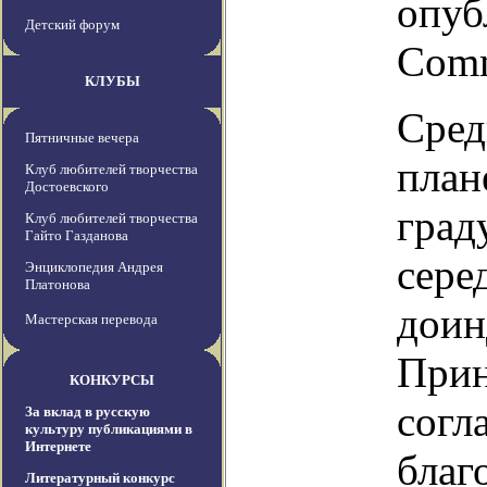
опуб
Детский форум
Comm
КЛУБЫ
Сред
Пятничные вечера
план
Клуб любителей творчества
Достоевского
град
Клуб любителей творчества
Гайто Газданова
сере
Энциклопедия Андрея
Платонова
доин
Мастерская перевода
Прин
КОНКУРСЫ
согл
За вклад в русскую
культуру публикациями в
Интернете
благ
Литературный конкурс