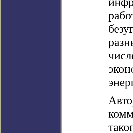
инфр
рабо
безу
разн
числ
экон
энер
Авто
комм
тако