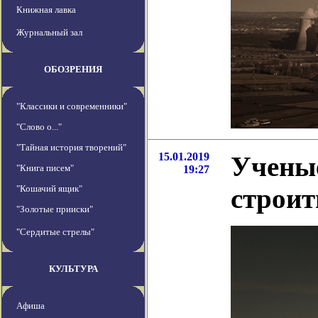
Книжная лавка
Журнальный зал
ОБОЗРЕНИЯ
"Классики и современники"
"Слово о..."
"Тайная история творений"
15.01.2019
Ученые
"Книга писем"
19:27
"Кошачий ящик"
строит
"Золотые прииски"
"Сердитые стрелы"
КУЛЬТУРА
Афиша