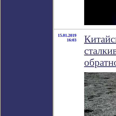
15.01.2019
Китайс
16:03
сталки
обратн