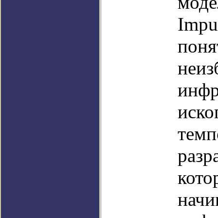
моде
Impu
поня
неиз
инфр
иско
темп
разр
кото
начи