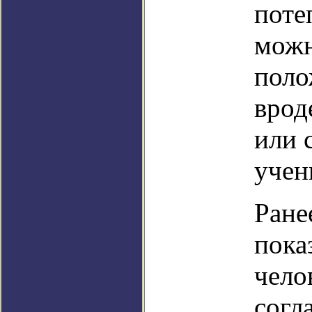
поте
можн
поло
врод
или 
учен
Ране
пока
чело
согл