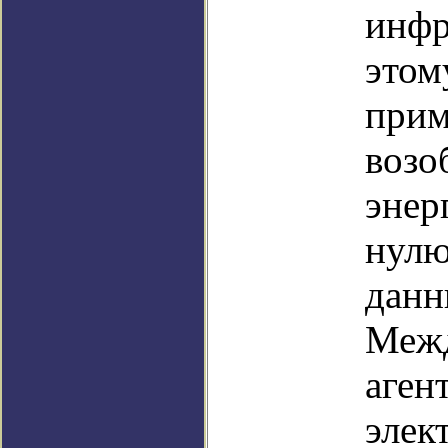
инфр
этом
прим
возо
энер
нулю
данн
Межд
аген
элек