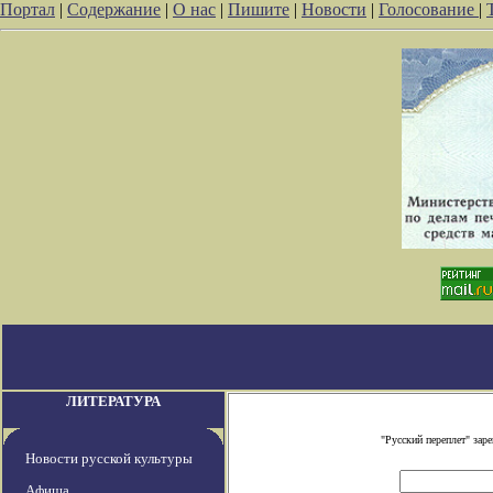
Портал
|
Содержание
|
О нас
|
Пишите
|
Новости
|
Голосование
|
ЛИТЕРАТУРА
"Русский переплет" за
Новости русской культуры
Афиша