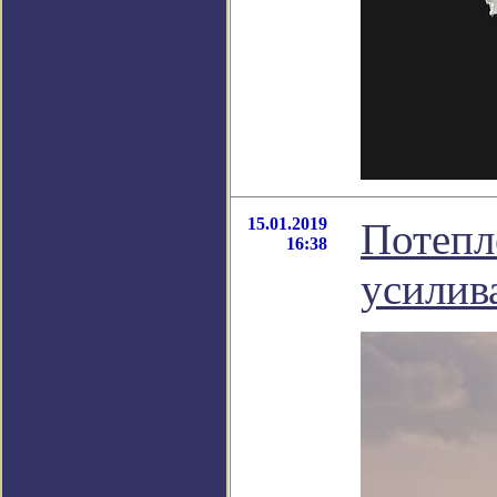
15.01.2019
Потепл
16:38
усилив