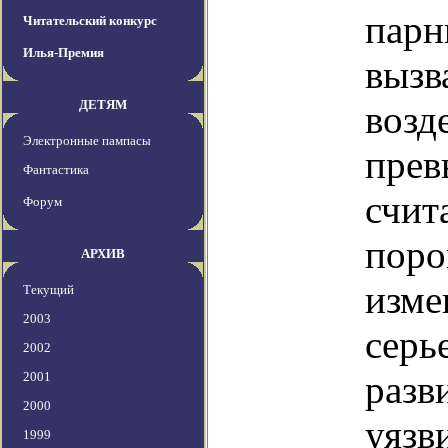
парн
Читательский конкурс
Илья-Премия
вызв
ДЕТЯМ
возд
Электронные пампасы
прев
Фантастика
счит
Форум
поро
АРХИВ
изме
Текущий
2003
серь
2002
разв
2001
2000
уязв
1999