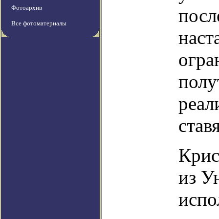
Фотоархив
посл
Все фотоматериалы
наст
огра
полу
реал
став
Крис
из У
испо