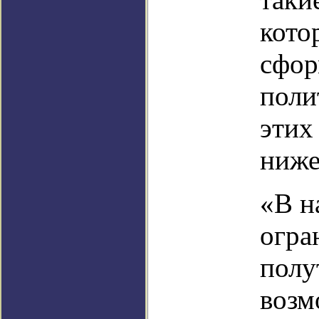
кото
сфор
поли
этих
ниже
«В н
огра
полу
возм