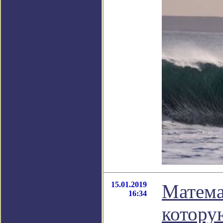
15.01.2019
Матема
16:34
котору