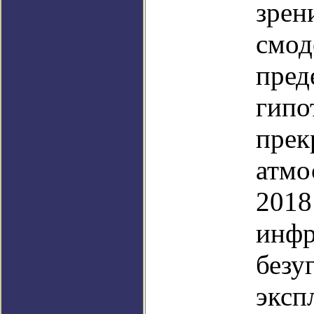
зрен
смод
пред
гипо
прек
атмо
2018
инфр
безу
эксп