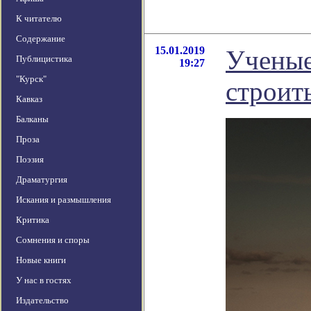
К читателю
Содержание
15.01.2019
Ученые
Публицистика
19:27
"Курск"
строит
Кавказ
Балканы
Проза
Поэзия
Драматургия
Искания и размышления
Критика
Сомнения и споры
Новые книги
У нас в гостях
Издательство