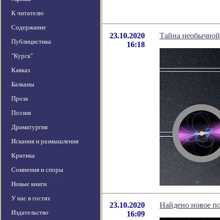
К читателю
Содержание
23.10.2020
Тайна необычной 
Публицистика
16:18
"Курск"
Кавказ
Балканы
Проза
Поэзия
Драматургия
Искания и размышления
Критика
Сомнения и споры
Новые книги
У нас в гостях
23.10.2020
Найдено новое п
Издательство
16:09