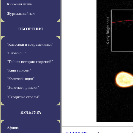
Книжная лавка
Журнальный зал
ОБОЗРЕНИЯ
"Классики и современники"
"Слово о..."
"Тайная история творений"
"Книга писем"
"Кошачий ящик"
"Золотые прииски"
"Сердитые стрелы"
КУЛЬТУРА
Афиша