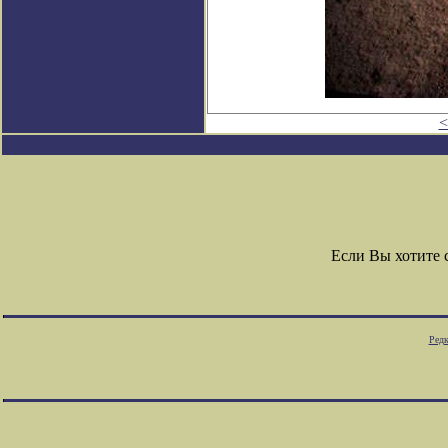
<
Если Вы хотите
Редк