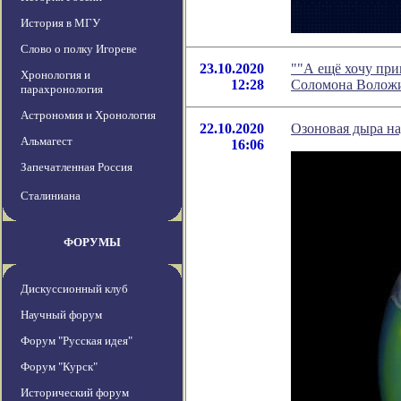
История в МГУ
Слово о полку Игореве
23.10.2020
""А ещё хочу при
Хронология и
12:28
Соломона Волож
парахронология
Астрономия и Хронология
22.10.2020
Озоновая дыра на
Альмагест
16:06
Запечатленная Россия
Сталиниана
ФОРУМЫ
Дискуссионный клуб
Научный форум
Форум "Русская идея"
Форум "Курск"
Исторический форум