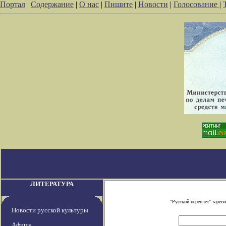
Портал
|
Содержание
|
О нас
|
Пишите
|
Новости
|
Голосование
|
ЛИТЕРАТУРА
"Русский переплет" заре
Новости русской культуры
Афиша