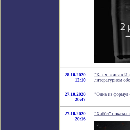
28.10.2020
"Как я, живя в Из
12:10
литературном об
27.10.2020
"Одна из формул 
20:47
27.10.2020
“Хаббл” показал
20:16