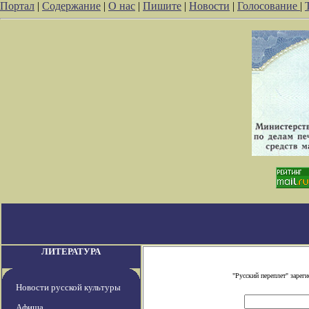
Портал
|
Содержание
|
О нас
|
Пишите
|
Новости
|
Голосование
|
ЛИТЕРАТУРА
"Русский переплет" заре
Новости русской культуры
Афиша