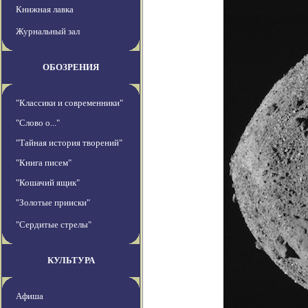
Книжная лавка
Журнальный зал
ОБОЗРЕНИЯ
"Классики и современники"
"Слово о..."
"Тайная история творений"
"Книга писем"
"Кошачий ящик"
"Золотые прииски"
"Сердитые стрелы"
КУЛЬТУРА
Афиша