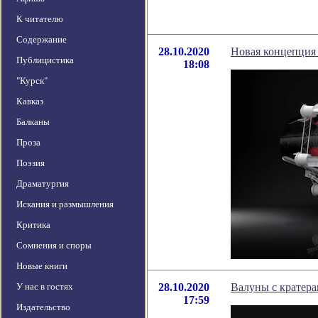
К читателю
Содержание
28.10.2020
Новая концепция 
Публицистика
18:08
"Курск"
Кавказ
Балканы
Проза
Поэзия
Драматургия
Искания и размышления
Критика
Сомнения и споры
Новые книги
У нас в гостях
28.10.2020
Валуны с кратера
17:59
Издательство