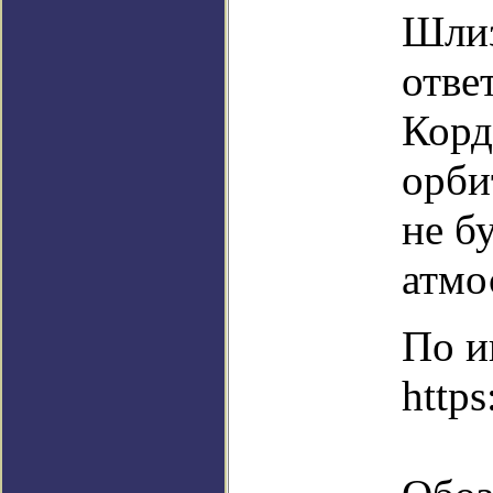
Шлиз
отве
Корд
орби
не б
атмо
По и
http