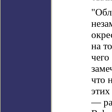
"Обл
неза
окре
на т
чего
заме
что 
этих
— ра