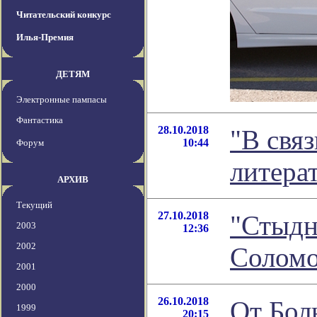
Читательский конкурс
Илья-Премия
ДЕТЯМ
Электронные пампасы
Фантастика
28.10.2018
"В связ
10:44
Форум
литера
АРХИВ
Текущий
27.10.2018
"Стыдн
2003
12:36
2002
Соломо
2001
2000
26.10.2018
От Бол
1999
20:15