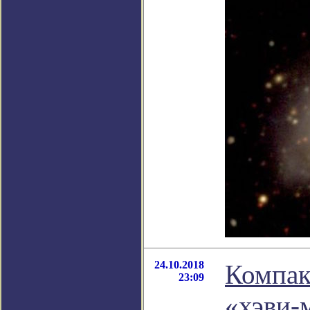
24.10.2018
Компак
23:09
«хэви-