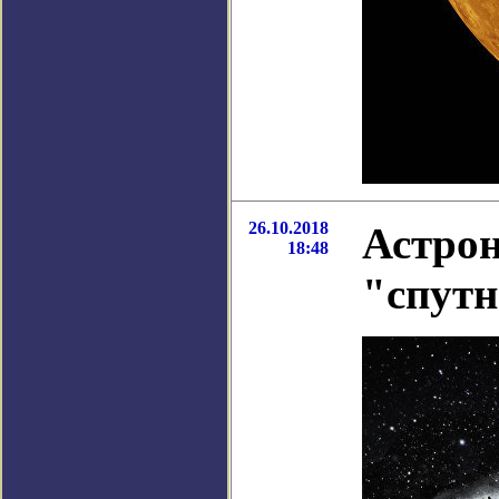
26.10.2018
Астро
18:48
"спутн