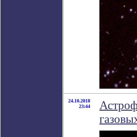
24.10.2018
Астроф
23:44
газовы