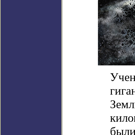
Учен
гига
Земл
кило
были