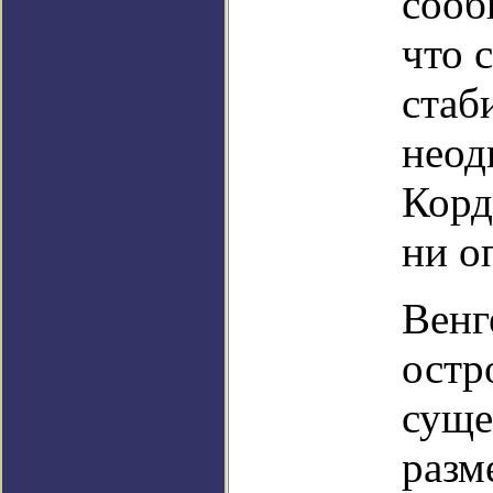
сооб
что 
стаб
неод
Корд
ни о
Венг
остр
суще
разм