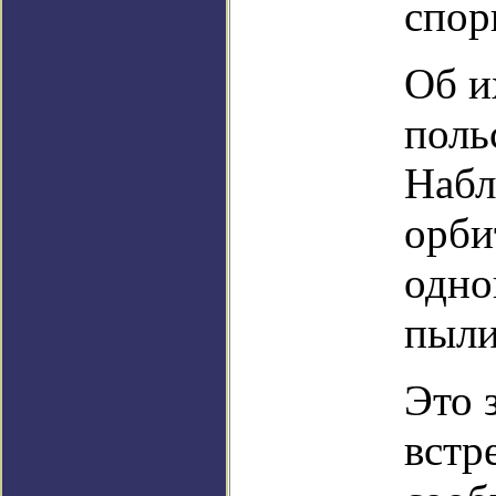
спор
Об и
поль
Набл
орби
одно
пыли
Это 
встр