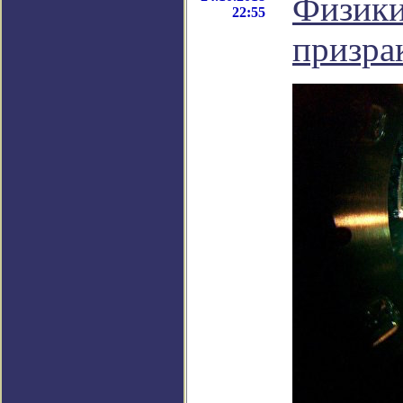
Физики
22:55
призра