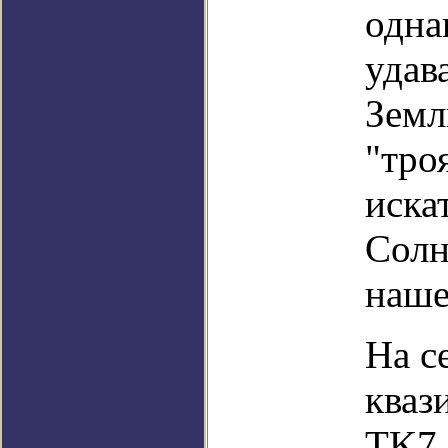
одна
удав
Земл
"тро
иска
Солн
наше
На с
кваз
TK7,