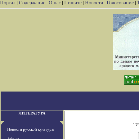
Портал
|
Содержание
|
О нас
|
Пишите
|
Новости
|
Голосование
|
ЛИТЕРАТУРА
"Рус
Новости русской культуры
Афиша