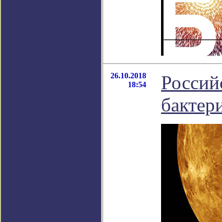
26.10.2018
Россий
18:54
бактер