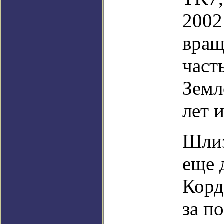
2002
вращ
част
Земл
лет 
Шлиз
еще 
Корд
за п