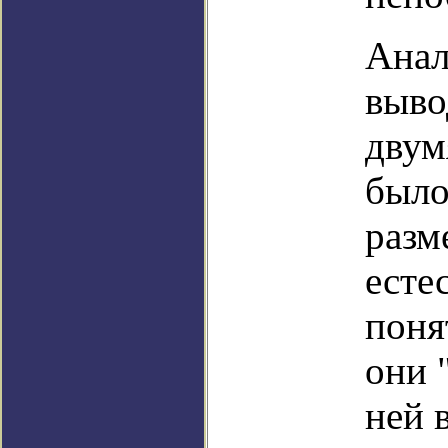
Анал
выво
двум
было
разм
есте
поня
они 
ней 