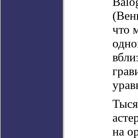
Balo
(Вен
что 
одно
вбли
грав
урав
Тыся
асте
на о