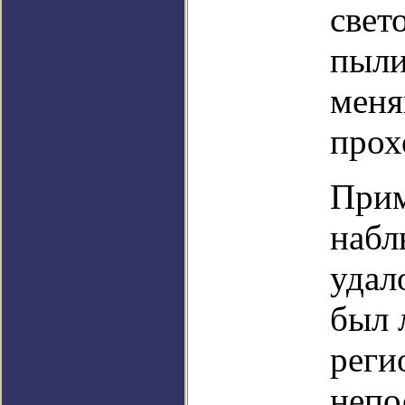
свет
пыли
меня
прох
Прим
набл
удал
был 
реги
непо