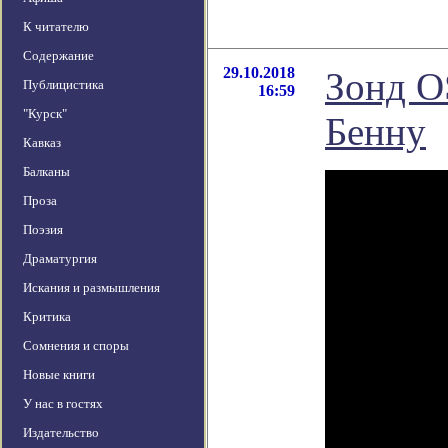
К читателю
Содержание
29.10.2018
Зонд O
Публицистика
16:59
"Курск"
Бенну
Кавказ
Балканы
Проза
Поэзия
Драматургия
Искания и размышления
Критика
Сомнения и споры
Новые книги
У нас в гостях
Издательство