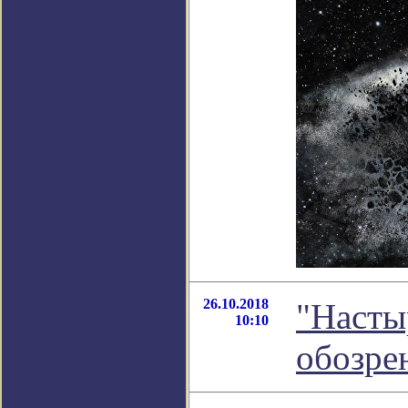
26.10.2018
"Насты
10:10
обозре