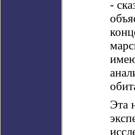
- ск
объя
конц
марс
имею
анал
обит
Эта 
эксп
иссл