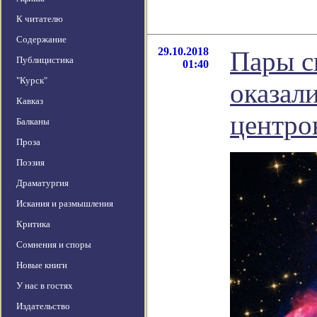
К читателю
Содержание
29.10.2018
Пары с
Публицистика
01:40
"Курск"
оказал
Кавказ
центро
Балканы
Проза
Поэзия
Драматургия
Искания и размышления
Критика
Сомнения и споры
Новые книги
У нас в гостях
Издательство