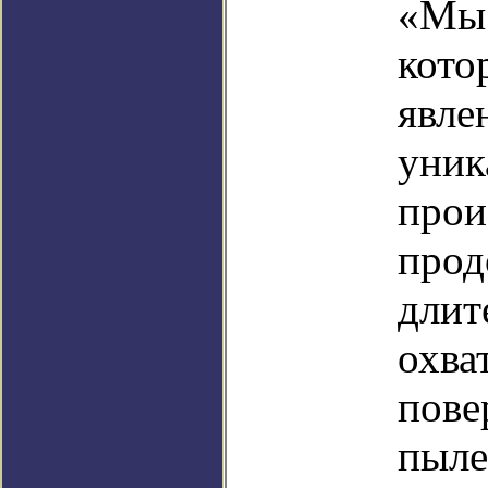
«Мы 
кото
явле
уник
прои
прод
длит
охва
пове
пыле