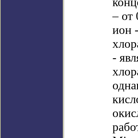
конц
– от
ион 
хлор
- яв
хлор
одна
кисл
окис
рабо