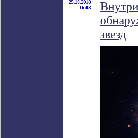
25.10.2018
Внутри
16:08
обнару
звезд