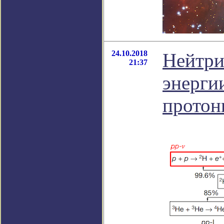
24.10.2018
Нейтри
21:37
энерги
протон