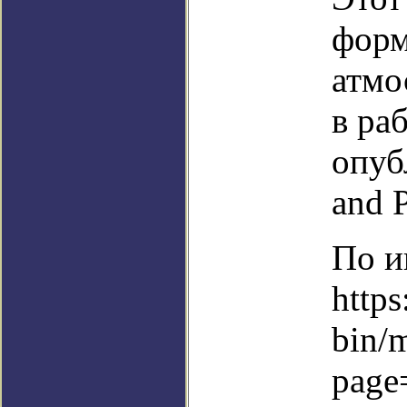
форм
атмо
в раб
опуб
and P
По и
https
bin/
page