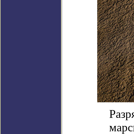
Разр
марс