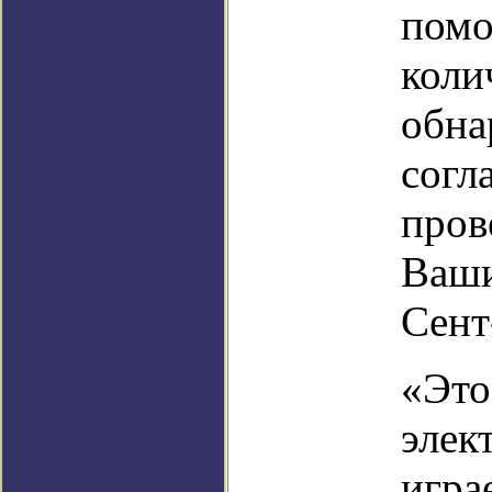
помо
коли
обна
согл
пров
Ваши
Сент
«Это
элек
игра