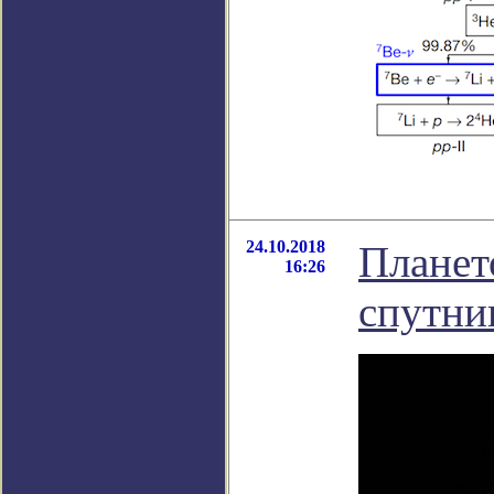
24.10.2018
Планет
16:26
спутни