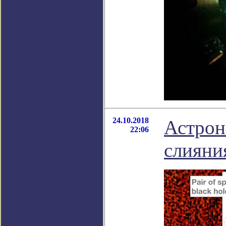
24.10.2018
Астрон
22:06
слияни