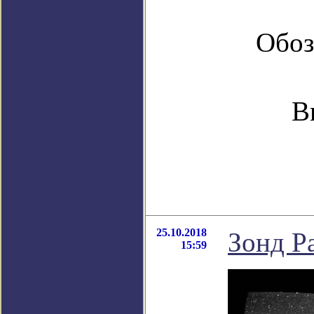
Обоз
В
25.10.2018
Зонд P
15:59