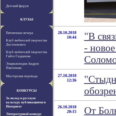
Детский форум
КЛУБЫ
28.10.2018
"В свя
Пятничные вечера
10:44
Клуб любителей творчества
- ново
Достоевского
Клуб любителей творчества
Соломо
Гайто Газданова
Энциклопедия Андрея
Платонова
27.10.2018
"Стыдн
Мастерская перевода
12:36
обозре
КОНКУРСЫ
За вклад в русскую
культуру публикациями в
Интернете
26.10.2018
От Бол
20:15
Литературный конкурс