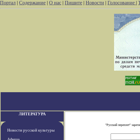
Портал
|
Содержание
|
О нас
|
Пишите
|
Новости
|
Голосование
|
ЛИТЕРАТУРА
"Русский переплет" заре
Новости русской культуры
Афиша