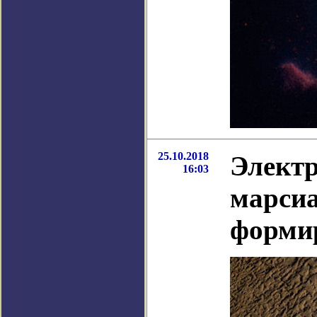
25.10.2018
Электр
16:03
марси
форми