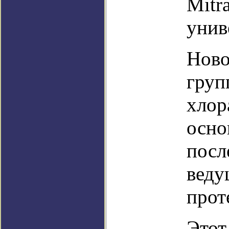
Mitr
унив
Ново
груп
хлор
осно
посл
веду
прот
Этот