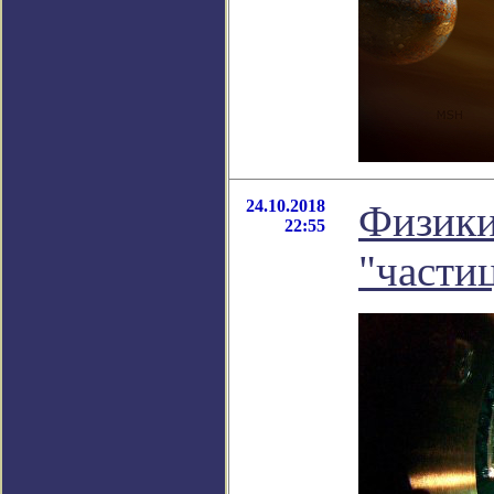
24.10.2018
Физики
22:55
"части