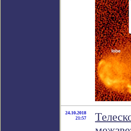
24.10.2018
Телеск
21:57
межзве