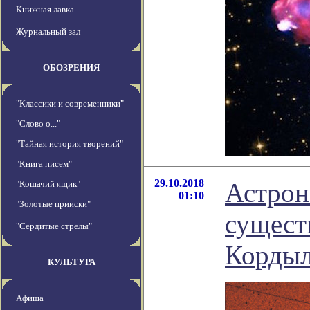
Книжная лавка
Журнальный зал
ОБОЗРЕНИЯ
"Классики и современники"
"Слово о..."
"Тайная история творений"
"Книга писем"
29.10.2018
Астрон
"Кошачий ящик"
01:10
"Золотые прииски"
сущест
"Сердитые стрелы"
Кордыл
КУЛЬТУРА
Афиша