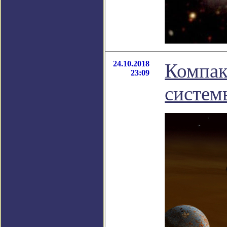
24.10.2018
Компак
23:09
систем