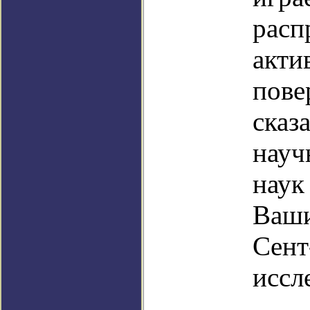
расп
акти
пове
сказ
науч
наук
Ваши
Сент
иссл