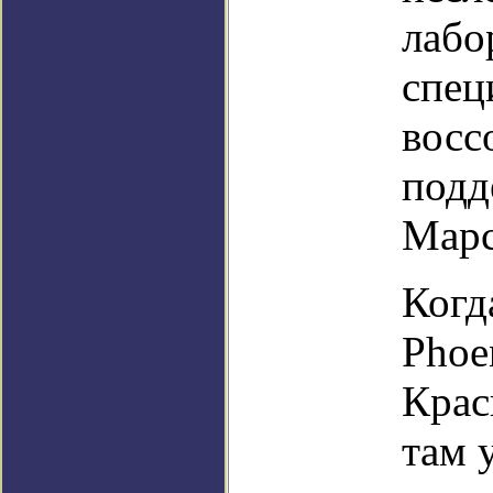
лабо
спец
восс
подд
Марс
Когд
Phoe
Крас
там 