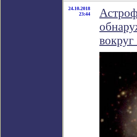
24.10.2018
Астроф
23:44
обнару
вокруг