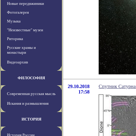
Новые передвжиники
Фотогалерея
Музыка
"Неизвестные" музеи
Риторика
Русские храмы и
монастыри
Видеоархив
ФИЛОСОФИЯ
29.10.2018
Спутник Сатурна
17:58
Современная русская мысль
Искания и размышления
ИСТОРИЯ
История России