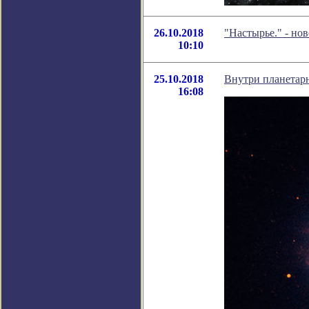
26.10.2018
"Настырье." - но
10:10
25.10.2018
Внутри планетарн
16:08