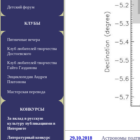
Детский форум
КЛУБЫ
Пятничные вечера
Клуб любителей творчества
Достоевского
Клуб любителей творчества
Гайто Газданова
Энциклопедия Андрея
Платонова
Мастерская перевода
КОНКУРСЫ
За вклад в русскую
культуру публикациями в
Интернете
Литературный конкурс
29.10.2018
Астрономы подтв