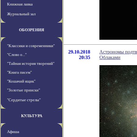
Книжная лавка
Журнальный зал
ОБОЗРЕНИЯ
"Классики и современники"
29.10.2018
Астрономы подтв
"Слово о..."
20:35
Облаками
"Тайная история творений"
"Книга писем"
"Кошачий ящик"
"Золотые прииски"
"Сердитые стрелы"
КУЛЬТУРА
Афиша