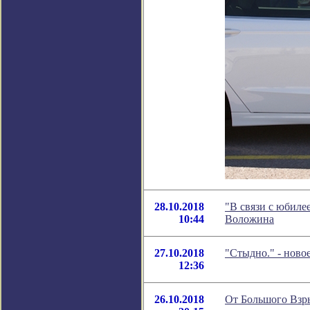
28.10.2018
"В связи с юбиле
10:44
Воложина
27.10.2018
"Стыдно." - ново
12:36
26.10.2018
От Большого Взры