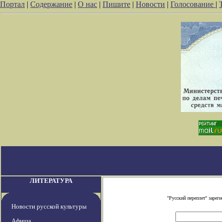
Портал
|
Содержание
|
О нас
|
Пишите
|
Новости
|
Голосование
|
ЛИТЕРАТУРА
"Русский переплет" заре
Новости русской культуры
Афиша