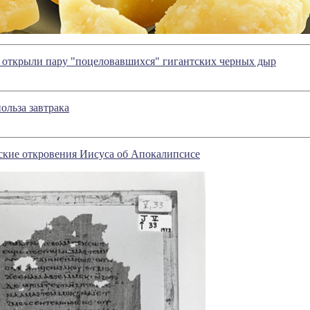
открыли пару "поцеловавшихся" гигантских черных дыр
ольза завтрака
ские откровения Иисуса об Апокалипсисе