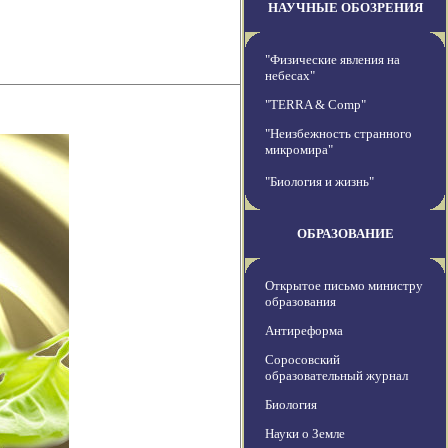
НАУЧНЫЕ ОБОЗРЕНИЯ
"Физические явления на
небесах"
"TERRA & Comp"
"Неизбежность странного
микромира"
"Биология и жизнь"
ОБРАЗОВАНИЕ
Открытое письмо министру
образования
Антиреформа
Соросовский
образовательный журнал
Биология
Науки о Земле