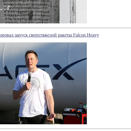
ровал запуск сверхтяжелой ракеты Falcon Heavy