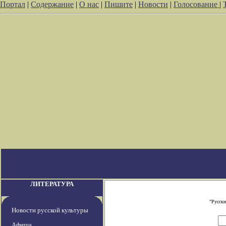
Портал
|
Содержание
|
О нас
|
Пишите
|
Новости
|
Голосование
|
ЛИТЕРАТУРА
"Русски
Новости русской культуры
Афиша