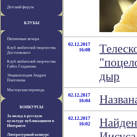
Детский форум
КЛУБЫ
Пятничные вечера
02.12.2017
Телеск
Клуб любителей творчества
16:08
Достоевского
"поцел
Клуб любителей творчества
Гайто Газданова
дыр
Энциклопедия Андрея
Платонова
Мастерская перевода
02.12.2017
Названа
16:04
КОНКУРСЫ
За вклад в русскую
02.12.2017
Найден
культуру публикациями в
16:02
Интернете
Иисуса
Литературный конкурс