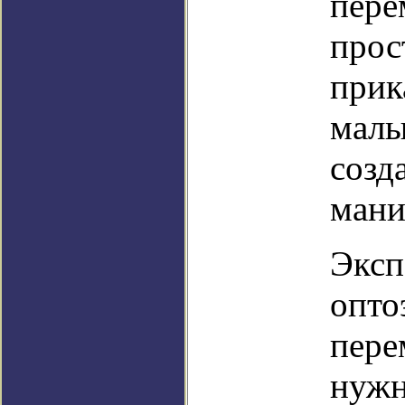
пере
прос
прик
малы
созд
мани
Эксп
опто
пере
нужн