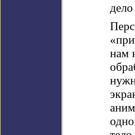
дело
Перс
«при
нам 
обра
нужн
экра
аним
одно
тело