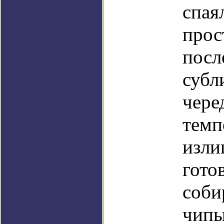
спая
прос
посл
субл
чере
темп
изли
гото
соби
чипы