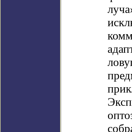
луча
искл
комм
адап
лову
пред
прик
Эксп
опто
собр