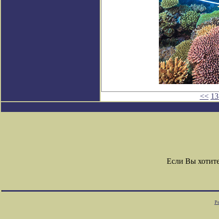
<<
13
Если Вы хотит
Ре