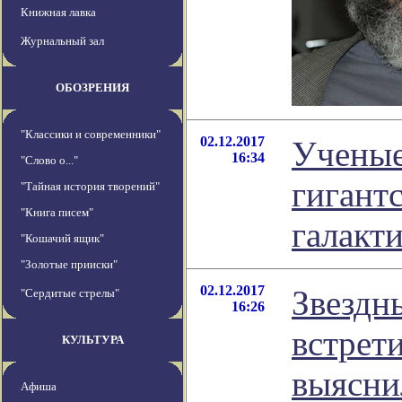
Книжная лавка
Журнальный зал
ОБОЗРЕНИЯ
"Классики и современники"
02.12.2017
Ученые
16:34
"Слово о..."
гигант
"Тайная история творений"
"Книга писем"
галакт
"Кошачий ящик"
"Золотые прииски"
02.12.2017
Звездн
"Сердитые стрелы"
16:26
встрет
КУЛЬТУРА
выясни
Афиша