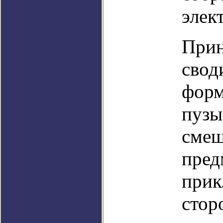
элек
Прин
свод
форм
пузы
смещ
пред
прик
стор