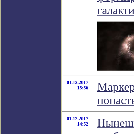
галакт
01.12.2017
Маркер
15:56
попаст
01.12.2017
Нынешн
14:52