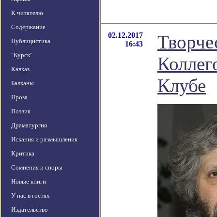
К читателю
Содержание
02.12.2017
Творче
Публицистика
16:43
"Курск"
Коллег
Кавказ
Клубе
Балканы
Проза
Поэзия
Драматургия
Искания и размышления
Критика
Сомнения и споры
Новые книги
У нас в гостях
Издательство