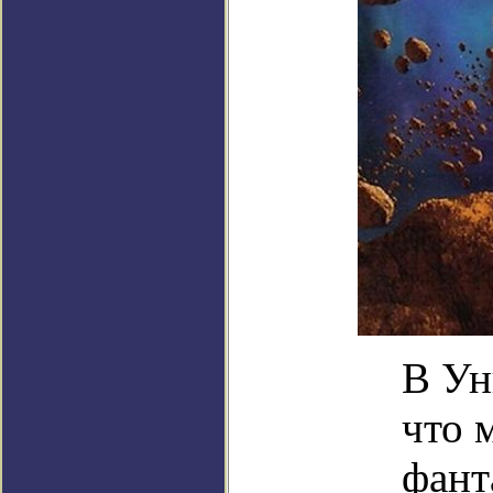
В Ун
что 
фант