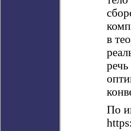
сбор
комп
в те
реал
речь
опти
конв
По и
https