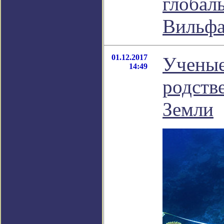
глобал
Вильф
01.12.2017
Ученые
14:49
родств
Земли