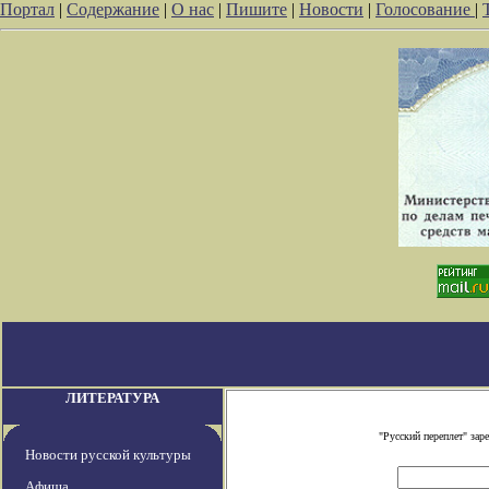
Портал
|
Содержание
|
О нас
|
Пишите
|
Новости
|
Голосование
|
ЛИТЕРАТУРА
"Русский переплет" за
Новости русской культуры
Афиша