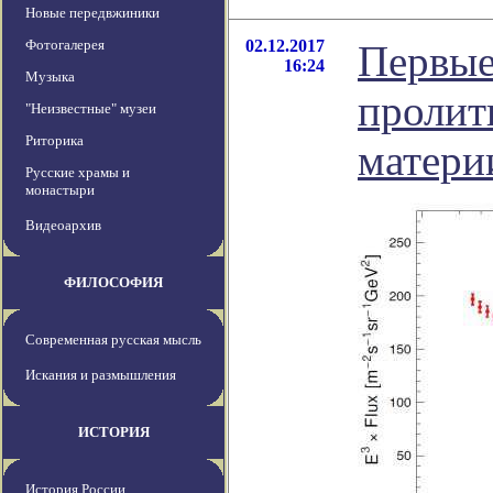
Новые передвжиники
Фотогалерея
02.12.2017
Первые
16:24
Музыка
пролит
"Неизвестные" музеи
Риторика
матери
Русские храмы и
монастыри
Видеоархив
ФИЛОСОФИЯ
Современная русская мысль
Искания и размышления
ИСТОРИЯ
История России