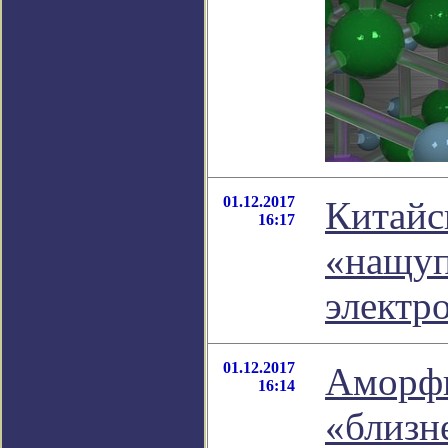
01.12.2017
Китайс
16:17
«нащуп
электр
01.12.2017
Аморфн
16:14
«близн