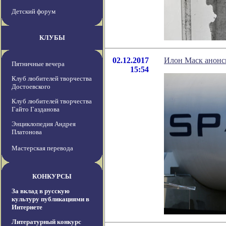
Детский форум
КЛУБЫ
02.12.2017
Илон Маск анонси
Пятничные вечера
15:54
Клуб любителей творчества
Достоевского
Клуб любителей творчества
Гайто Газданова
Энциклопедия Андрея
Платонова
Мастерская перевода
КОНКУРСЫ
За вклад в русскую
культуру публикациями в
Интернете
Литературный конкурс