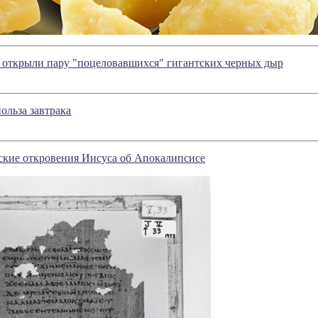
открыли пару "поцеловавшихся" гигантских черных дыр
ольза завтрака
ские откровения Иисуса об Апокалипсисе