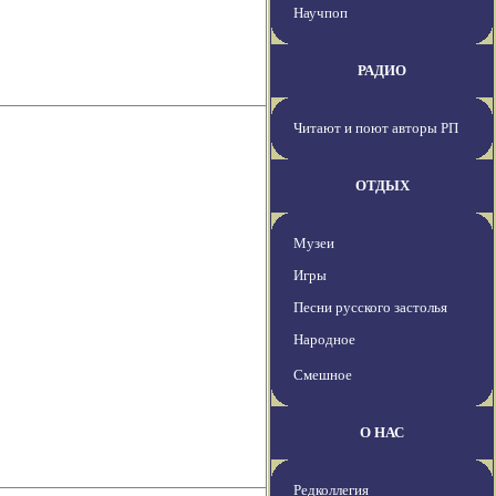
Научпоп
РАДИО
Читают и поют авторы РП
ОТДЫХ
Музеи
Игры
Песни русского застолья
Народное
Смешное
О НАС
Редколлегия