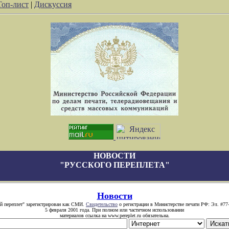
Топ-лист
|
Дискуссия
НОВОСТИ
"РУССКОГО ПЕРЕПЛЕТА"
Новости
й переплет" зарегистрирован как СМИ.
Свидетельство
о регистрации в Министерстве печати РФ: Эл. #77
5 февраля 2001 года. При полном или частичном использовании
материалов ссылка на www.pereplet.ru обязательна.