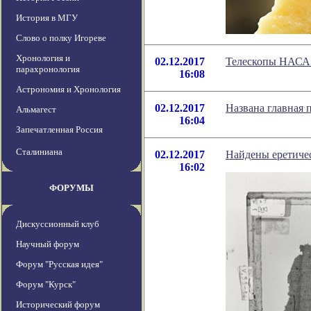
История в МГУ
Слово о полку Игореве
Хронология и
02.12.2017
Телескопы НАСА 
парахронология
16:08
Астрономия и Хронология
02.12.2017
Названа главная п
Альмагест
16:04
Запечатленная Россия
Сталиниана
02.12.2017
Найдены еретиче
16:02
ФОРУМЫ
Дискуссионный клуб
Научный форум
Форум "Русская идея"
Форум "Курск"
Исторический форум