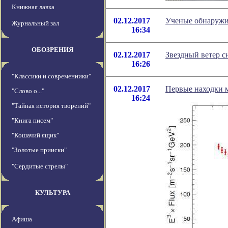
Книжная лавка
02.12.2017
Ученые обнаружи
Журнальный зал
16:34
ОБОЗРЕНИЯ
02.12.2017
Звездный ветер с
16:26
"Классики и современники"
02.12.2017
Первые находки 
"Слово о..."
16:24
"Тайная история творений"
"Книга писем"
"Кошачий ящик"
"Золотые прииски"
"Сердитые стрелы"
КУЛЬТУРА
Афиша