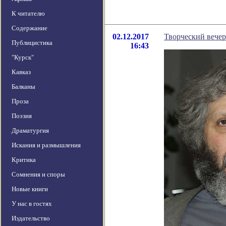
К читателю
Содержание
02.12.2017
Творческий вечер
Публицистика
16:43
"Курск"
Кавказ
Балканы
Проза
Поэзия
Драматургия
Искания и размышления
Критика
Сомнения и споры
Новые книги
У нас в гостях
Издательство