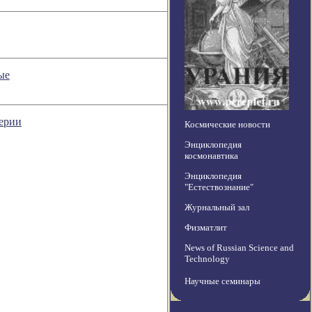
ые
терии
Космические новости
Энциклопедия
космонавтика
Энциклопедия
"Естествознание"
Журнальный зал
Физматлит
News of Russian Science and
Technology
Научные семинары