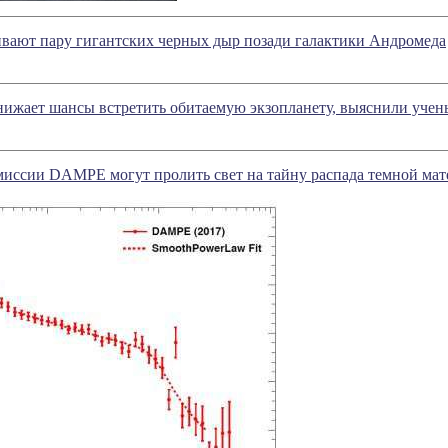
вают пару гигантских черных дыр позади галактики Андромеда
нижает шансы встретить обитаемую экзопланету, выяснили учен
миссии DAMPE могут пролить свет на тайну распада темной ма