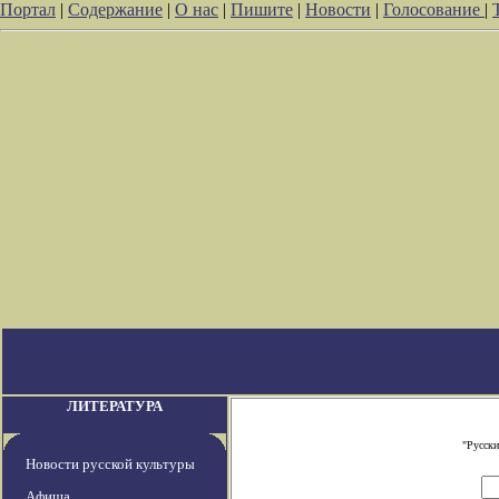
Портал
|
Содержание
|
О нас
|
Пишите
|
Новости
|
Голосование
|
ЛИТЕРАТУРА
"Русски
Новости русской культуры
Афиша