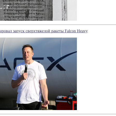
ровал запуск сверхтяжелой ракеты Falcon Heavy