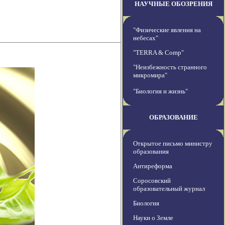
НАУЧНЫЕ ОБОЗРЕНИЯ
"Физические явления на
небесах"
"TERRA & Comp"
"Неизбежность странного
микромира"
"Биология и жизнь"
ОБРАЗОВАНИЕ
Открытое письмо министру
образования
Антиреформа
Соросовский
образовательный журнал
Биология
Науки о Земле