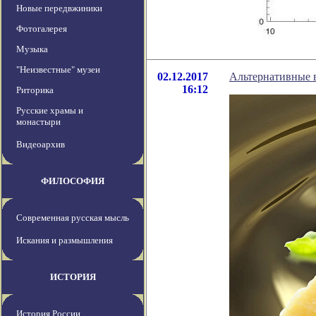
Новые передвжиники
Фотогалерея
Музыка
"Неизвестные" музеи
02.12.2017
Альтернативные в
16:12
Риторика
Русские храмы и
монастыри
Видеоархив
ФИЛОСОФИЯ
Современная русская мысль
Искания и размышления
ИСТОРИЯ
История России