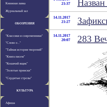
Назван
Книжная лавка
21:37
Журнальный зал
14.11.2017
Зафикс
21:27
ОБОЗРЕНИЯ
14.11.2017
283 Ве
"Классики и современники"
20:07
"Слово о..."
"Тайная история творений"
"Книга писем"
"Кошачий ящик"
"Золотые прииски"
"Сердитые стрелы"
КУЛЬТУРА
Афиша