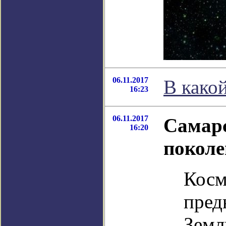
06.11.2017
В како
16:23
06.11.2017
Самарс
16:20
поколе
Косм
пред
Земл