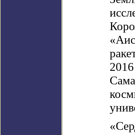
иссл
Коро
«Аис
раке
2016
Сама
косм
унив
«Сер