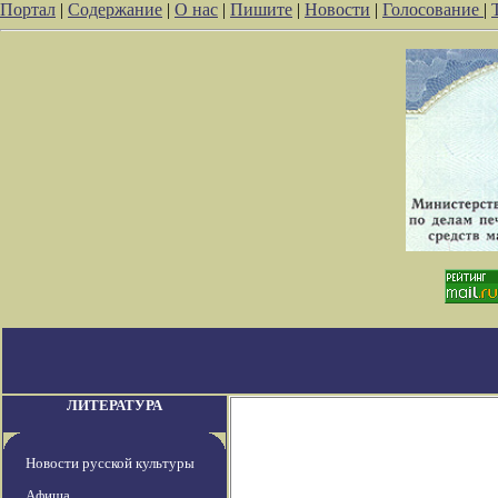
Портал
|
Содержание
|
О нас
|
Пишите
|
Новости
|
Голосование
|
ЛИТЕРАТУРА
Новости русской культуры
Афиша