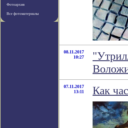
Фотоархив
Все фотоматериалы
08.11.2017
"Утрил
10:27
Волож
07.11.2017
Как ча
13:11