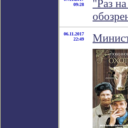
"Раз на
09:28
обозре
06.11.2017
Минист
22:49