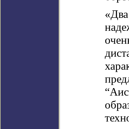
«Два
наде
очен
дист
хара
пред
“Аис
обра
техн