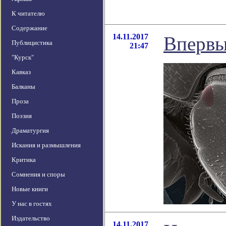
К читателю
Содержание
14.11.2017
Впервы
Публицистика
21:47
"Курск"
Кавказ
Балканы
Проза
Поэзия
Драматургия
Искания и размышления
Критика
Сомнения и споры
Новые книги
У нас в гостях
Издательство
14.11.2017