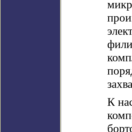
микр
прои
элек
фили
комп
поря
захв
К на
комп
борт