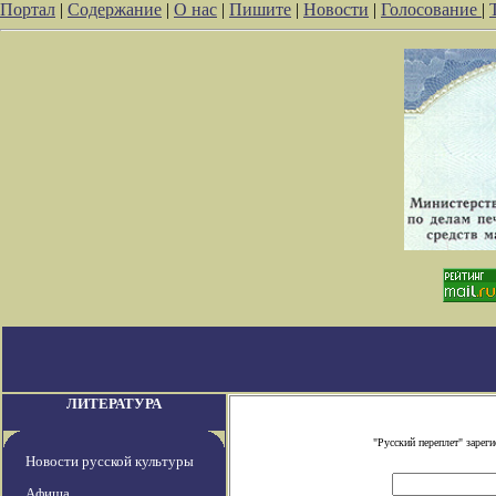
Портал
|
Содержание
|
О нас
|
Пишите
|
Новости
|
Голосование
|
ЛИТЕРАТУРА
"Русский переплет" заре
Новости русской культуры
Афиша