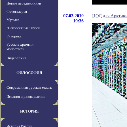
Новые передвжиники
Фотогалерея
07.03.2019
ЦОД для Арктик
Музыка
19:36
"Неизвестные" музеи
Риторика
Русские храмы и
монастыри
Видеоархив
ФИЛОСОФИЯ
Современная русская мысль
Искания и размышления
ИСТОРИЯ
История России