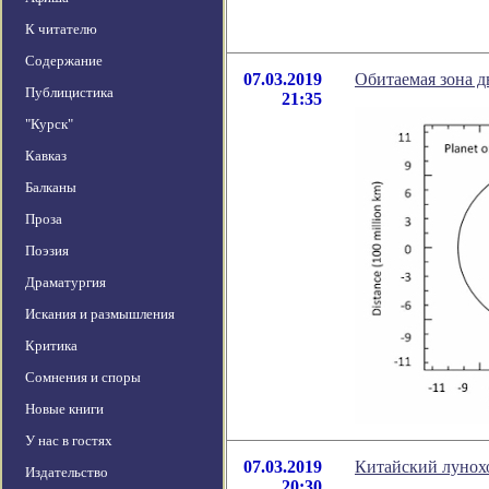
К читателю
Содержание
07.03.2019
Обитаемая зона д
Публицистика
21:35
"Курск"
Кавказ
Балканы
Проза
Поэзия
Драматургия
Искания и размышления
Критика
Сомнения и споры
Новые книги
У нас в гостях
07.03.2019
Китайский лунох
Издательство
20:30