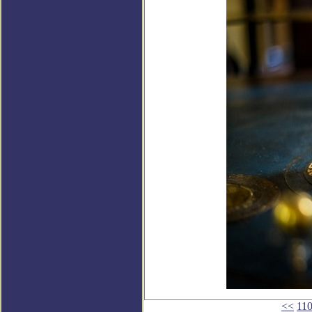
<<
11