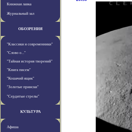
Книжная лавка
Журнальный зал
ОБОЗРЕНИЯ
"Классики и современники"
"Слово о..."
"Тайная история творений"
"Книга писем"
"Кошачий ящик"
"Золотые прииски"
"Сердитые стрелы"
КУЛЬТУРА
Афиша