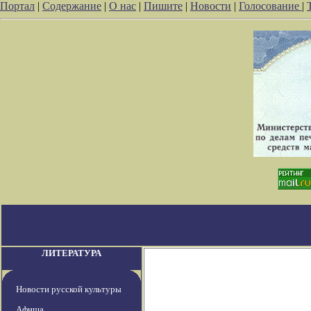
Портал
|
Содержание
|
О нас
|
Пишите
|
Новости
|
Голосование
|
ЛИТЕРАТУРА
Новости русской культуры
Афиша