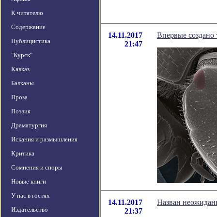
К читателю
Содержание
14.11.2017
Впервые создано 
Публицистика
21:47
"Курск"
Кавказ
Балканы
Проза
Поэзия
Драматургия
Искания и размышления
Критика
Сомнения и споры
Новые книги
У нас в гостях
14.11.2017
Назван неожидан
Издательство
21:37