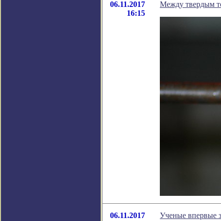
06.11.2017
Между твердым те
16:15
06.11.2017
Ученые впервые з