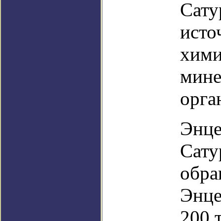
Сату
исто
хими
мине
орга
Энце
Сату
обра
Энце
200 