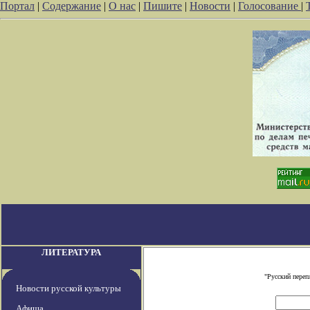
Портал
|
Содержание
|
О нас
|
Пишите
|
Новости
|
Голосование
|
ЛИТЕРАТУРА
"Русский переп
Новости русской культуры
Афиша