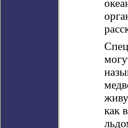
океа
орга
расс
Спец
могу
назы
медв
живу
как 
льдо