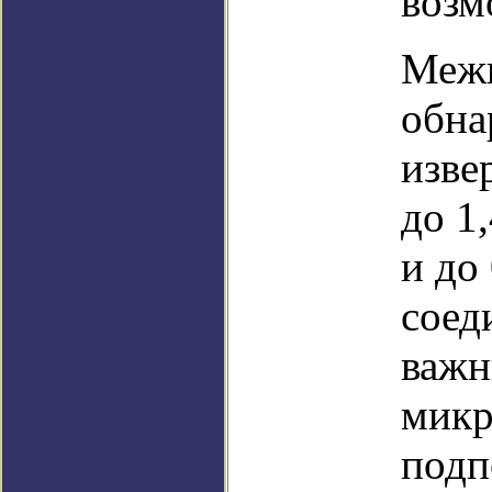
возм
Межп
обна
изве
до 1
и до
соед
важн
микр
подп