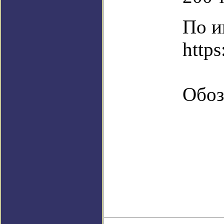
По и
https
Обоз