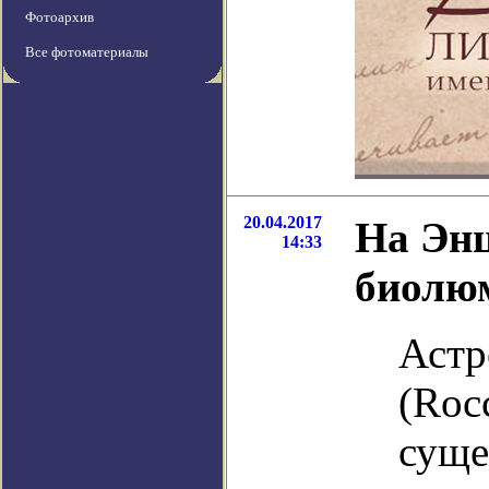
Фотоархив
Все фотоматериалы
20.04.2017
На Энц
14:33
биолю
Астр
(Roc
суще