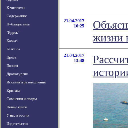
К читателю
Содержание
21.04.2017
Объясн
Публицистика
16:25
"Курск"
жизни 
Кавказ
Балканы
21.04.2017
Рассчи
Проза
13:48
Поэзия
истори
Драматургия
Искания и размышления
Критика
Сомнения и споры
Новые книги
У нас в гостях
Издательство