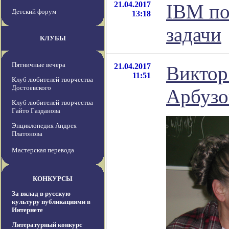
21.04.2017
IBM по
Детский форум
13:18
задачи
КЛУБЫ
Пятничные вечера
21.04.2017
Виктор
11:51
Клуб любителей творчества
Достоевского
Арбузо
Клуб любителей творчества
Гайто Газданова
Энциклопедия Андрея
Платонова
Мастерская перевода
КОНКУРСЫ
За вклад в русскую
культуру публикациями в
Интернете
Литературный конкурс