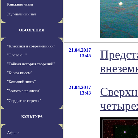
Книжная лавка
Журнальный зал
ОБОЗРЕНИЯ
"Классики и современники"
21.04.2017
Предст
"Слово о..."
13:45
"Тайная история творений"
внезем
"Книга писем"
"Кошачий ящик"
21.04.2017
Сверхн
"Золотые прииски"
13:43
"Сердитые стрелы"
четыре
КУЛЬТУРА
Афиша