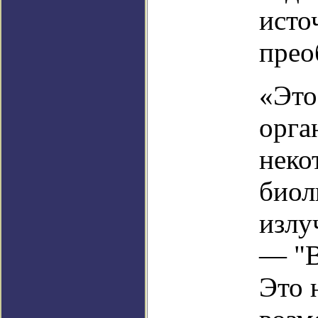
исто
прео
«Это
орга
неко
биол
излу
— "В
Это 