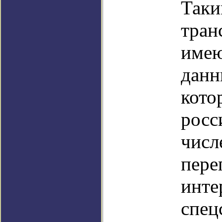
Таки
тран
имею
данн
кото
росс
числ
пере
инте
спец