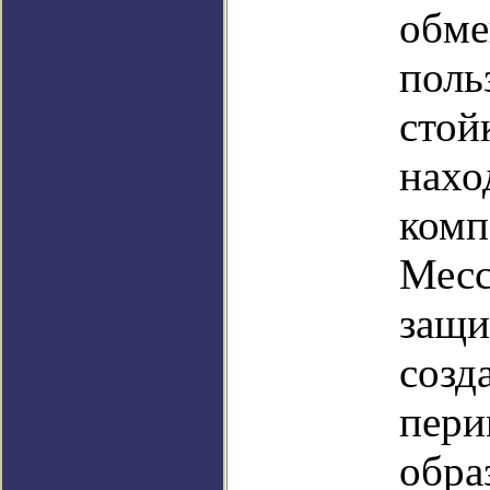
обме
поль
стой
нахо
комп
Месс
защи
созд
пери
обра