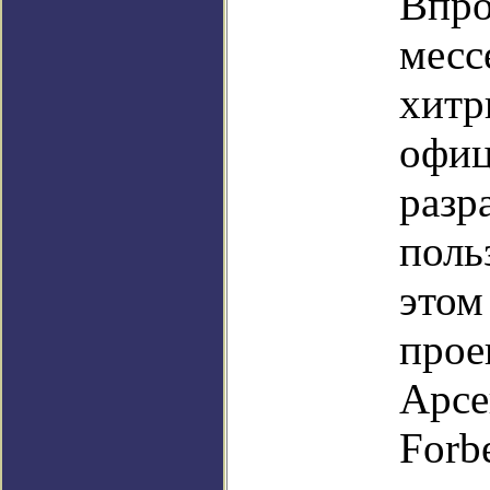
Впро
месс
хитр
офиц
разр
поль
этом
прое
Арсе
Forb