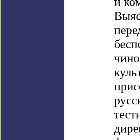
и ко
Выяс
пере
бесп
чино
куль
прис
русс
тест
дире