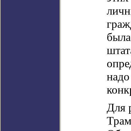
личн
граж
была
штат
опре
надо
конк
Для 
Трам