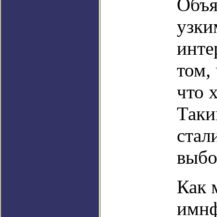
Объя
узки
инте
том,
что 
Таки
стал
выбо
Как 
имнф