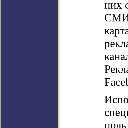
них 
СМИ,
карт
рекл
кана
Рекл
Face
Испо
спец
поль