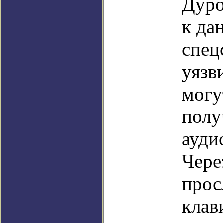
Дуро
к да
спец
уязв
могу
полу
ауди
Чере
прос
клав