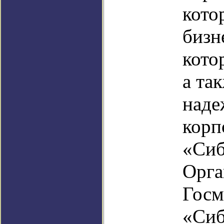
кото
бизн
кото
а та
наде
корп
«Сиб
Орга
Госм
«Сиб