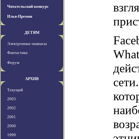
взгл
Читательский конкурс
Илья-Премия
прис
ДЕТЯМ
Face
Электронные пампасы
What
Фантастика
Форум
дейс
сети
АРХИВ
Текущий
кото
2003
наиб
2002
2001
возр
2000
этни
1999