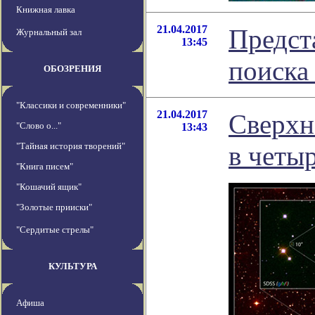
Книжная лавка
21.04.2017
Предст
Журнальный зал
13:45
поиска
ОБОЗРЕНИЯ
"Классики и современники"
21.04.2017
Сверхн
"Слово о..."
13:43
"Тайная история творений"
в четы
"Книга писем"
"Кошачий ящик"
"Золотые прииски"
"Сердитые стрелы"
КУЛЬТУРА
Афиша