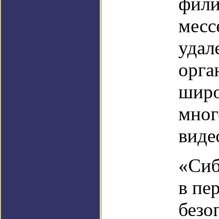
фили
месс
удал
орга
широ
мног
виде
«Сиб
в пе
безо