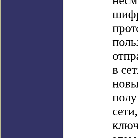
несм
шифр
прот
поль
отпр
в се
новы
полу
сети
ключ