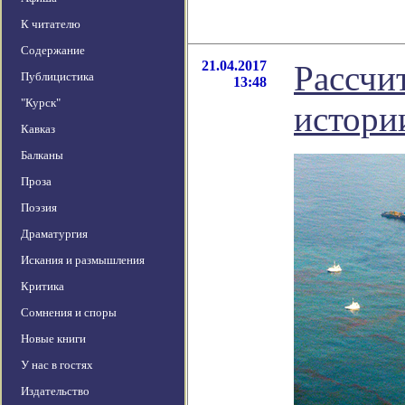
К читателю
Содержание
21.04.2017
Рассчи
Публицистика
13:48
"Курск"
истори
Кавказ
Балканы
Проза
Поэзия
Драматургия
Искания и размышления
Критика
Сомнения и споры
Новые книги
У нас в гостях
Издательство