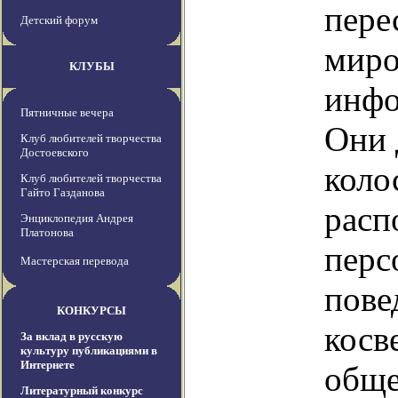
пере
Детский форум
миро
КЛУБЫ
инфо
Пятничные вечера
Они 
Клуб любителей творчества
Достоевского
коло
Клуб любителей творчества
Гайто Газданова
расп
Энциклопедия Андрея
Платонова
перс
Мастерская перевода
пове
КОНКУРСЫ
косв
За вклад в русскую
культуру публикациями в
Интернете
обще
Литературный конкурс