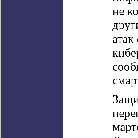
не к
друг
атак
кибе
сооб
смар
Защи
пере
март