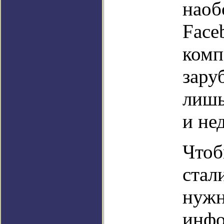
наоб
Face
комп
зару
лишь
и не
Чтоб
стал
нужн
инфо