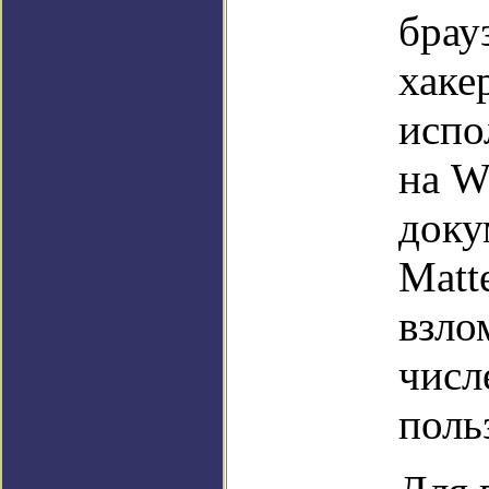
брау
хаке
испо
на W
доку
Matt
взло
числ
поль