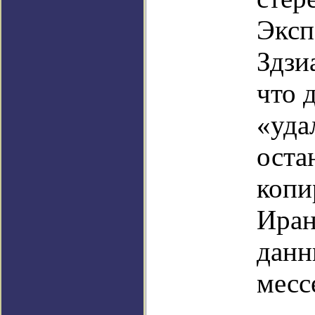
Эксп
Здзи
что 
«уда
оста
копи
Иран
данн
месс