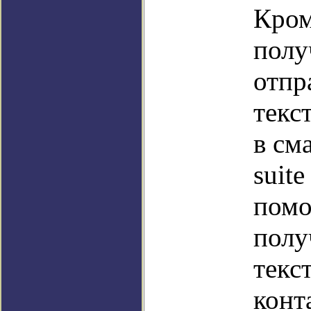
Кром
полу
отпр
текс
в см
suit
помо
полу
текс
конт