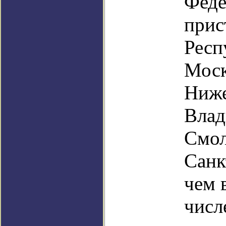
Феде
прис
Респ
Моск
Ниже
Влад
Смол
Санк
чем 
числ