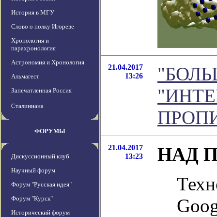
История в МГУ
Слово о полку Игореве
Хронология и
парахронология
Астрономия и Хронология
21.04.2017
"БОЛ
13:26
Альмагест
"ИНТЕ
Запечатленная Россия
Сталиниана
ПРОП
ФОРУМЫ
21.04.2017
НАД 
13:23
Дискуссионный клуб
Научный форум
Техн
Форум "Русская идея"
Форум "Курск"
Goog
Исторический форум