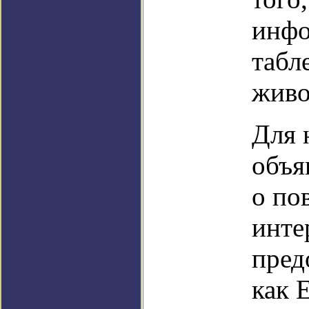
инфо
табл
живо
Для 
объя
о по
инте
пред
как 