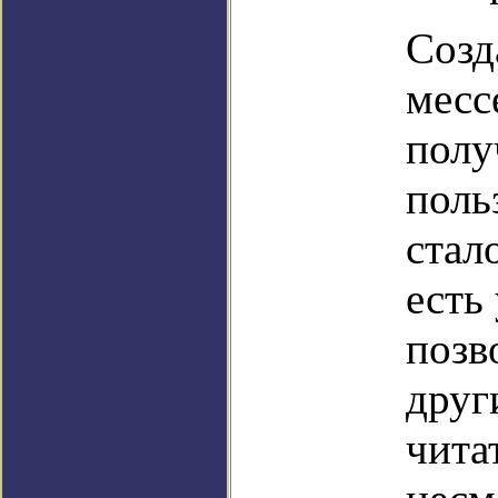
Созд
месс
полу
поль
стал
есть
позв
друг
чита