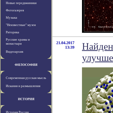
Новые передвжиники
Фотогалерея
Музыка
"Неизвестные" музеи
Риторика
Русские храмы и
21.04.2017
Найден
монастыри
13:39
Видеоархив
улучше
ФИЛОСОФИЯ
Современная русская мысль
Искания и размышления
ИСТОРИЯ
История России