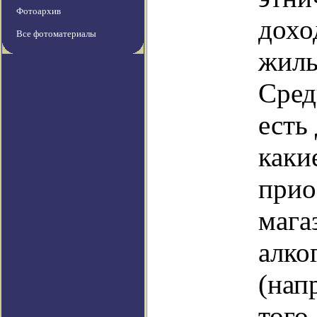
Фотоархив
дохо
Все фотоматериалы
жиль
Сред
есть
каки
прио
мага
алко
(нап
того