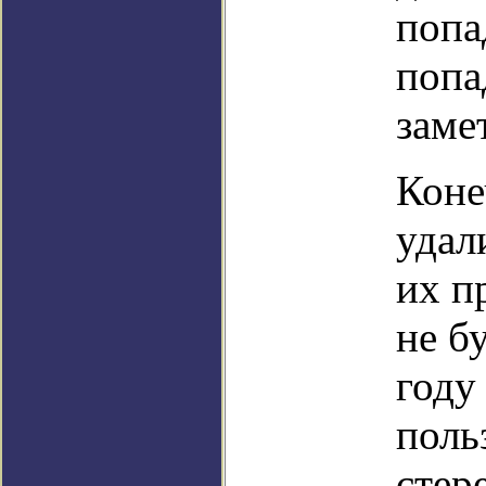
попа
попа
заме
Коне
удал
их п
не б
году
поль
стер