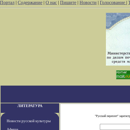
Портал
|
Содержание
|
О нас
|
Пишите
|
Новости
|
Голосование
|
ЛИТЕРАТУРА
"Русский переплет" зареги
Новости русской культуры
Афиша