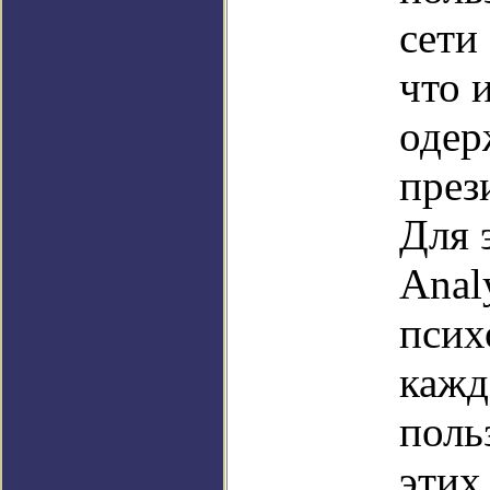
сети
что 
одер
през
Для 
Anal
псих
кажд
поль
этих