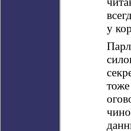
чита
всег
у ко
Парл
сило
секр
тоже
огов
чино
данн