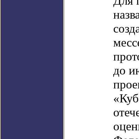
Для 
назв
созд
месс
прот
до и
прое
«Куб
отеч
оцен