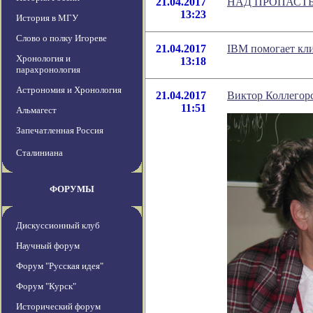
21.04.2017
НАД ПРОПАСТЬ
13:23
История в МГУ
Слово о полку Игореве
21.04.2017
IBM помогает кл
Хронология и
13:18
парахронология
Астрономия и Хронология
21.04.2017
Виктор Коллегор
11:51
Альмагест
Запечатленная Россия
Сталиниана
ФОРУМЫ
Дискуссионный клуб
Научный форум
Форум "Русская идея"
Форум "Курск"
Исторический форум