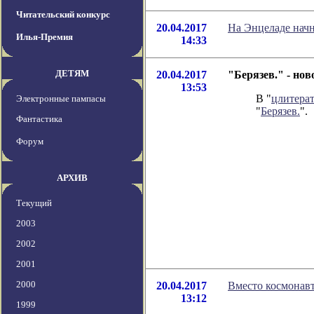
Читательский конкурс
20.04.2017
На Энцеладе нач
Илья-Премия
14:33
ДЕТЯМ
20.04.2017
"Берязев." - но
13:53
В "
цлитера
Электронные пампасы
"
Берязев.
".
Фантастика
Форум
АРХИВ
Текущий
2003
2002
2001
2000
20.04.2017
Вместо космонав
13:12
1999