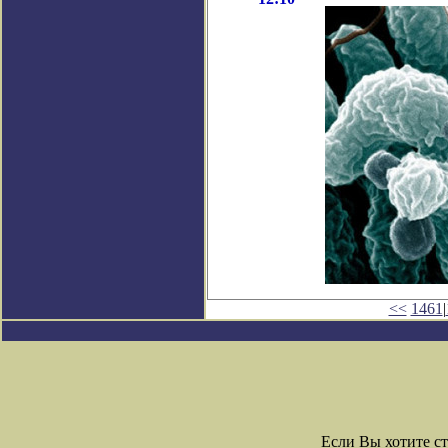
<<
1461
|
Если Вы хотите с