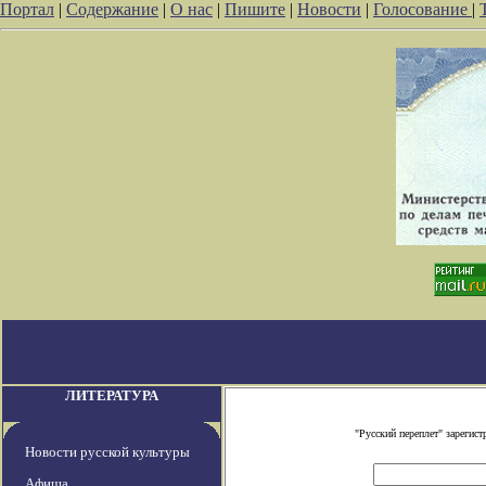
Портал
|
Содержание
|
О нас
|
Пишите
|
Новости
|
Голосование
|
ЛИТЕРАТУРА
"Русский переплет" зареги
Новости русской культуры
Афиша