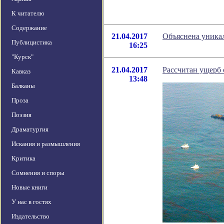
К читателю
Содержание
21.04.2017
Объяснена уника
Публицистика
16:25
"Курск"
21.04.2017
Рассчитан ущерб
Кавказ
13:48
Балканы
Проза
Поэзия
Драматургия
Искания и размышления
Критика
Сомнения и споры
Новые книги
У нас в гостях
Издательство