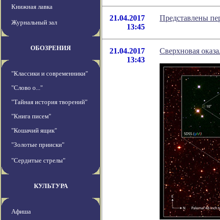
Книжная лавка
21.04.2017
Представлены пе
Журнальный зал
13:45
ОБОЗРЕНИЯ
21.04.2017
Сверхновая оказа
13:43
"Классики и современники"
"Слово о..."
"Тайная история творений"
"Книга писем"
"Кошачий ящик"
"Золотые прииски"
"Сердитые стрелы"
КУЛЬТУРА
Афиша