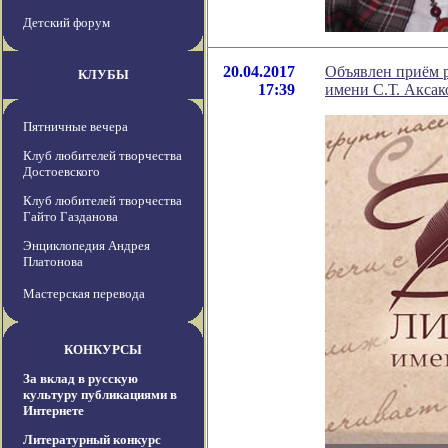
Детский форум
20.04.2017
Объявлен приём 
КЛУБЫ
17:39
имени С.Т. Аксак
Пятничные вечера
Клуб любителей творчества
Достоевского
Клуб любителей творчества
Гайто Газданова
Энциклопедия Андрея
Платонова
Мастерская перевода
КОНКУРСЫ
За вклад в русскую
культуру публикациями в
Интернете
Литературный конкурс