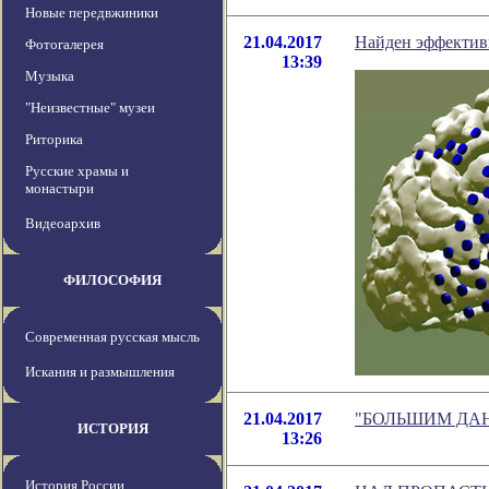
Новые передвжиники
21.04.2017
Найден эффектив
Фотогалерея
13:39
Музыка
"Неизвестные" музеи
Риторика
Русские храмы и
монастыри
Видеоархив
ФИЛОСОФИЯ
Современная русская мысль
Искания и размышления
21.04.2017
"БОЛЬШИМ ДА
ИСТОРИЯ
13:26
История России