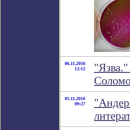
06.11.2016
"Язва."
12:12
Соломо
05.11.2016
"Андерс
09:27
литера