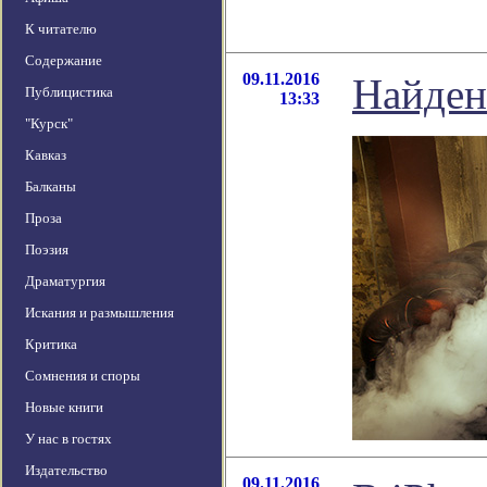
К читателю
Содержание
09.11.2016
Найден
Публицистика
13:33
"Курск"
Кавказ
Балканы
Проза
Поэзия
Драматургия
Искания и размышления
Критика
Сомнения и споры
Новые книги
У нас в гостях
Издательство
09.11.2016