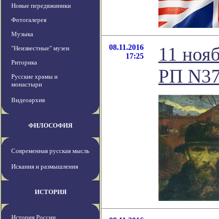
Новые передвжиники
Фотогалерея
Музыка
08.11.2016
11 ноя
"Неизвестные" музеи
17:25
Риторика
РП N3
Русские храмы и
монастыри
Видеоархив
ФИЛОСОФИЯ
Современная русская мысль
Искания и размышления
ИСТОРИЯ
История России