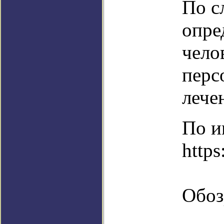
По с
опре
чело
перс
лече
По и
https
Обоз