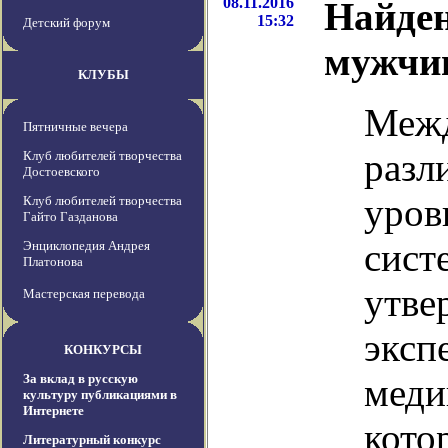
08.11.2016
Найден
15:32
Детский форум
мужчи
КЛУБЫ
Межд
Пятничные вечера
разл
Клуб любителей творчества
Достоевского
уров
Клуб любителей творчества
Гайто Газданова
сист
Энциклопедия Андрея
Платонова
утве
Мастерская перевода
эксп
КОНКУРСЫ
За вклад в русскую
меди
культуру публикациями в
Интернете
кото
Литературный конкурс