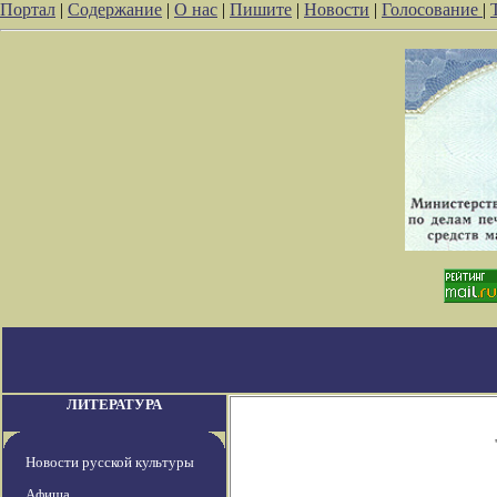
Портал
|
Содержание
|
О нас
|
Пишите
|
Новости
|
Голосование
|
ЛИТЕРАТУРА
Новости русской культуры
Афиша