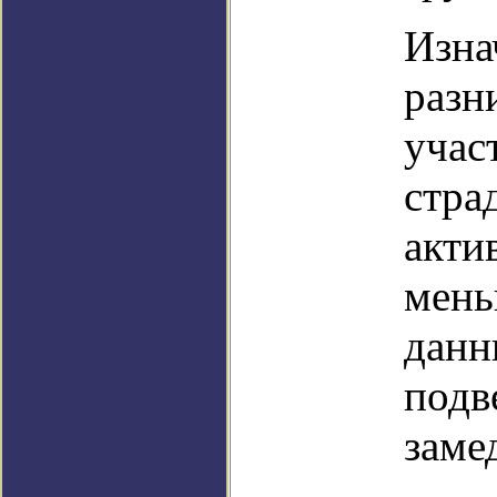
Изна
разн
учас
стра
акти
мень
данн
подв
заме