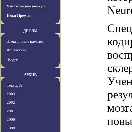
Читательский конкурс
Neur
Илья-Премия
Спец
ДЕТЯМ
коди
Электронные пампасы
Фантастика
восп
Форум
скле
АРХИВ
Учен
Текущий
резу
2003
2002
мозг
2001
повы
2000
1999