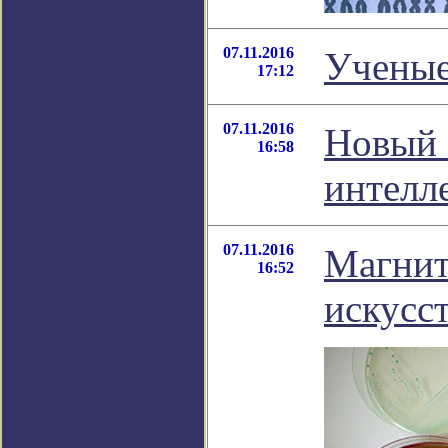
07.11.2016
Ученые
17:12
07.11.2016
Новый 
16:58
интелл
07.11.2016
Магнит
16:52
искусс