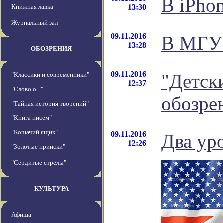
В iPho
Книжная лавка
13:30
Журнальный зал
09.11.2016
В МГУ 
13:28
ОБОЗРЕНИЯ
09.11.2016
"Детски
"Классики и современники"
12:37
"Слово о..."
обозре
"Тайная история творений"
"Книга писем"
"Кошачий ящик"
09.11.2016
Два ур
12:26
"Золотые прииски"
"Сердитые стрелы"
КУЛЬТУРА
Афиша