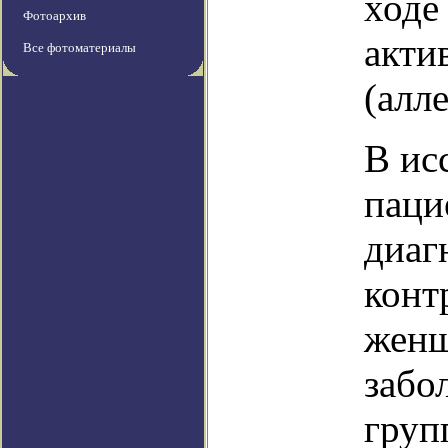
ходе
Фотоархив
акти
Все фотоматериалы
(алл
В ис
паци
диаг
конт
женщ
забо
груп